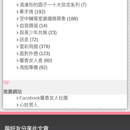
澆灌你的園子～十大信念系列
(7)
牽手情
(192)
空中輔導室廣播精華集
(188)
自我價值
(14)
與青少年共舞
(23)
訊息
(72)
雲彩飛揚
(378)
面對外遇
(123)
馨香女人會
(80)
馮姐專欄
(92)
推薦網站
Facebook馨香女人社團
心好男人
與好友分享此文章