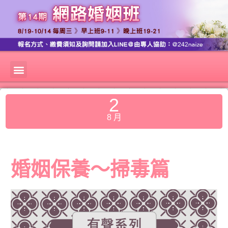
2
8 月
婚姻保養～掃毒篇