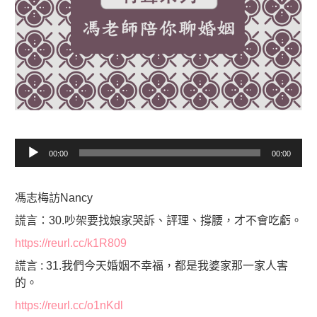
音
00:00
00:00
訊
播
放
馮志梅訪Nancy
器
謊言：30.吵架要找娘家哭訴、評理、撐腰，才不會吃虧。
https://reurl.cc/k1R809
謊言 : 31.我們今天婚姻不幸福，都是我婆家那一家人害
的。
https://reurl.cc/o1nKdl