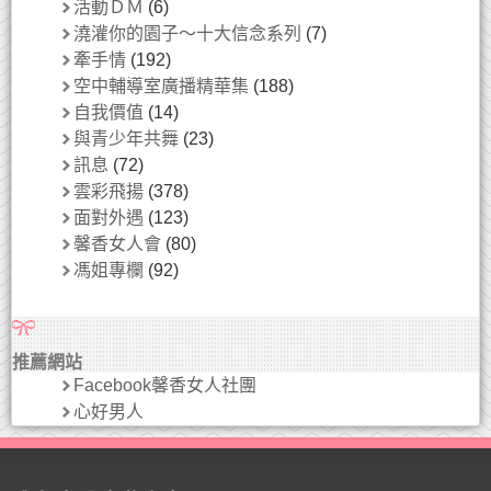
活動ＤＭ
(6)
澆灌你的園子～十大信念系列
(7)
牽手情
(192)
空中輔導室廣播精華集
(188)
自我價值
(14)
與青少年共舞
(23)
訊息
(72)
雲彩飛揚
(378)
面對外遇
(123)
馨香女人會
(80)
馮姐專欄
(92)
推薦網站
Facebook馨香女人社團
心好男人