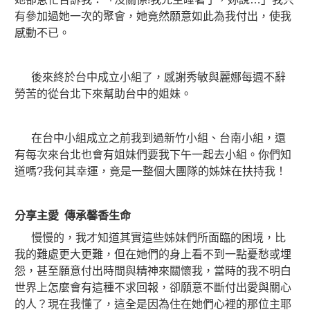
有參加過她一次的聚會，她竟然願意如此為我付出，使我
感動不已。
後來終於台中成立小組了，感謝秀敏與麗娜每週不辭
勞苦的從台北下來幫助台中的姐妹。
在台中小組成立之前我到過新竹小組、台南小組，還
有每次來台北也會有姐妹們要我下午一起去小組。你們知
道嗎?我何其幸運，竟是一整個大團隊的姊妹在扶持我！
分享主愛 傳承馨香生命
慢慢的，我才知道其實這些姊妹們所面臨的困境，比
我的難處更大更難，但在她們的身上看不到一點憂愁或埋
怨，甚至願意付出時間與精神來關懷我，當時的我不明白
世界上怎麼會有這種不求回報，卻願意不斷付出愛與關心
的人？現在我懂了，這全是因為住在她們心裡的那位主耶