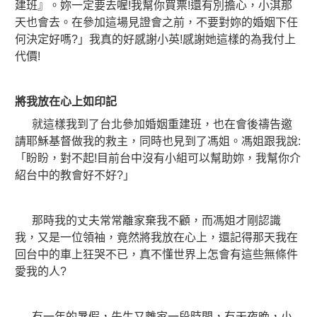
建班』。妳一定要去喔!我幫你買票!還有別擔心，小淇那
天也會去。在參加這場見證會之前，不要對妳的婚姻下任
何決定好嗎?」我真的好感謝小英!感謝她這樣的為我付上
代價!
將我放在心上如印記
就這樣我到了台北參加婚姻重建班，也在會後禱告邀
請耶穌基督做我的救主，同時也見到了馮姐。馮姐跟我說:
「盼盼，對不起!目前台中沒有小組可以幫助妳，我幫你介
紹台中的教會好不好?」
那時我的丈夫常常離家棄我不顧，而馮姐才剛認識
我，又是一位領袖，竟然將我放在心上，還記得那天我在
回台中的車上狂哭不已，真不懂世界上怎會有這些無條件
愛我的人?
有一年的暑假，先生又離家一段時間，有天夜晚，小