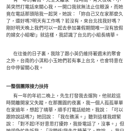
英突然打電話來關心我，一開口我就無法止住眼淚，而她
竟在電話那頭陪我一起哭，她說：「妳自己又在家那麼久
了，還好嗎?明天有工作嗎？若沒有，來台北找我好嗎？
剛好明天晚上我們可以一起去參加暑假期間唯一沒有放假
的婦女小組喔!」就這樣，我認識了台北的小組長晴華。
在往後的日子裏，我除了跟小英仍維持著週末的聚會
之外，台南的小淇和小玉她們若有事上台北，也會特意在
台中停留關心我。
一整個團隊接力扶持
有一年的年初二晚上，先生打發我去遛狗，他就趁這
時間離開家又失蹤，在那團圓的夜裏，我一個人孤孤單單
在家過年，想起了晴華，順手打電話給她，我說：「可以
跟妳說話嗎?」她回說：「我在礁溪。」聽到這樣我趕緊
說：「對不起!不好意思打擾妳，我掛電話了，沒事。」但
她卻急忙告訴我：「沒關係!我先生睡著了，妳說…」我只