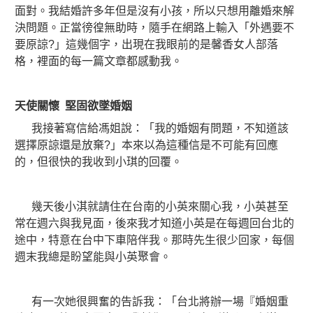
面對。我結婚許多年但是沒有小孩，所以只想用離婚來解
決問題。正當徬徨無助時，隨手在網路上輸入「外遇要不
要原諒?」這幾個字，出現在我眼前的是馨香女人部落
格，裡面的每一篇文章都感動我。
天使關懷 堅固欲墜婚姻
我接著寫信給馮姐說：「我的婚姻有問題，不知道該
選擇原諒還是放棄?」本來以為這種信是不可能有回應
的，但很快的我收到小琪的回覆。
幾天後小淇就請住在台南的小英來關心我，小英甚至
常在週六與我見面，後來我才知道小英是在每週回台北的
途中，特意在台中下車陪伴我。那時先生很少回家，每個
週末我總是盼望能與小英聚會。
有一次她很興奮的告訴我：「台北將辦一場『婚姻重