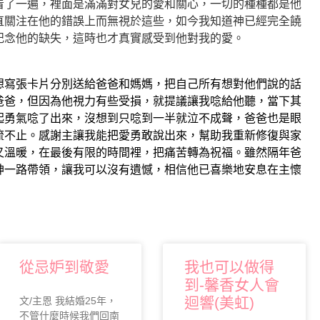
看了一遍，裡面是滿滿對女兒的愛和關心，一切的種種都是他
直關注在他的錯誤上而無視於這些，如今我知道神已經完全饒
記念他的缺失，這時也才真實感受到他對我的愛。
想寫張卡片分別送給爸爸和媽媽，把自己所有想對他們說的話
爸爸，但因為他視力有些受損，就提議讓我唸給他聽，當下其
起勇氣唸了出來，沒想到只唸到一半就泣不成聲，爸爸也是眼
流不止。感謝主讓我能把愛勇敢說出來，幫助我重新修復與家
又溫暖，在最後有限的時間裡，把痛苦轉為祝福。雖然隔年爸
神一路帶領，讓我可以沒有遺憾，相信他已喜樂地安息在主懷
從忌妒到敬愛
我也可以做得
到-馨香女人會
迴響(美虹)
文/主恩 我結婚25年，
不管什麼時候我們回南