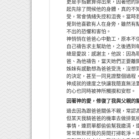
更是手指數算得出來，因著他的
起先除了問候他的身體，真的不
受，常會情緒失控和沮喪。當時
覺到他喜歡有人在身旁，雖然有
不出的恐懼和害怕。
神悄悄在爸爸心中動工，原本不
自己禱告求主幫助他，之後遇到
總是愛說：感謝主，他說：因為
爸、為他禱告，當天她們正要離
姊妹有感動想為爸爸受洗，沒想
的決定，甚至一同見證整個過程
神成就的速度之快讓我簡直無法
的心也同時被神所觸摸和安慰。
因著神的愛，修復了我與父親的
過去因為跟爸爸關係不親，常認
但某天我騎爸爸的機車去做排氣
事情，連罰單都偷偷幫我繳清，
常常默默把我的房間打掃乾淨。