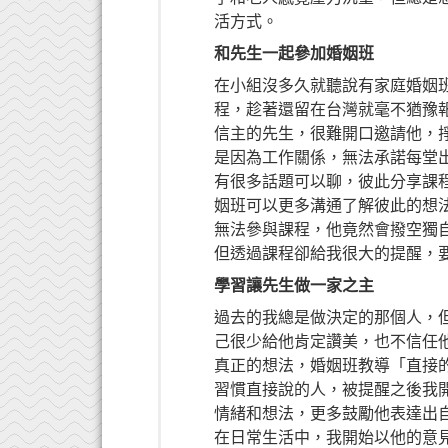
活方式。
和先生一起參加婚姻班
在小組沒多久就聽說有家庭婚姻
程，趁著還留在台灣就毫不猶豫
信主的先生，很難開口邀請他，
是因為工作關係，無法承諾每堂
有很多話題可以聊，彼此分享課
姻班可以更多溝通了解彼此的想
無法參與課程，他竟然會撥空獨
但透過課程卻給我很大的提醒，
學習讓先生做一家之主
過去的我總是做決定的那個人，
己很少給他肯定讚美，也不信任
真正的想法，婚姻班教導「直接
習慣直接說的人，被提醒之後我
情緒和想法，更多鼓勵他表達出
在日常生活中，我開始以他的意