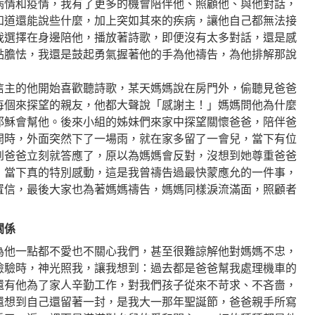
病情和疫情，我有了更多的機會陪伴他、照顧他、與他對話，
知道還能說些什麼，加上突如其來的疾病，讓他自己都無法接
我選擇在身邊陪他，播放著詩歌，即便沒有太多對話，還是感
點膽怯，我還是鼓起勇氣握著他的手為他禱告，為他排解那說
信主的他開始喜歡聽詩歌，某天媽媽說在房門外，偷聽見爸爸
每個來探望的親友，他都大聲說「感謝主！」媽媽問他為什麼
耶穌會幫他。後來小組的姊妹們來家中探望關懷爸爸，陪伴爸
開時，外面突然下了一場雨，就在家多留了一會兒，當下有位
到爸爸立刻就答應了，原以為媽媽會反對，沒想到她尊重爸爸
，當下真的特別感動，這是我曾禱告過最快蒙應允的一件事，
置信，最後大家也為著媽媽禱告，媽媽同樣淚流滿面，照顧者
關係
為他一點都不愛也不關心我們，甚至很難諒解他對媽媽不忠，
檢驗時，神光照我，讓我想到：過去都是爸爸幫我處理機車的
還有他為了家人辛勤工作，對我們孩子從來不苛求、不吝嗇，
還想到自己還留著一封，是我大一那年聖誕節，爸爸親手所寫