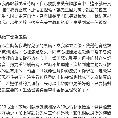
當我都輕鬆地看待時，自己便能享受在順服當中，這不就是實
！唯有我真正放下那個主控權，讓先生回到神所設立的位置
先生也因此更有自信，甚至開始常開玩笑對我說：「我是家裡
讓我可以學習放下很多完美主義和執著，享受到當一個被保
事。
係化干戈為玉帛
好心主動替我洗好兒子的餐碗，當我醒來之後，驚覺他竟然誤
乎氣到崩潰、心裡滿是怒火，同時心裡開始埋怨他平常不曾幫
對家裡的事情從不放在心上，當下怒氣難平，但神的聲音告訴
聲音，努力重新刷著碗，暫時不想理他，沒想到他主動過來握
教的最有用的一句話：「我能理解你的感受，你現在一定覺得
都忍不住笑了，這件看似嚴重的事情突然也就成了芝麻綠豆的
係，若遵循祂的真理行，是可以比想像中更美好的，只要擺對
是最重要的，生活也變得簡單和容易且愉悅多了。
間的化療、放療和臥床讓他和家人的心情都很低落，爸爸過去
的互動少，加上我跟著先生工作在外地，和他相處說話的時間