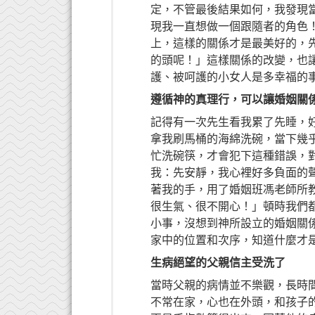
定，不管最後結果如何，我發現
現我一直想做一個跟隨者的角色
上，這樣的關係才是最美好的，
的頭呢！」這樣關係的改變，也
護、被呵護的小女人是多幸福的
遵循神的真理行，可以讓婚姻關
記得有一次先生看我累了先睡，
拿我刷馬桶的海綿洗碗，當下幾
忙洗碗筷，才會犯下這種錯誤，
我：先安靜，我心裡好多負面的
著我的手，用了婚姻班馮老師所
很生氣、很不開心！」頓時我們
小事，沒想到神所設立的婚姻關
家中的位置和次序，知道什麼才
生病絕望的父親信主受洗了
當時父親的病情並不樂觀，長時
不常在家，心也在外頭，和孩子