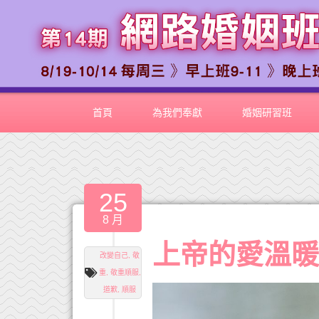
首頁
為我們奉獻
婚姻研習班
25
8 月
上帝的愛溫
改變自己
,
敬
重
,
敬重順服
,
道歉
,
順服