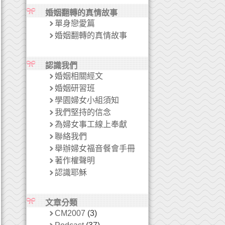
婚姻翻轉的真情故事
單身戀愛篇
婚姻翻轉的真情故事
認識我們
婚姻相關經文
婚姻研習班
學園婦女小組須知
我們堅持的信念
為婦女事工線上奉獻
聯絡我們
舉辦婦女福音餐會手冊
著作權聲明
認識耶穌
文章分類
CM2007
(3)