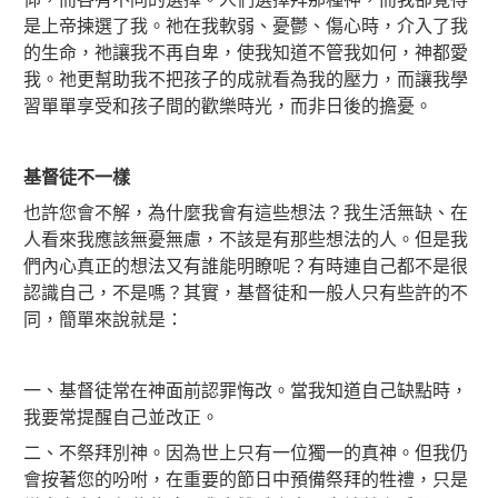
是上帝揀選了我。祂在我軟弱、憂鬱、傷心時，介入了我
的生命，祂讓我不再自卑，使我知道不管我如何，神都愛
我。祂更幫助我不把孩子的成就看為我的壓力，而讓我學
習單單享受和孩子間的歡樂時光，而非日後的擔憂。
基督徒不一樣
也許您會不解，為什麼我會有這些想法？我生活無缺、在
人看來我應該無憂無慮，不該是有那些想法的人。但是我
們內心真正的想法又有誰能明瞭呢？有時連自己都不是很
認識自己，不是嗎？其實，基督徒和一般人只有些許的不
同，簡單來說就是：
一、基督徒常在神面前認罪悔改。當我知道自己缺點時，
我要常提醒自己並改正。
二、不祭拜別神。因為世上只有一位獨一的真神。但我仍
會按著您的吩咐，在重要的節日中預備祭拜的牲禮，只是