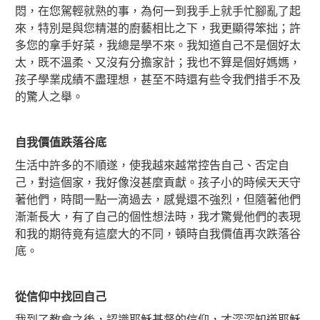
悶，在您駕輕就熟的事，為何一到我手上就手忙腳亂了起
來，特別是與您精湛的廚藝相比之下，我更顯得笨拙；許
多您的拿手好菜，我總是學不來。我知道自己不是個好太
太，既不溫柔、又沒有分擔家計；我也不算是個好媽媽，
孩子學業成績不盡理想，甚至不時還有些令我們措手不及
的驚人之舉。
自我價值跌落谷底
生活中許多的不順遂，使我越來越常控告自己、否定自
己，對這個家，我好像沒甚麼貢獻。孩子小的時候天天守
著他們，時間一點一滴過去，感覺還不強烈，但隨著他們
漸漸長大，有了自己的個性想法時，我才驚覺他們的表現
和我的期待竟有這麼大的不同，頓時自我價值再次跌落谷
底。
從信仰中找回自己
我到了教會之後，認識耶穌基督的信仰，才深深知道耶穌