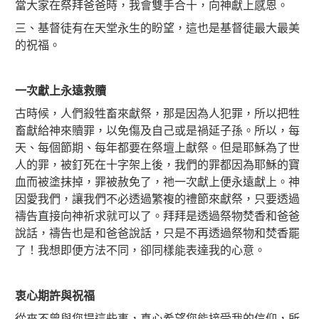
當大家在祭拜爸爸時，我會雙手合十，向神獻上感恩。
三、基督徒有在天堂永生的盼望，這也是基督徒最大最美
的祝福。
一次獻上永遠救贖
古時候，人們殺牲畜來獻祭，那是因為人犯罪，所以把牲
畜獻給神來贖罪，以免傷及自己或是禍延子孫。所以，每
天、每個節期、每年都要在祭壇上獻祭。但是耶穌為了世
人的罪，被釘死在十字架上後，我們的罪都因為耶穌的寶
血而被塗抹掉，罪被赦免了，祂一次獻上便永遠獻上。神
因愛我們，讓我們不必透過繁複的禮節來獻祭，只要透過
禱告直接向神祈求就可以了。拜拜是透過祭物焚香和爸爸
說話，禱告也是和爸爸說話，只是不再透過祭物和焚香罷
了！我想即便方法不同，卻同樣能表達我的心意。
衷心期許與祝福
從來不曾與您提這些事，真心希望您能接受我的信仰，所