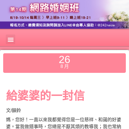
26
8 月
給婆婆的一封信
文/韻鈴
媽，您好！一直以來我都覺得您是一位慈祥、和藹的好婆
婆。當我做錯事時，您總是不厭其煩的教導我；我也常納