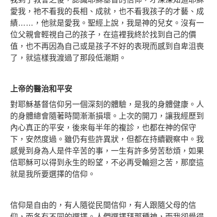
愛我，祂不看我的長相、成就，也不看我孩子的才藝、成
績……，他就是愛我。聖經上說，我是神的兒女。沒有一
位父親會輕視自己的孩子，在這裡我終於找到自己的價
值，也不再因為自己或是孩子不好的表現而感到自卑沮喪
了，就這樣我渡過了那段低潮期。
上帝的醫治和平安
對耶穌基督信仰另一個深刻的體驗，是我的身體健康。人
的身體總會隨著時間漸漸損壞。上次的開刀，讓我經歷到
內心真正的平安，後來每半年的複診，也都在神的保守
下，安然度過。雖仍有些許異狀，但都在持續觀察中。我
感覺到身為人是件辛苦的事，一生有許多勞苦愁煩，如果
信耶穌可以得到永生的盼望，不必再受輪迴之苦，那麼這
就是我所要選擇的信仰。
信仰是自由的，有人隨從民間信仰，有人跟隨父母的信
仰，而各有不同的選擇。人們選擇拜那種神，而我卻覺得