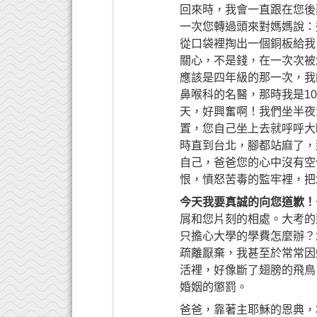
回來時，我會一直跟在您後
一次您轉過頭來對媽媽說：
從口袋裡掏出一個銅板給我
關心，不是錢，在一次次被
應該是四年級的那一次，我
鼻喉科的名醫，那時我是1
天，好興奮啊！我們坐半夜
置，您自己坐上去就呼呼大
時直到台北，腳都站麻了，
自己，爸爸您的心中沒有空
恨，憤怒苦毒的監牢裡，把
今天我要真誠的向您道歉！
屑和您片刻的相處。大考的
只擔心大學的學費怎麼辦？
疏離厭棄，我甚至於常常因
活裡，好像斷了翅膀的飛鳥
婚姻的懲罰。
爸爸，靠著主耶穌的恩典，