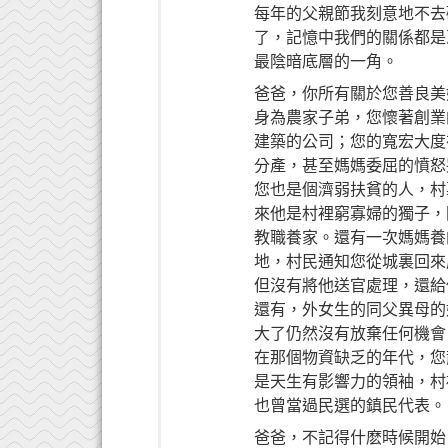
每年的父親節我刻意地不去
了，記憶中我們的關係都是
最陰暗底層的一角。
爸爸，你所有關於您善良美
身為農家子弟，您懷著創業
建築的公司；您的寬宏大度
分產，甚至媽媽委屈的憤怒
您也是個濟弱扶貧的人，村
來他是村裡窮寡婦的獨子，
教職養家。還有一次媽媽養
地，村民通知您從城裏回來
但沒有將他送官處理，還給
還有，外女生的同父異母的
大了仍然沒有放棄任何機會
在那個物資缺乏的年代，您
是天生有影響力的領袖，村
也曾當過民選的鎮民代表。
爸爸，不記得什麽時候開始