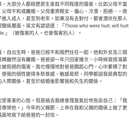
美，大部分人都經歷原生家庭不同程度的傷害。比如父母不當
，父母不和或離婚，父母重男輕女、偏心、冷漠、拒絕⋯，很
子進入成人，甚至到老年。如果沒有去對付，都會潛伏在那人
英文有諺語道：「Those who were hurt, will hurt
urt people.」（被傷害的人，也會傷害別人）。
庭，自出生時，爸爸已經不和我們住在一起，他和外女及三個
爸媽雖然沒有離婚，爸爸卻一年只回家幾次，小時候我很渴慕
次被拒絕的傷害，我也慢慢地對爸爸關起心門，心中累積了對
，使我的個性變得多愁善感、敏感易怒，同學都説我是典型的
的人際關係，甚至於結婚後影響我和先生的關係。
出受害者的心態。但是過去我總會理直氣壯地告訴自己：「我
是尊榮他。」今年的父親節，上帝在我和父親的關係上做了更
滿面地寫下給爸爸的一封信。