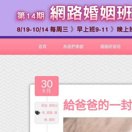
首頁
為我們奉獻
婚姻研習班
30
8 月
給爸爸的一
原諒
,
尊榮父
母
,
感謝
,
接
納
,
饒恕