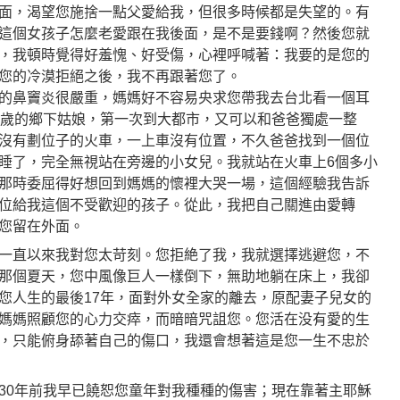
面，渴望您施捨一點父愛給我，但很多時候都是失望的。有
這個女孩子怎麼老愛跟在我後面，是不是要錢啊？然後您就
，我頓時覺得好羞愧、好受傷，心裡呼喊著：我要的是您的
您的冷漠拒絕之後，我不再跟著您了。
的鼻竇炎很嚴重，媽媽好不容易央求您帶我去台北看一個耳
0歲的鄉下姑娘，第一次到大都市，又可以和爸爸獨處一整
沒有劃位子的火車，一上車沒有位置，不久爸爸找到一個位
睡了，完全無視站在旁邊的小女兒。我就站在火車上6個多小
那時委屈得好想回到媽媽的懷裡大哭一場，這個經驗我告訴
位給我這個不受歡迎的孩子。從此，我把自己關進由愛轉
您留在外面。
一直以來我對您太苛刻。您拒絶了我，我就選擇逃避您，不
那個夏天，您中風像巨人一樣倒下，無助地躺在床上，我卻
您人生的最後17年，面對外女全家的離去，原配妻子兒女的
媽媽照顧您的心力交瘁，而暗暗咒詛您。您活在没有愛的生
，只能俯身舔著自己的傷口，我還會想著這是您一生不忠於
30年前我早已饒恕您童年對我種種的傷害；現在靠著主耶穌