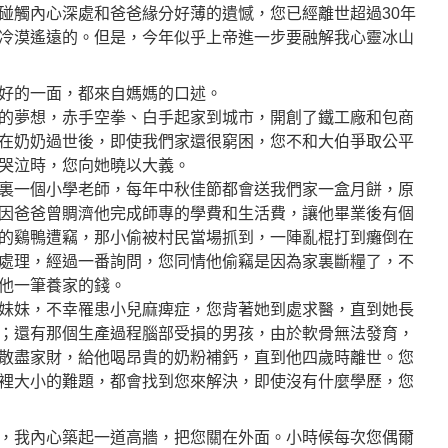
碰觸內心深處和爸爸緣分好薄的遺憾，您已經離世超過30年
冷漠遙遠的。但是，今年似乎上帝進一步要融解我心靈冰山
好的一面，都來自媽媽的口述。
的夢想，赤手空拳、白手起家到城市，開創了鐵工廠和包商
在奶奶過世後，即使我們家還很窮困，您不和大伯爭取公平
哭泣時，您向她曉以大義。
裏一個小學老師，每年中秋佳節都會送我們家一盒月餅，原
因爸爸曾賙濟他完成師專的學費和生活費，讓他畢業後有個
的鷄鴨遭竊，那小偷被村民當場抓到，一陣亂棍打到癱倒在
處理，經過一番詢問，您同情他偷竊是因為家裏斷糧了，不
他一筆養家的錢。
妹妹，不幸罹患小兒麻痺症，您背著她到處求醫，直到她長
；還有那個生產過程腦部受損的男孩，由於軟骨無法發育，
散盡家財，給他喝昂貴的奶粉補鈣，直到他四歲時離世。您
裡大小的難題，都會找到您來解決，即使沒有什麼學歷，您
，我內心築起一道高牆，把您關在外面。小時候每次您偶爾