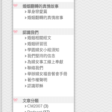
婚姻翻轉的真情故事
單身戀愛篇
婚姻翻轉的真情故事
認識我們
婚姻相關經文
婚姻研習班
學園婦女小組須知
我們堅持的信念
為婦女事工線上奉獻
聯絡我們
舉辦婦女福音餐會手冊
著作權聲明
認識耶穌
文章分類
CM2007
(3)