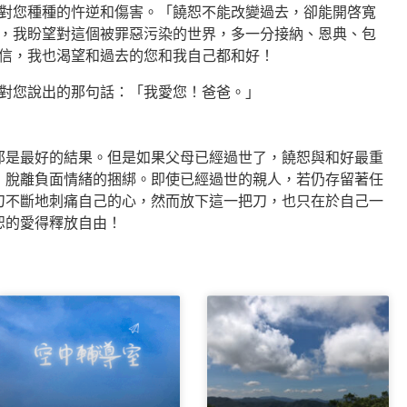
對您種種的忤逆和傷害。「饒恕不能改變過去，卻能開啓寬
，我盼望對這個被罪惡污染的世界，多一分接納、恩典、包
信，我也渴望和過去的您和我自己都和好！
對您說出的那句話：「我愛您！爸爸。」
那是最好的結果。但是如果父母已經過世了，饒恕與和好最重
，脫離負面情緒的捆綁。即使已經過世的親人，若仍存留著任
刀不斷地刺痛自己的心，然而放下這一把刀，也只在於自己一
恕的愛得釋放自由！