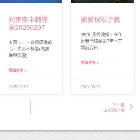
同步空中輔導
婆婆祝福了我
室20250207
/美伶 我很晚婚，今年
是我們結婚第7年。在
主題：一、憂傷痛悔的
婚前我已
心，祢必不輕看(馮志
梅與凱靈)
閱讀更多 »
閱讀更多 »
2025-02-09
2021-09-23
下一篇
上帝改變了我