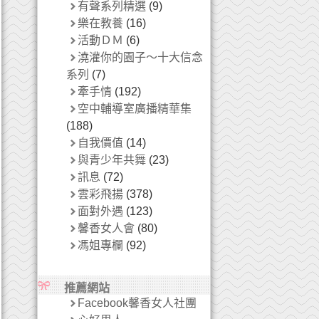
有聲系列精選
(9)
樂在教養
(16)
活動ＤＭ
(6)
澆灌你的園子～十大信念
系列
(7)
牽手情
(192)
空中輔導室廣播精華集
(188)
自我價值
(14)
與青少年共舞
(23)
訊息
(72)
雲彩飛揚
(378)
面對外遇
(123)
馨香女人會
(80)
馮姐專欄
(92)
推薦網站
Facebook馨香女人社團