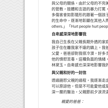
與父母的關係，由於父母的不完
的管教，肢體和言語的暴力打罵
多傷害會如影隨形的跟著一個孩
的生命中，逐漸地彰顯在其他人際關係層面。
others.」「Hurt people h
自卑感深深地影響我
我自己生長在父親長期外遇的家
孩子住在離我家不遠的鎮上。我
父愛，爸爸卻對我很冷漠，好多
他的憤怒苦毒。這種負面的情緒
林黛玉。自卑感也深深地影響我
與父親和好的一封信
透過饒恕父親的過程，我逐漸走
可以原諒他，但是不可能愛他或
深一層的醫治，父親節前夕涙流
親愛的爸爸：