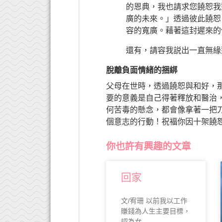
的恩典，我也請求您饒恕我
廣的未來。」透過彼此饒恕
容的寬廣。藉著這封遲來的
還有，請容我説出一直無緣
脫離負面情緒的捆綁
父母在世時，透過饒恕與和好，
要的意義是自己得著釋放和醫治
何苦毒的懸念，都會像拿著一把
個意志的行動！祝褔你因十架饒
你也許有興趣的文章
回家
文/宥珊 以前我以工作
賺錢為人生主要目標，
認為女