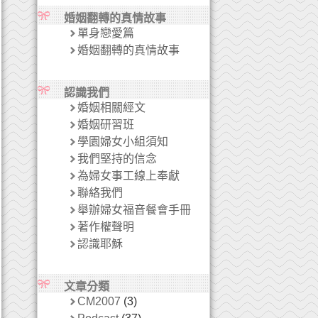
婚姻翻轉的真情故事
單身戀愛篇
婚姻翻轉的真情故事
認識我們
婚姻相關經文
婚姻研習班
學園婦女小組須知
我們堅持的信念
為婦女事工線上奉獻
聯絡我們
舉辦婦女福音餐會手冊
著作權聲明
認識耶穌
文章分類
CM2007
(3)