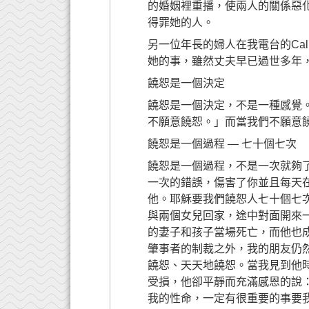
的婚姻裡重播，使兩人的關係惡
得罪她的人。
另一位年長的婦人在我電台的Cal
她的事，雖然丈夫早已過世多年
饒恕是一個決定
饒恕是一個決定，不是一種感覺
不願意饒恕。」而當我們不願意
饒恕是一個過程 — 七十個七次
饒恕是一個過程，不是一次就夠
一次的錯誤，傷害了你並且每天
他。耶穌要我們饒恕人七十個七
與兩個女兒回家，途中對面開來
的妻子和孩子當場死亡，而他也
肇事者的制裁之外，我的朋友仍
饒恕、天天地饒恕。當我見到他
受損，他卻平靜而充滿感恩的說
我的性命，一定有很重要的事要