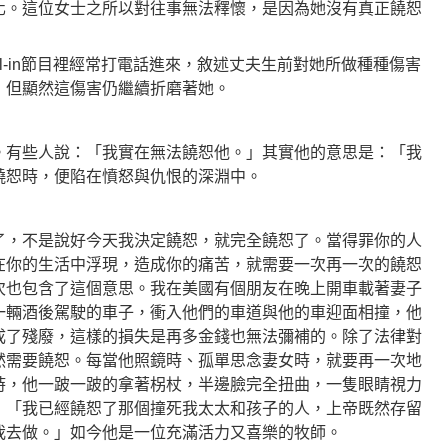
化。這位女士之所以對往事無法釋懷，是因為她沒有真正饒恕
l-in節目裡經常打電話進來，敘述丈夫生前對她所做種種傷害
，但顯然這傷害仍繼續折磨著她。
。有些人說：「我實在無法饒恕他。」其實他的意思是：「我
饒恕時，便陷在憤怒與仇恨的深淵中。
了，不是說好今天我決定饒恕，就完全饒恕了。當得罪你的人
在你的生活中浮現，造成你的痛苦，就需要一次再一次的饒恕
次也包含了這個意思。我在美國有個朋友在晚上開車載著妻子
一輛酒後駕駛的車子，衝入他們的車道與他的車迎面相撞，他
成了殘廢，這樣的損失是再多金錢也無法彌補的。除了法律對
然需要饒恕。每當他照鏡時、孤單思念妻女時，就要再一次地
時，他一跛一跛的拿著柺杖，半邊臉完全扭曲，一隻眼睛視力
：「我已經饒恕了那個撞死我太太和孩子的人，上帝既然存留
我去做。」如今他是一位充滿活力又喜樂的牧師。