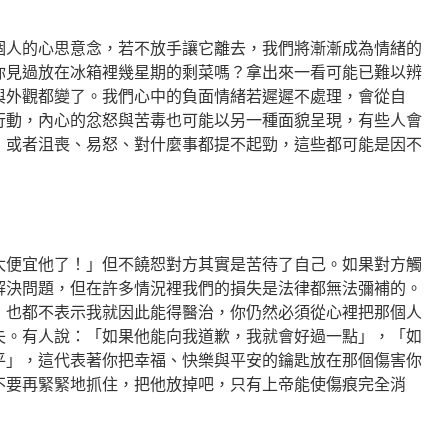
個人的心思意念，若不放手讓它離去，我們將漸漸成為情緒的
你見過放在冰箱裡幾星期的剩菜嗎？拿出來一看可能已難以辨
與外觀都變了。我們心中的負面情緒若遲遲不處理，會從自
行動，內心的忿怒與苦毒也可能以另一種面貌呈現，有些人會
，或者沮喪、易怒、對什麼事都提不起勁，這些都可能是因不
太便宜他了！」但不饒恕對方其實是苦待了自己。如果對方觸
解決問題，但在許多情況裡我們的損失是法律都無法彌補的。
，也都不表示我就因此能得醫治，你仍然必須從心裡把那個人
失。有人說：「如果他能向我道歉，我就會好過一點」，「如
平」，這代表著你把幸福、快樂與平安的鑰匙放在那個傷害你
不要再緊緊地抓住，把他放掉吧，只有上帝能使傷痕完全消