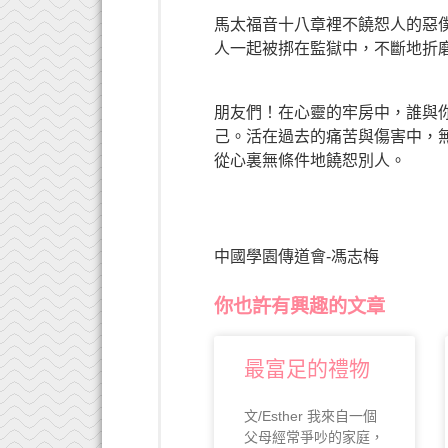
馬太福音十八章裡不饒恕人的惡
人一起被挷在監獄中，不斷地折
朋友們！在心靈的牢房中，誰與
己。活在過去的痛苦與傷害中，
從心裏無條件地饒恕別人。
中國學園傳道會-馮志梅
你也許有興趣的文章
最富足的禮物
文/Esther 我來自一個
父母經常爭吵的家庭，