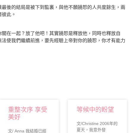
僕最後的結局是被下到監裏，與他不願饒恕的人共度餘生，兩
磨彼此。
你關在一起？放了他吧！其實饒恕是釋放他，同時也釋放自
無法使我們繼續前進，要先經驗上帝對你的饒恕，你才有能力
重整次序 享受
等候中的盼望
美好
文/Christine 2006年的
夏天，我意外發
文/ Anna 我結婚已經