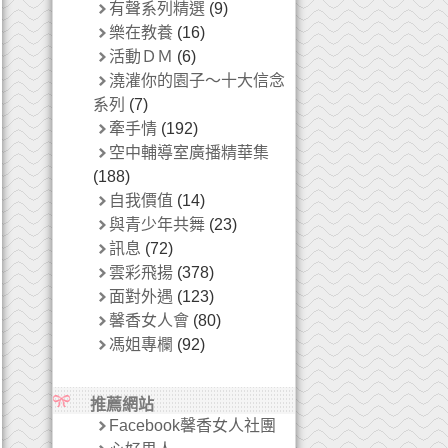
有聲系列精選
(9)
樂在教養
(16)
活動ＤＭ
(6)
澆灌你的園子～十大信念
系列
(7)
牽手情
(192)
空中輔導室廣播精華集
(188)
自我價值
(14)
與青少年共舞
(23)
訊息
(72)
雲彩飛揚
(378)
面對外遇
(123)
馨香女人會
(80)
馮姐專欄
(92)
推薦網站
Facebook馨香女人社團