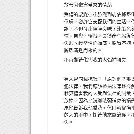
放棄因傷害帶來的情緒
受傷的感覺往往強烈到能佔據整
俘虜，容許它支配我們的生活。
認，不但發出陣陣臭味，連顏色
憐、自卑、憤恨，最後產生報復
失眠、經常性的頭痛、腸胃不適
饒恕演進而來的。
不再期待傷害我的人彌補損失
有人曾向我抗議：「原諒他？那
犯法律，我們應該透過法律途徑
就算傷害我的人受到法律的制裁
放掉，因為他沒辦法彌補你的損
果他告訴我他愛我，傷口就會撫
的人的手中，期待他來醫治你。
失。