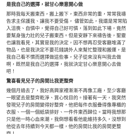
是我自己的選擇
，
就甘心樂意開心做
那時我每天搬東西，搬上搬下，東西非常的重，常常我禱
告求主保護我、讓我不要受傷， 儘管如此，我還是常常陷
入沮喪、自憐中，覺得自己好可憐，落到如此下場，竟然
要幫身強力壯的兒子搬東西。但是安靜下來禱告後，聖靈
也讓我看見，其實是我的決定，因不想再忍受客廳堆滿了
物品，也是我決定不要花錢請外人來幫忙整理和搬運，是
我自己看不慣而選擇做這些事，兒子從來沒有叫我去做
啊，既然是我自己的選擇，我就決定甘心樂意開心去做
吧！
驚喜看見兒子的房間比我更整齊
幾個月過去了，我好高興家裡漸漸不再像工廠，至少客廳
一眼望去是整齊乾淨、賞心悅目的。接著有一天，我突然
發現兒子的房間變得好整齊，他把每件衣服疊得像專櫃的
衣服、一個一個紙袋排好、一件件東西歸位。當時我想那
只是他一時心血來潮，我倒想看看他能維持多久，沒想到
他從去年持續到今天都一樣，他的房間比我的房間更整
齊！