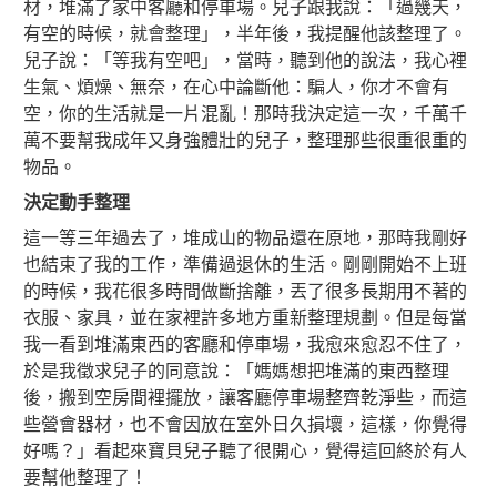
材，堆滿了家中客廳和停車場。兒子跟我說：「過幾天，
有空的時候，就會整理」，半年後，我提醒他該整理了。
兒子說：「等我有空吧」，當時，聽到他的說法，我心裡
生氣、煩燥、無奈，在心中論斷他：騙人，你才不會有
空，你的生活就是一片混亂！那時我決定這一次，千萬千
萬不要幫我成年又身強體壯的兒子，整理那些很重很重的
物品。
決定動手整理
這一等三年過去了，堆成山的物品還在原地，那時我剛好
也結束了我的工作，準備過退休的生活。剛剛開始不上班
的時候，我花很多時間做斷捨離，丟了很多長期用不著的
衣服、家具，並在家裡許多地方重新整理規劃。但是每當
我一看到堆滿東西的客廳和停車場，我愈來愈忍不住了，
於是我徵求兒子的同意說：「媽媽想把堆滿的東西整理
後，搬到空房間裡擺放，讓客廳停車場整齊乾淨些，而這
些營會器材，也不會因放在室外日久損壞，這樣，你覺得
好嗎？」看起來寶貝兒子聽了很開心，覺得這回終於有人
要幫他整理了！