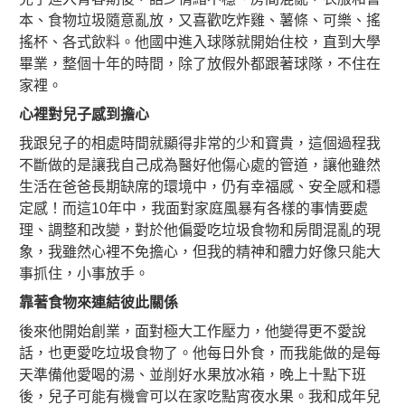
本、食物垃圾隨意亂放，又喜歡吃炸雞、薯條、可樂、搖
搖杯、各式飲料。他國中進入球隊就開始住校，直到大學
畢業，整個十年的時間，除了放假外都跟著球隊，不住在
家裡。
心裡對兒子感到擔心
我跟兒子的相處時間就顯得非常的少和寶貴，這個過程我
不斷做的是讓我自己成為醫好他傷心處的管道，讓他雖然
生活在爸爸長期缺席的環境中，仍有幸福感、安全感和穩
定感！而這10年中，我面對家庭風暴有各樣的事情要處
理、調整和改變，對於他偏愛吃垃圾食物和房間混亂的現
象，我雖然心裡不免擔心，但我的精神和體力好像只能大
事抓住，小事放手。
靠著食物來連結彼此關係
後來他開始創業，面對極大工作壓力，他變得更不愛說
話，也更愛吃垃圾食物了。他每日外食，而我能做的是每
天準備他愛喝的湯、並削好水果放冰箱，晚上十點下班
後，兒子可能有機會可以在家吃點宵夜水果。我和成年兒