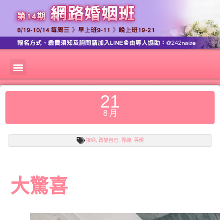
21
8 月
接納
,
改變自己
,
界線
,
等候
大驚喜