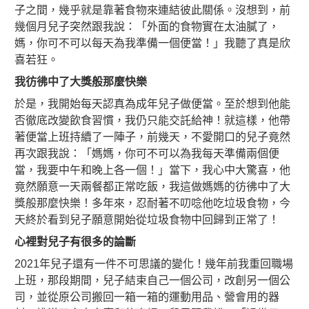
子之間，幾乎就是靠著食物來連結彼此關係。沒想到，前
幾個月兒子突然跟我說：「外面的食物實在太油膩了，
媽，你可不可以每天為我準備一個便當！」我聽了真是欣
喜若狂。
我彷彿中了大獎般那麼快樂
於是，我開始每天認真為成年兒子做便當。至於想到他能
否徹底改變飲食習慣，我仍只能交託給神！就這樣，他帶
著便當上班持續了一陣子，前幾天，不愛開口的兒子竟然
再次跟我說：「媽媽，你可不可以為我每天準備兩個便
當，我要中午和晚上各一個！」當下，我心中大驚喜，他
竟然願意一天兩餐都正常吃飯，我這做媽媽的彷彿中了大
獎般那麼快樂！多年來，忍耐著不叨唸他吃垃圾食物，今
天終於看到兒子願意開始從垃圾食物中回歸到正常了！
心裡對兒子有很多的論斷
2021年兒子還有一件不可思議的變化！幾年前我重回職場
上班，那段期間，兒子結束自己一個公司，改創另一個公
司，並從原公司搬回一箱一箱的運動用品、營會用的器