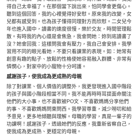
得自己太幸福了。在那個當下說出來，怕同學會更傷心。
聽到這個回答，我的心裡覺得好安慰。原來我的改變，女
兒都有感受到。也為孩子懂得同理對方而欣慰。二女兒今
年也進入國中，讀書的速度很慢，樂於交友，時間管理鬆
散。有時我的內心還是會焦急，我會問她：妳到底讀書了
沒？她會回我：這樣問我會有壓力，我自己會安排。我學
習用不同的眼光看她，不要只看課業的表現。如：她常有
創意有趣的點子、放鬆的性格使她容易融入群體、非常有
憐憫心，對家中的小寵物十分呵護。
感謝孩子，使我成為更成熟的母親
除了對課業、個人價值的調整外，我更發現進入國中階段
的孩子與國小階段相當不同。我不能再時時耳提面命關注
他們的大小事，也不喜歡被PO文、不喜歡媽媽分享他們
的事、不喜歡媽媽問東問西。我學習尊重，減少嘮叨和給
予意見，更多地傾聽與理解。母職的學習，真是一輩子的
功課啊！感謝孩子，透過她們的反應，我重新省察自己，
使我成為更成熟、更穩定的母親。