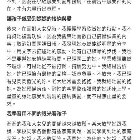
不到，因為在小組感受到愛和接納，在禱告中感受神的同
在，才有力量行出真理。
讓孩子感受到媽媽的接納與愛
後來，在面對大女兒時，我慢慢學習欣賞她的特點。我不
再幫她複習功課，因為我觀察她喜歡自己搞懂課業的內
容；取消訂閱國語日報，我發現她竟然能從明星的分享
中，用文字去描述她的感動、她有自己練琴的步伐，我也
不需要幫她安排練琴時間。已經國三的她，學業成績雖然
不理想，可是她從不被打倒，持續努力中。我總是告訴
她，妳已經擁有最棒的品格—認真負責、不放棄，我已經
看見閃閃發光的妳。老大經常需要抱抱，我就給她愛的抱
抱。為她預備宵夜、耐性的叫醒熬夜讀書的她起床上學。
盡量的讓她感受到媽媽的接納與愛，而不是無止盡的要
求。
我學習用不同的眼光看孩子
漸漸的我和大女兒的關係越來越放鬆。某天放學她跟我
說，學校同學各個都有些家庭問題，當同學問到她的家庭
狀況，她說，我不敢回答。我問她：為什麼？她說：我覺