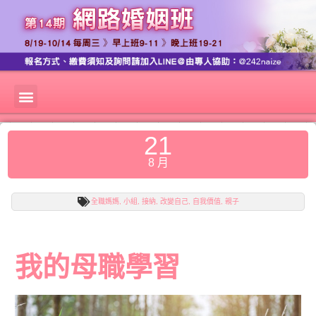
21
8 月
全職媽媽
,
小組
,
接納
,
改變自己
,
自我價值
,
親子
我的母職學習