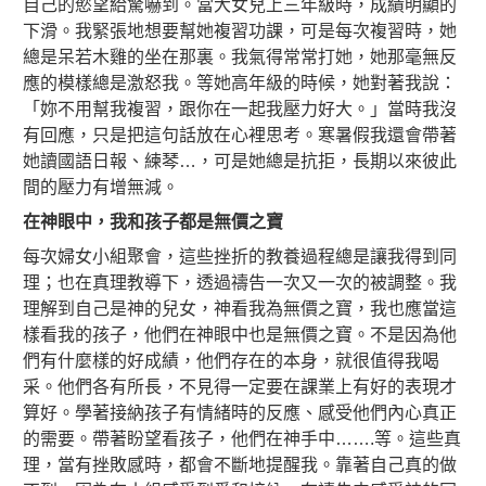
自己的慾望給驚嚇到。當大女兒上三年級時，成績明顯的
下滑。我緊張地想要幫她複習功課，可是每次複習時，她
總是呆若木雞的坐在那裏。我氣得常常打她，她那毫無反
應的模樣總是激怒我。等她高年級的時候，她對著我說：
「妳不用幫我複習，跟你在一起我壓力好大。」當時我沒
有回應，只是把這句話放在心裡思考。寒暑假我還會帶著
她讀國語日報、練琴…，可是她總是抗拒，長期以來彼此
間的壓力有增無減。
在神眼中，我和孩子都是無價之寶
每次婦女小組聚會，這些挫折的教養過程總是讓我得到同
理；也在真理教導下，透過禱告一次又一次的被調整。我
理解到自己是神的兒女，神看我為無價之寶，我也應當這
樣看我的孩子，他們在神眼中也是無價之寶。不是因為他
們有什麼樣的好成績，他們存在的本身，就很值得我喝
采。他們各有所長，不見得一定要在課業上有好的表現才
算好。學著接納孩子有情緒時的反應、感受他們內心真正
的需要。帶著盼望看孩子，他們在神手中…….等。這些真
理，當有挫敗感時，都會不斷地提醒我。靠著自己真的做