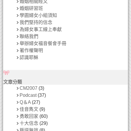
婚姻相關經文
婚姻研習班
學園婦女小組須知
我們堅持的信念
為婦女事工線上奉獻
聯絡我們
舉辦婦女福音餐會手冊
著作權聲明
認識耶穌
文章分類
CM2007
(3)
Podcast
(37)
Q＆A
(27)
佳音雋文
(9)
勇敢回家
(60)
十大信念
(29)
叛逆無效
(8)