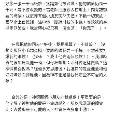
好像一張一千元紙鈔，無論如何被蹂躪，他的價值仍是一
千元，是不會改變的。當老師把紙鈔丟在地上，問有誰想
要的時候，我這隊有個小朋友突然失控，不顧一切安危，
奮然衝上台撿錢！途中他一腳踢飛我的眼鏡，導致我的鼻
樑兩側破皮，我當時心裡只有一個念頭：「你完了！」。
在我把他架回去坐好後，我想說算了，不計較了，沒
想到那個小毛頭竟還不要臉的跟我要一千塊，不然就要打
爆我的眼鏡！（找死！？我比他高兩個頭欸！）。我那時
真的很想痛毆他一頓，但仔細想想：耶穌會這樣做嗎？這
樣做神喜悅嗎？經過多方思維後，我選擇的是愛他並和他
好好溝通而非扁他，因為神不也是愛我們這些不可愛的人
嗎？
奇妙的是，神讓那個小朋友向我道歉！更重要的是，
他了解了神對他的愛是不會改變的。所以我深深的體會
到：去愛那些不可愛的人，神會在許多事上動工。