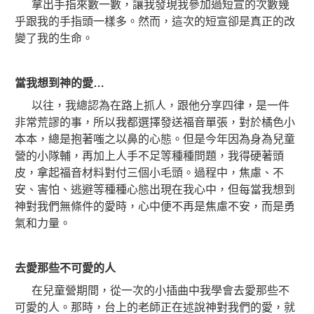
拿出手指來數一數，讓我發現我參加過短宣的次數幾
乎跟我的手指頭一樣多。然而，這次的短宣卻是真正的改
變了我的生命。
當我想到神的愛…
以往，我總認為在路上抓人，跟他分享四律，是一件
非常荒謬的事，所以我都選擇發送福音單張，對於橘色小
本本，總是抱著嗤之以鼻的心態。但是今年因為身為兒童
營的小隊輔，再加上人手不足等種種問題，我得硬著頭
皮，拿起福音材料對付三個小毛頭。過程中，焦慮、不
安、害怕、逃避等種種心態出現在我心中，但每當我想到
神對我們無條件的愛時，
心中便不再是焦慮不安，而是勇
氣和力量。
去愛那些不可愛的人
在兒童營期間，從一次的小插曲中我學會去愛那些不
可愛的人。那時，台上的老師正在述說神對我們的愛，就