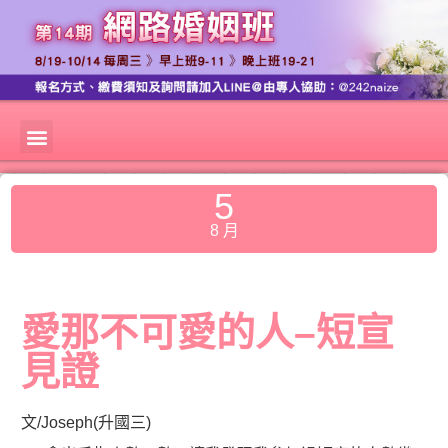
5
8 月
愛那不可愛的人–短宣
見證
文/Joseph(升國三)