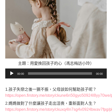
主題：用愛挽回孩子的心（馮志梅訪小玲）
音
00:00
00:00
訊
播
放
1.孩子失戀之後一獗不振，父母該如何幫助孩子呢？
器
https://open.firstory.me/story/ckune6n50gyo50924l8yy70we/
2.媽媽做對了什麼讓孩子走出沮喪，重新面對人生？
https://open.firstory.me/story/ckuxq4ln7sg4v0924bwav7fpg/p