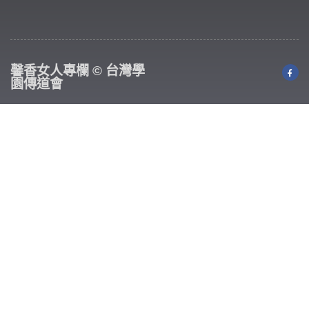
馨香女人專欄 © 台灣學
園傳道會