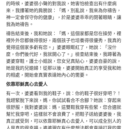
的時候，婆婆很小聲的對我說，她害怕檢查出有什麼病
來，我摟著她的肩膀說：「媽，別亂說，我來為你禱告，
神一定會保守你的健康」，於是婆婆乖乖的閉著眼睛，讓
我為她禱告。
禱告結束後，我和她說：「媽，這個家都是您在操勞，裡
裡外外您都做得很好，兩個孩子也培養得很優秀，我真的
覺得這個家多虧有您。」婆婆眼眶紅了，她說：「沒什
麼，你們後代好，我就開心了。」檢查結束後，我蹲著為
婆婆穿鞋，護士小姐說，您女兒真貼心，婆婆自豪的說，
她是我的兒媳婦！從那以後，婆婆開始真正的享受我和她
的相處，開始會真實表達她內心的需要。
依靠耶穌真心去愛人
有一次，婆婆看到我的鞋子，說：你的鞋子很好穿吧？！
我趕緊脫下來說，媽，你試試看合不合腳？她說：穿起來
很舒服，我對婆婆說：媽，這雙鞋我穿有些緊，您合適就
幫忙我穿吧，這樣就不會浪費了。把鞋子送給婆婆後，我
真正感受到，可以依靠耶穌真心去愛人，可以成全別人的
人是真的很幸福。婆婆現在有什麼想法都會直接打我的電