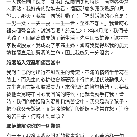
一天我在網上搜尋「離婚」這兩個字的時候，看到馨香女
人網站，我好奇的點進去看，裡面那麼多讓我驚訝的見
證……那天，我被一句話打動了：「神對婚姻的心意是：
一男一女、一夫一妻、一生一世、至死不離。」我當時心
裡有個聲音說，試試看吧！於是在2013年4月底，我們帶
著孩子，回到高雄開始了新生活。先生回高雄後，選擇在
家投資股票。我成為了家庭主婦，當時我覺得以我的能力
這樣簡直是浪費我的生命，因此我感到十分沮喪。
婚姻陷入混亂和痛苦當中
我對自己的付出得不到先生的肯定，不滿的情緒常常寫在
臉上，而先生的心情也會隨著股市行情的起伏波動很大。
先生會用言語和肢體暴力，來發洩他的憤怒情緒，只要我
被他責罵時不甘心而回嘴的時候，他就會動手打我。當
時，我們的婚姻陷入混亂和痛苦當中。我只是為了孩子，
擔心我父母難過，而勉強維繫這段婚姻。我常在想，這樣
的苦日子，何時才到盡頭？
耶穌能解決你的一切難題
有一天，我發現我家附近的教會窗戶上，貼著這樣一句