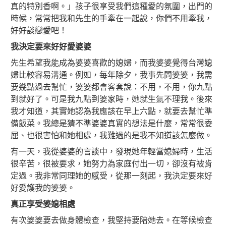
真的特別香啊。」孩子很享受我們這種愛的氛圍，出門的
時候，常常把我和先生的手牽在一起說，你們不用牽我，
好好談戀愛吧！
我決定要來好好愛婆婆
先生希望我能成為婆婆喜歡的媳婦，而我婆婆覺得台灣媳
婦比較容易溝通。例如，每年除夕，我事先問婆婆，我需
要幾點過去幫忙，婆婆都會客套說：不用，不用，你九點
到就好了。可是我九點到婆家時，她就生氣不理我。後來
我才知道，其實她認為我應該在早上六點，就要去幫忙準
備飯菜。我總是猜不準婆婆真實的想法是什麼，常常很委
屈、也很害怕和她相處，我難過的是我不知道該怎麼做。
有一天，我從婆婆的言談中，發現她年輕當媳婦時，生活
很辛苦，很被要求，她努力為家庭付出一切，卻沒有被肯
定過。我非常同理她的感受，從那一刻起，我決定要來好
好愛護我的婆婆。
真正享受婆媳相處
有次婆婆要去做身體檢查，我堅持要陪她去。在等候檢查