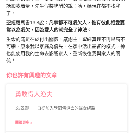
話和我商量，先生假裝吃醋的說：哈，媽現在都不找我
了。
聖經羅馬書13:8說：
凡事都不可虧欠人，惟有彼此相愛要
常以為虧欠，因為愛人的就完全了律法。
生命的滿足在於付出關懷，感謝主，聖經真理不再是高不
可攀，原來我以家庭為優先，在家中活出基督的樣式，神
也能使用我的生命去影響家人，重新恢復我與家人的關
係！
你也許有興趣的文章
勇敢得人漁夫
文/翠卿 自從加入學園傳道會的婦女網路
閱讀更多 »