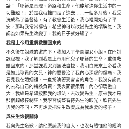
話：「耶穌是真理、道路和生命，他能解決你生活中的一
切難題！」於是我就推門走了進去……一個多月後，我受
洗成為了基督徒，有了教會生活後，我心裡開始有了平
安，那時我常常禱告，希望神可以改變先生的壞脾氣，我
認為如果先生改變了，我的日子就好過了。
我是上帝用重價救贖回來的
不久後在姐妹的邀約下，我加入了學園婦女小組。在門訓
課程裡，我了解到我是上帝用他兒子耶穌的生命，重價救
贖回來的，那堂課我哭到無法自拔。我明白原來上帝看我
是如此珍貴的女兒，神的愛醫治了我內心深處的傷痛。我
看見我在婚姻裡，一直扮演著受害者的角色，我沒有認真
的去為自己的錯誤負責。我表面很柔弱，內心卻驕傲自
大，我總是希望按照我的想法，去改變先生，原來我才是
那個超級控制狂。我學習調整看待先生的眼光，欣賞先生
與我的不同，不再想要把先生改變成為我想要的樣子。
與先生恢復關係
我向先生道歉，請他原諒我的自大，也沒有體恤他的經濟