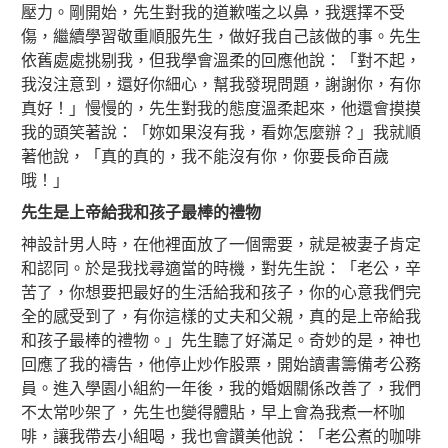
壓力。剛開始，先生對我的道歉嗤之以鼻，我選擇不受
傷，繼續學習敬重順服先生，做好我自己該做的事。先生
依舊處處挑剔我，但我學會溫柔的回應他說：「對不起，
我沒注意到，還好你細心，幫我發現問題，謝謝你，有你
真好！」慢慢的，先生對我的態度溫柔起來，他還會摸摸
我的頭笑著說：「妳如果沒有我，看妳怎麼辦？」我就順
著他說，「真的真的，我不能沒有你，你要長命百歲
哦！」
先生是上帝給我和孩子最棒的禮物
神設計男人時，在他裡面放了一個需要，就是被妻子肯定
和認同。於是我找尋適當的時機，對先生說：「老公，辛
苦了，你想要把最好的生活給我和孩子，你的心意我們完
全的感受到了，有你這樣的丈夫和父親，真的是上帝給我
和孩子最棒的禮物。」先生聽了好滿足。奇妙的是，神也
回應了我的禱告，他停止炒作股票，開始讀書籌備考公務
員。進入學園小組約一年後，我的婚姻關係改善了，我們
不太常吵架了，先生也變得體貼，早上會為我煮一杯咖
啡，讓我帶去小組喝，我也會讚美他說：「老公煮的咖啡