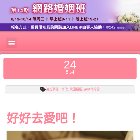
24
8 月
婆媳關係.
,
悔改
,
挽回婚姻
,
無條件的愛
好好去愛吧！