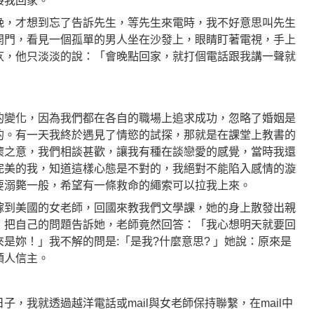
接我回家。
晚，才想到忘了告訴先生，等先生來電時，我不好意思叫先生
開門，看見一個孤單的男人坐在沙發上，眼睛盯著電視，手上
疚，他只淡淡的說：「會晚點回家，就打個電話跟我講一聲就
的變化，因為我們都在各自的職場上追求成功，忽略了婚姻是
的。有一天我終於遇見了情慾的試探，那就是在課堂上教書的
懷之意，我們相談甚歡，讓我有種在談戀愛的感覺，當時我還
完美的我，知道這樣心態是不對的，我絕對不能陷入感情的漩
要溺斃一般，希望有一條救命的繩索可以拉我上來。
嫁到美國的女老師，回國來教我們文學課，她的身上散發出親
，把自己的問題告訴她，老師竟然回答：「我心想明天就要回
是妳！」我不解的問是:­「是我?什麼意思? 」她說：原來是
領人信主。
，我就透過越洋電話或mail與女老師保持聯繫，在mail中