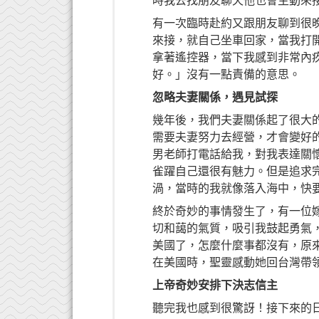
時我去找朋友聊天他也會主動來
有一次臨時赴約又跟朋友聊到很
來接，就自己坐車回家，當我打
拿著遙控器，當下我感到非常內
好。」沒有一點責備的意思。
忽略夫妻關係，遇見試探
幾年後，我們夫妻關係起了很大
需要夫妻努力去經營，才會變好
男老師打電話給我，對我表達關
雀躍自己還很有魅力。但是追求
渦，當時的我就像落入海中，快
終於奇妙的事情發生了，有一位
切和藹的氣質，吸引我鼓起勇氣
美國了，怎麼什麼事都沒有，原來
在美國時，聖靈感動她回台灣帶
上帝奇妙安排下決志信主
聽完我也感到很驚訝！接下來的日子