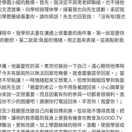
受學園小組的教導，首先，我決定不與男老師聯絡，也不接他
的文憑放棄，向學校辦理休學。接著我也向先生道歉，承認我
和學歷勝過看重你，請你原諒！先生也回答說：「沒有啦!我也
課程中，我學到夫妻在溝通上很重要的兩件事，第一就是要快
慢的動怒，第二就是:負面的情緒，用正面來表達。這兩點對我
準備，他最愛吃的菜，煮完也裝扮一下自己，滿心期待他準時
「今天有飯局所以無法回家吃晚餐，我會盡量提早回家。」當
麼不早點講！一時情緒起來又想罵人。但想到婚姻班學到負面
訊給先生說：「親愛的老公，你不用急著趕回來，小心開車安
你來說一定很重要，而且因著有你的參與一切都會很順利。我
成你不少的困擾吧！謝謝你打電話回來，辛苦你！我愛你！」
但至少我願意改變自己向著目標前進。從前我不懂得真理，把
憫，讓祂的救恩臨到我身上使我有機會在教會及GOOD.TV
神醫治，更新改變。加上學園姊妹的陪伴，激勵，使我學習成