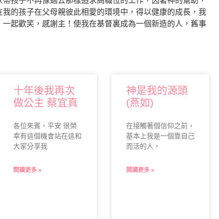
家帶孩子不再像過去那樣追求高職位的工作，因著神的幫助，
在我的孩子在父母親彼此相愛的環境中，得以健康的成長，我
，一起歡笑，感謝主！使我在基督裏成為一個新造的人，舊事
十年後我再次
神是我的源頭
做公主 蔡宜真
(燕如)
各位來賓，平安 很榮
在接觸著個信仰之前，
幸有這個機會站在這和
基本上我是一個靠自己
大家分享我
而活的人，
閱讀更多 »
閱讀更多 »