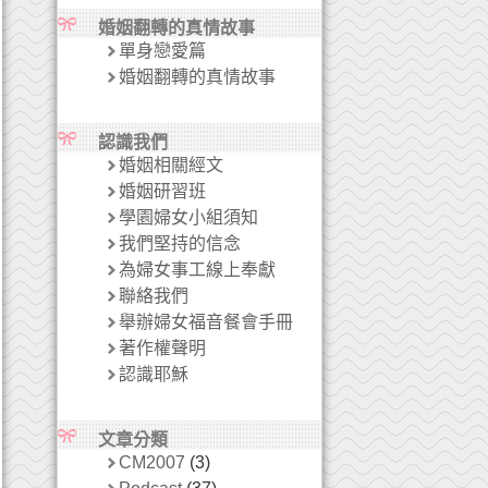
婚姻翻轉的真情故事
單身戀愛篇
婚姻翻轉的真情故事
認識我們
婚姻相關經文
婚姻研習班
學園婦女小組須知
我們堅持的信念
為婦女事工線上奉獻
聯絡我們
舉辦婦女福音餐會手冊
著作權聲明
認識耶穌
文章分類
CM2007
(3)