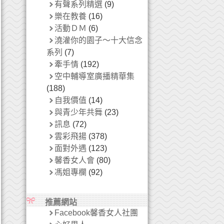
有聲系列精選
(9)
樂在教養
(16)
活動ＤＭ
(6)
澆灌你的園子～十大信念
系列
(7)
牽手情
(192)
空中輔導室廣播精華集
(188)
自我價值
(14)
與青少年共舞
(23)
訊息
(72)
雲彩飛揚
(378)
面對外遇
(123)
馨香女人會
(80)
馮姐專欄
(92)
推薦網站
Facebook馨香女人社團