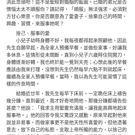
消此念頭吧！這不是聖經對婚姻的藍圖。已婚的弟兄是否
懊惱太太不順服你？請記得，「順服」無法強求，必須對
方甘心樂意。你是否願意為了愛妻子，捨棄自己的時間、
興趣、習慣，來服事她呢？
捨己、服事的愛
小兒子幼時身體不好，我每夜都得起來照顧他，因此
先生自願早起，為全家人預備早餐，並做些家事，好讓我
多休息。這情形從未間斷，直到小兒子六歲時住院開刀，
身體逐漸好轉，我也終於能一覺到天亮；心想此後的早餐
應該由我來打理，沒想到先生仍然每早六點不到就起床，
繼續為全家人預備早餐。當時，我以為先生可能習慣了這
樣的作息時間。
結婚近廿年，我先生每早下床前，一定跪在床上禱告
幾分鐘。直到最近，我才好奇地問他，那幾分鐘都禱告些
甚麼？他說：「我求主用聖靈充滿我，讓我能高興地起床
服事祂。」他的回答令我又驚訝又感動，原來早起對他來
說並非易事，而做家事更不是他天性所喜愛的，但他憑著
意志，放下自己的私慾，支取上帝所賜的能力，以捨己的