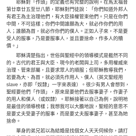
耶穌對「作頭」的定義也有完整的說明。在馬太福音
第廿章廿五至廿八節，耶穌對門徒說：「你們知道外邦人
有君王為主治理他們，有大臣操權管束他們。只是在你們
中間，不可這樣；你們中間誰願為大，就必作你們的用
人；誰願為首，就必作你們的僕人。正如人子來，不是要
受人的服事，乃是要服事人，並且要捨命，作多人的贖
價。」
耶穌清楚指出，世俗與聖經中的領導模式是截然不同
的。古代的君王與大臣、現今的老闆與上司，多用權威來
治理、管束部屬，且要求眾人的順服；但耶穌教導我們，
若要為大、為首，就必須先作用人、僕人（英文聖經用
slave，亦即「奴隸」一字來表達）。很少有男人會想到，
聖經要他們「作頭」，原來是要他們去服事妻子，作妻子
的用人和僕人（或奴隸）。耶穌接著以自己為例，說明祂
是最佳的領導榜樣；我想我可以大膽地說，聖經的意思不
是要丈夫受妻子的服事，而是要丈夫服事妻子，甚至為她
捨命。
單身的弟兄若以為結婚是找個女人天天伺候你，請打