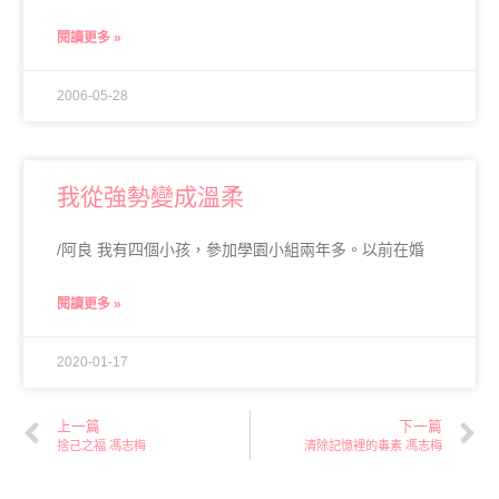
閱讀更多 »
2006-05-28
我從強勢變成溫柔
/阿良 我有四個小孩，參加學園小組兩年多。以前在婚
閱讀更多 »
2020-01-17
上一篇
下一篇
捨己之福 馮志梅
清除記憶裡的毒素 馮志梅