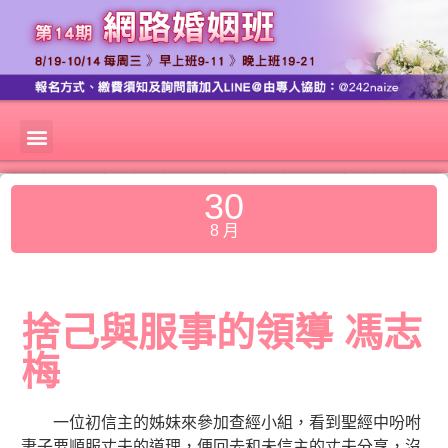
30
8 月
捨己與服事的領導 馮志
梅
一位初信主的姊妹來參加查經小組，看到聖經中吩咐
妻子要順服丈夫的道理，便回去和未信主的丈夫分享，沒