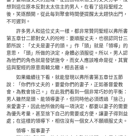
想到這位原本反對太太信主的男人，在看了這段聖經之
後，笑逐顏開，從此每到聚會時間便提醒太太趕快出門，
不可遲到。
許多男人和這位丈夫一樣，都非常贊同
聖經以弗所書
第五章廿二節對女人的吩咐：要順服丈夫，也很認同廿三
節所說：「丈夫是妻子的頭。」作「頭」就是「領導」的
意思，「頭」所做的決定，身體必須服從。所以，男人認
為他們的角色就是發號施令，而女人應該唯命是從，其實
這與聖經的原意南轅北轍，相去甚遠。
如果繼續往下看，就能發現以弗所書第五章廿五節
說：「你們作丈夫的，要愛你們的妻子，正如基督愛教
會，為教會捨己。」在此我們看到一個非常巧妙的平衡：
男人雖然是頭、能領導妻子，但同時他必須透過「捨己」
來愛妻子，因此他所做的每一項決定，都要以妻子的需要
為優先考量，甚至捨下自己的需要或方便，讓妻子得到益
處；在這樣的領導下，相信沒有一個女人不願順服丈夫。
領導、服事妻子