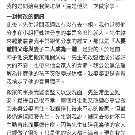
我的是開始幫我倒垃圾，這是他第一次做家事。
一封悔改的簡訊
此後，先生常問我週四有沒有去小組，我也常與他
分享在小組裡姊妹分享的事是多麼造就人。先生越
來越能體會我平常跟他分享的經文，那就是『
人要
離開父母與妻子二人成為一體
』是對的，於是前一
陣子他決定搬家離開父母，先生的改變造成公婆好
大的不安，也帶來他全家人的責備，我公公無法理
解為什麼他的孩子突然變成這樣，我婆婆更是覺得
我搶走了他的寶貝獨子。
搬家的事換我婆婆整天以淚洗面，先生常坐立難
安，覺得自己很不孝，兩個月後他又改變心意要搬
回來與公婆同住。我雖掙扎得來不易的搬家，但最
後仍選擇順服先生。先生對我說，搬回去後你不用
主動再出面要做什麼，因為先生知道我為他的家人
已經做了很多，只是他的家人都不滿意。現在我先