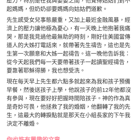
壓力，特別是在我與婆婆之間，他覺得姑姑們對不
起媽媽，但奶奶卻要媽媽向姑姑們道歉。
先生感受女兒事態嚴重，又加上最近金融風暴，經
濟上的壓力讓他極為憂心，有一天晚上他抱著我痛
哭，那是我見過他最無助的時刻，剛好住美國當傳
道人的大姊打電話來，就帶著先生禱告，這也是先
生第一次願意和大姊一起禱告。這一晚他告訴我：
從今天起我們每一天要帶著孩子一起讀聖經禱告，
要靠著耶穌得勝，我也想受洗。
現在每天早上先生都六點多就起來為我和孩子預備
早餐，然後送孩子上學，他說孩子的前12年他都沒
有參與，現在要好好把握時間陪孩子。神的作為真
是奇妙可畏，他拯救了我的婚姻，他翻轉了我的先
生，這最大的轉捩點就是那天在小組長家的下午我
決定不離婚。
你也許有興趣的文章