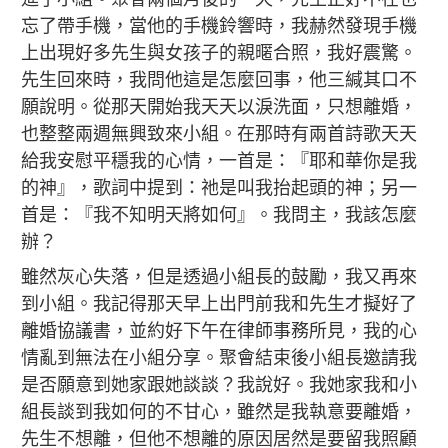
忘了帶手機，當他的手機鈴響時，我赫然發現手機
上出現好多先生與女孩子的親暱合照，我好震驚。
先生回來時，我問他這是怎麼回事，他三緘其口不
願說明。從那天開始我天天以淚洗面，只想離婚，
也整整兩週無興致來小組。在那時有兩首詩歌天天
給我安慰平穩我的心情，一首是：『耶和華你是我
的神』，歌詞中提到：祂是叫我抬起頭的神；另一
首是：『我不知明天將如何』。我問主，我該怎麼
辦？
雖然灰心失落，但是透過小組長的鼓勵，我又再來
到小組。我記得那天早上出門前我和先生才擬好了
離婚協議書，並約好下午在律師事務所見，我的心
情亂到無法在小組分享。聚會結束後小組長邀請我
是否願意到她家跟她談談？我說好。我她家我和小
組長談到我如何的不甘心，雖然是我執意要離婚，
先生不想離，但他不想離的原因居然是要留我照顧