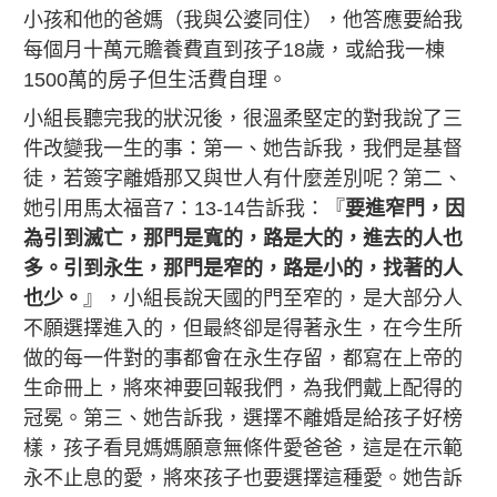
小孩和他的爸媽（我與公婆同住），他答應要給我
每個月十萬元贍養費直到孩子18歲，或給我一棟
1500萬的房子但生活費自理。
小組長聽完我的狀況後，很溫柔堅定的對我說了三
件改變我一生的事：第一、她告訴我，我們是基督
徒，若簽字離婚那又與世人有什麼差別呢？第二、
她引用馬太福音7：13-14告訴我：『
要進窄門，因
為引到滅亡，那門是寬的，路是大的，進去的人也
多。引到永生，那門是窄的，路是小的，找著的人
也少。
』，小組長說天國的門至窄的，是大部分人
不願選擇進入的，但最終卻是得著永生，在今生所
做的每一件對的事都會在永生存留，都寫在上帝的
生命冊上，將來神要回報我們，為我們戴上配得的
冠冕。第三、她告訴我，選擇不離婚是給孩子好榜
樣，孩子看見媽媽願意無條件愛爸爸，這是在示範
永不止息的愛，將來孩子也要選擇這種愛。她告訴