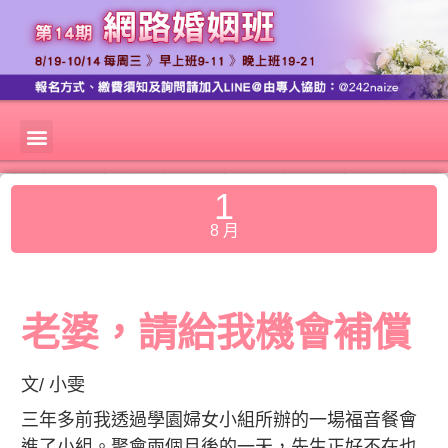
1
8 月
老婆，請給我機會補償
文/ 小雯
三年多前我透過學園婦女小組所辦的一場福音餐會
進了小組。聚會兩個月後的一天，先生正好不在也