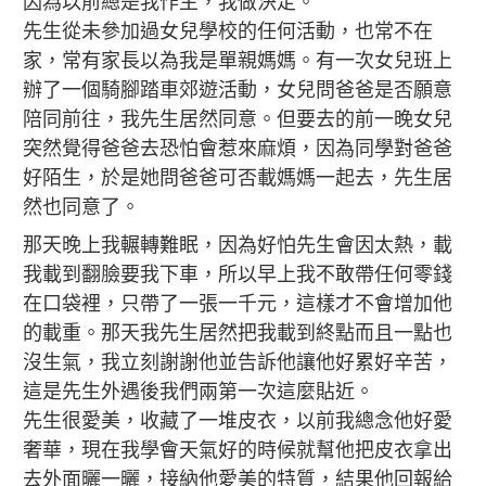
因為以前總是我作主，我做決定。
先生從未參加過女兒學校的任何活動，也常不在
家，常有家長以為我是單親媽媽。有一次女兒班上
辦了一個騎腳踏車郊遊活動，女兒問爸爸是否願意
陪同前往，我先生居然同意。但要去的前一晚女兒
突然覺得爸爸去恐怕會惹來麻煩，因為同學對爸爸
好陌生，於是她問爸爸可否載媽媽一起去，先生居
然也同意了。
那天晚上我輾轉難眠，因為好怕先生會因太熱，載
我載到翻臉要我下車，所以早上我不敢帶任何零錢
在口袋裡，只帶了一張一千元，這樣才不會增加他
的載重。那天我先生居然把我載到終點而且一點也
沒生氣，我立刻謝謝他並告訴他讓他好累好辛苦，
這是先生外遇後我們兩第一次這麼貼近。
先生很愛美，收藏了一堆皮衣，以前我總念他好愛
奢華，現在我學會天氣好的時候就幫他把皮衣拿出
去外面曬一曬，接納他愛美的特質，結果他回報給