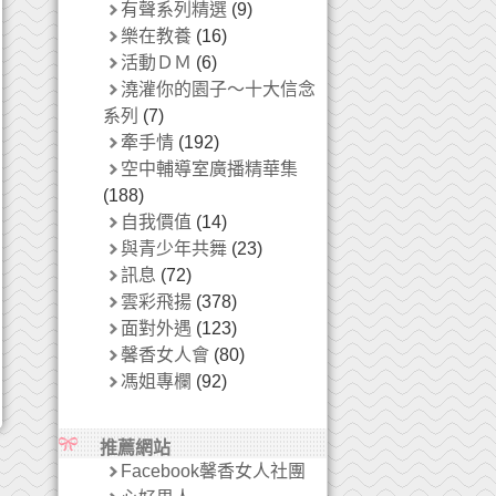
有聲系列精選
(9)
樂在教養
(16)
活動ＤＭ
(6)
澆灌你的園子～十大信念
系列
(7)
牽手情
(192)
空中輔導室廣播精華集
(188)
自我價值
(14)
與青少年共舞
(23)
訊息
(72)
雲彩飛揚
(378)
面對外遇
(123)
馨香女人會
(80)
馮姐專欄
(92)
推薦網站
Facebook馨香女人社團