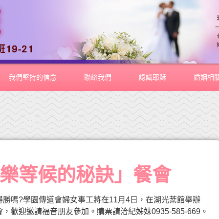
我們堅持的信念
聯絡我們
認識耶穌
婚姻相
續喜樂等候的秘訣」餐會
勝嗎?學園傳道會婦女事工將在11月4日，在湖光棻館舉辦
歡迎邀請福音朋友參加。購票請洽紀姊妹0935-585-669。