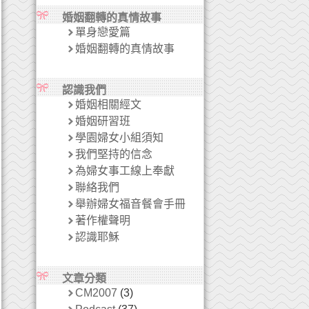
婚姻翻轉的真情故事
單身戀愛篇
婚姻翻轉的真情故事
認識我們
婚姻相關經文
婚姻研習班
學園婦女小組須知
我們堅持的信念
為婦女事工線上奉獻
聯絡我們
舉辦婦女福音餐會手冊
著作權聲明
認識耶穌
文章分類
CM2007
(3)