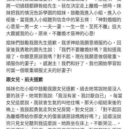
將一切過錯都歸咎給先生，就在決定走上離婚一途時，妹
妹把我的情況告訴學園的姐妹，鼓勵我進入小組。進入小
組後，當我進入小組聽到信念中的第五條：「神對婚姻的
心意是一男一女、一夫一妻、一生一世、至死不離」這大
大震撼我的心，原來，不離婚才是神的心意!
姐妹們鼓勵我跟先生道歉，我求神給我願意順服的心，回
家後我勇敢的跟先生說：「我們不要離婚好嗎？我知道我
錯了，你願意原諒我嗎？對不起，現在我願意做個敬重丶
順服你的妻子」。感謝主！我們和好了，我也開始學習如
何當一個敬重順服丈夫的好妻子!
跟女兒、前夫道歉
姊妹也在小組中鼓勵我跟女兒道歉，過去她常說她是沒人
要的孩子，她常對我說:「我沒有家、我討厭自已」，每當
女兒這麼說，我就會生氣的叫他住嘴。那天小組結束後的
晚上，我鼓起勇氣走到女兒房間，對女兒說：「對不起因
為離婚帶給你那麼大的傷害請原諒媽媽好嗎？」話還沒說
完只見女兒聽到我這麼說，她跌坐在床上，不斷哭泣…。