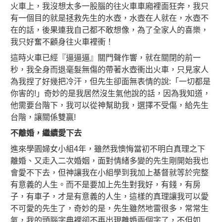
火車上，我沒想太多一股腦的往火車車廂裡面狂奔，我只
有一個目的就是拯救先生的水壺，水壺在人就在，水壺不
在的話，後果連我自己都不敢想像，為了全家人的喜樂，
我只好奮不顧身往火車裡衝！
這時火車已經『逼逼逼』關門聲作響，就在關閉的前一
秒，我全身而退毫髮無傷的帶著水壺衝出火車，只見家人
為我捏了好幾把冷汗，但先生卻面無表情的說:「一切都是
你害的!」奇妙的是我居然沒生氣他說的話，因為我知道，
他需要台階下，我可以從神幫助我，選擇不受傷，給先生
台階，讓關係雙贏!
不離婚，繼續愛下去
進來學園婦女小組4年，雖然我懊悔當初不明白真理之下
離婚、又走入二次婚姻，面對情緒多變的先生剛開始我也
會愛不下去，但神讓我在小組學到我加上基督就等於完整
有意義的人生。而不是要加上先生對我好，有錢，有房
子，有車子，才是有意義的人生，這樣的真理讓我可以愛
不可愛的先生了，奇妙的是，先生雖然地雷很多，常常生
氣，我的頭腦字典裡卻不再出現離婚兩個字了，不但如