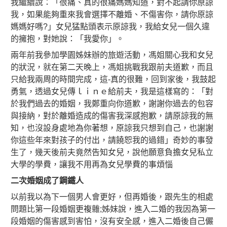
我繼續說：「很痛、真的很痛媽媽知道，對不起請你原諒
我，如果能夠重來我會選擇不離婚、不傷害你，請你原諒
媽媽好嗎?」女兒猛點頭表示原諒我，我給女兒一個久違
的擁抱，對她說：「我愛你」。
兩年前我參加學園姊妹辦的旅遊活動，馮姐關心我和女兒
的狀況，就在第二天晚上，馮姐挑戰我跟前夫道歉，而且
只給我兩周的時間完成，這-真的很難，回到家後，我鼓起
勇氣，透過女兒傳ｌｉｎｅ給前夫，我是這樣寫的：「對
於我們過去的婚姻，我鄭重向你道歉，謝謝你過去的包容
與接納，對於離婚造成的傷害我深感抱歉，請原諒我的無
知，也沒設身處地為你著想，原諒我只想到自己，也謝謝
你這些年來對孩子的付出，請饒恕我的過錯」奇妙的事發
生了，幾天後前夫竟然告知女兒，說他願意負擔女兒私立
大學的學費，讓我不用再為女兒學費的事煩惱
二次婚姻成了鋼鐵人
以前我以為下一個男人會更好，但再婚後，跟先生的相處
問題比第一段婚姻更複雜;姊妹說，進入二婚的我因為第一
段婚姻的傷害感到害怕，沒有安全感，進入二婚後自己儼