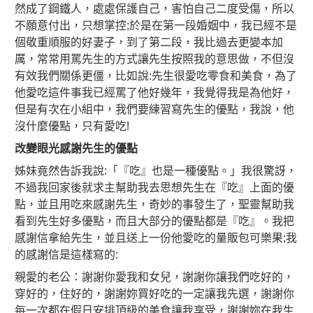
然成了鋼鐵人，處處保護自己，害怕自己二度受傷，所以
不願意付出，只想掌控;於是在第一段婚姻中，我已經不是
個敬重順服的好妻子，到了第二段，我比過去更變本加
厲，常常用罵先生的方式讓先生按照我的意思做，不但沒
有效我們關係更僵，比如說:先生很愛吃零食和美食，為了
他愛吃這件事我已經罵了他好幾年，我覺得我是為他好，
但是有次在小組中，我們要練習寫先生的優點，我說，他
沒什麼優點，只有愛吃!
改變眼光感謝先生的優點
姊妹竟然告訴我說:「『吃』也是一種優點。」我很驚訝，
不過我回家後就求主幫助我去思想先生在『吃』上面的優
點，並且用吃來感謝先生，奇妙的事發生了，聖靈幫助我
看到先生好多優點，而且大部分的優點都是『吃』。我把
感謝信拿給先生，並且送上一份他愛吃的量販包可樂果;我
的感謝信是這樣寫的:
親愛的老公：謝謝你愛我和女兒，謝謝你讓我們吃好的，
穿好的，住好的，謝謝妳買好吃的一定讓我先選，謝謝你
每一次都在假日安排頂級的美食讓我享受，謝謝妳在我生