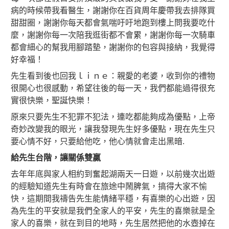
病的時候帶我看醫生，謝謝你在百貨周年慶帶我去排隊買
甜甜圈，謝謝你每天都會氣喘吁吁地跑到樓上問我要吃什
麼，謝謝你每一次陪我逛街都不會累，謝謝你每一次騎車
都會細心的幫我用腳踏墊，謝謝你的包容與接納，我覺得
好幸福！
先生看到後也回我ｌｉｎｅ：親愛的老婆，收到你的禮物
很開心也很感動，希望往後的每一天，我們都能過得很充
實很快樂，聖誕快樂！
原來只要先生不犯罪不犯法，連吃都能夠成為優點，上帝
奇妙改變我的眼光，讓我發現先生好多優點，現在先生只
要心情不好，只要給他吃，他心情就會走出黑暗.
給先生台階，讓關係雙贏
去年年底與家人相約到奮起湖兩天一日遊，以前幾次出遊
的經驗知道先生有時會在旅途中鬧脾氣，搞得大家不愉
快，這期間我禱告先生能情緒平穩，有喜樂的心出遊，因
為先生的平安就是我們全家人的平安，先生的喜樂就是全
家人的喜樂，就在到目的地時，先生居然把他的水壺掉在