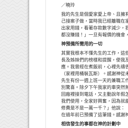
／曉玲
我的先生是個愛家愛上帝、且擁
己接案子做，當時我已經離職在
出家用錢，看著存款數字減少，
都沒賺錢！」一旦有報價的機會
神預備所需用的一切
其實我根本不懂先生的工作，這
長及姊妹們的榜樣和提醒，使我
應。我曾經在煮飯前，心裡先禱
（家裡用桶裝瓦斯）。感謝神從
先生有份一週上班一天的兼職工
別驚喜。除夕下午我家的車突然
回廠裡接到電話，又主動說年假
我們使用，全家好興奮，因為就
修費是不是一萬一千？」他說：
在過年前已預備了這筆錢。感謝
相信發生的事都在神的計劃中