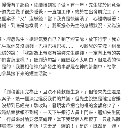
，慢慢有了起色，陸續接到案子做。有一年，先生終於同意全
一週先生幾乎很少睡覺，一直趕工作，終於在出發前完工了，
這個案子〝又〞沒賺錢！當下我真是快崩潰了…心裡吶喊著：
賺錢，到底是怎樣啊？！」我既擔心先生的身體狀況，又為沒
帝、埋怨先生、還是氣我自己？到了短宣隊，放下行李，我立
先生說他又沒賺錢，巴拉巴拉巴拉……一股腦兒的宣洩，組長
沈穩的說：「我認為上帝沒有讓妳先生賺錢，一定有上帝的美
你們會怎麼樣？」聽到這句話，雖然我不太明白，但是我的情
，是的！我要相信神允許發生的事都是在神的計劃中，祂掌
的參與接下來的短宣活動。
：「到積蓄用完為止，且決不貸款做生意。」但後來先生還是
大案子，這一個決定違反我們的共識，但先生說這是確定會賺
。沒想到已經完工驗收時，發現客戶把合約裡的金額寫少了，
按時結案就領不到錢，一天下午銀行人員上門來，通知先生開
了，行員來討論要怎麼處理，當下我整個人都傻了，只能先離
時腦海裡閃過一句話「夫妻是一體的！」是的，既然是一體，