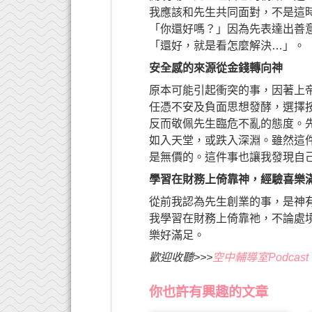
我應該和先生共同面對，不是這
「你還好嗎？」因為先表達出善
「還好，就是看怎麼解決…」。
安全感的來源從金錢轉向神
原本可能引起衝突的事，因著上
任憑不安及負面思想發酵，選擇
反而敬佩先生臨危不亂的態度。
如入天堂，或跌入深淵。雖然這
是無價的。這件事也讓我發現自
學習在財務上倚靠神，經驗喜樂
從前我認為先生創業的事，是神
我學習在財務上倚靠祂，不論處
樂好滿足。
歡迎收聽>>>
空中輔導室Podcas
你也許有興趣的文章