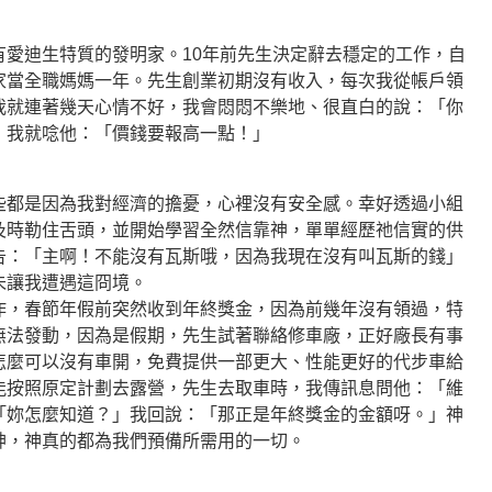
有愛迪生特質的發明家。10年前先生決定辭去穩定的工作，自
家當全職媽媽一年。先生創業初期沒有收入，每次我從帳戶領
我就連著幾天心情不好，我會悶悶不樂地、很直白的說：「你
，我就唸他：「價錢要報高一點！」
些都是因為我對經濟的擔憂，心裡沒有安全感。幸好透過小組
及時勒住舌頭，並開始學習全然信靠神，單單經歷祂信實的供
告：「主啊！不能沒有瓦斯哦，因為我現在沒有叫瓦斯的錢」
未讓我遭遇這冏境。
作，春節年假前突然收到年終獎金，因為前幾年沒有領過，特
無法發動，因為是假期，先生試著聯絡修車廠，正好廠長有事
怎麼可以沒有車開，免費提供一部更大、性能更好的代步車給
能按照原定計劃去露營，先生去取車時，我傳訊息問他：「維
「妳怎麼知道？」我回說：「那正是年終獎金的金額呀。」神
神，神真的都為我們預備所需用的一切。