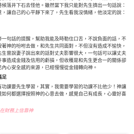
時候落井下石去怪他。雖然當下我只能對先生擠出一句話說：
意，讓自己的心平靜下來了，先生看我沒情緒，他淡定的說：
帝一句話的提醒，幫助我能及時勒住口舌，不說負面的話，不
按著神的吩咐去做，和先生共同面對，不但沒有造成不愉快，
先生曾說妻子說出來的話對丈夫影響很大，一句話可以讓丈夫
件事造成金錢及信用的虧損，但收穫是和先生更合一的關係卻
己內心安全感的來源，已經慢慢從金錢轉向神。
滿足
有功課要先生學習，其實，我需要學習的功課不比他少！神讓
境如何都選擇按照神的心意去做，感覺自己有成長，心靈好喜
t 在財務上信靠神