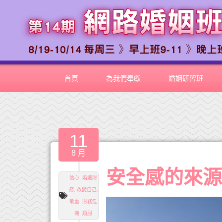
首頁
為我們奉獻
婚姻研習班
11
8 月
安全感的來
信心
,
婚姻財
務
,
改變自己
,
敬重
,
財務危
機
,
順服