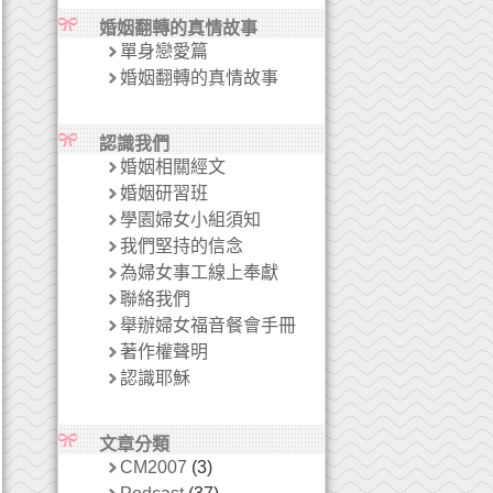
婚姻翻轉的真情故事
單身戀愛篇
婚姻翻轉的真情故事
認識我們
婚姻相關經文
婚姻研習班
學園婦女小組須知
我們堅持的信念
為婦女事工線上奉獻
聯絡我們
舉辦婦女福音餐會手冊
著作權聲明
認識耶穌
文章分類
CM2007
(3)