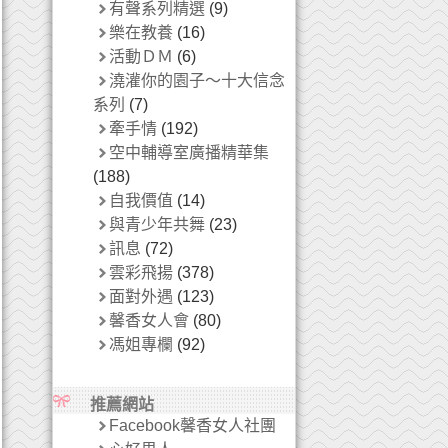
有聲系列精選
(9)
樂在教養
(16)
活動ＤＭ
(6)
澆灌你的園子～十大信念
系列
(7)
牽手情
(192)
空中輔導室廣播精華集
(188)
自我價值
(14)
與青少年共舞
(23)
訊息
(72)
雲彩飛揚
(378)
面對外遇
(123)
馨香女人會
(80)
馮姐專欄
(92)
推薦網站
Facebook馨香女人社團