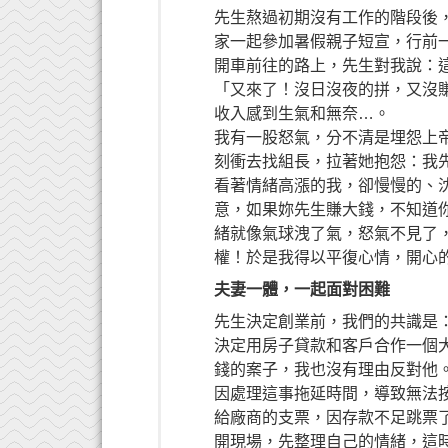
先生熬過初期沒有工作的階段後
家一起參加暑假親子短宣，行前
開車前往的路上，先生對我說：
「又來了！沒日沒夜的拼，又沒
收入感到生氣和無奈…。
我有一股怒氣，分不清是埋怨上
刻衝去找組長，拉著她抱怨：我
看著情緒高漲的我，卻慢慢的、
意，如果妳先生賺大錢，不知道
緒就像氣球洩了氣，怒氣不見了
權！於是我得以平復心情，開心
夫妻一體，一起面對困難
先生決定創業前，我們的共識是
決定用房子貸款和客戶合作一個
錢的案子，我也沒有理由反對他
因處理這事拖延時間，導致無法
給廠商的支票，因存款不足跳票
開現場，先整理自己的情緒，這