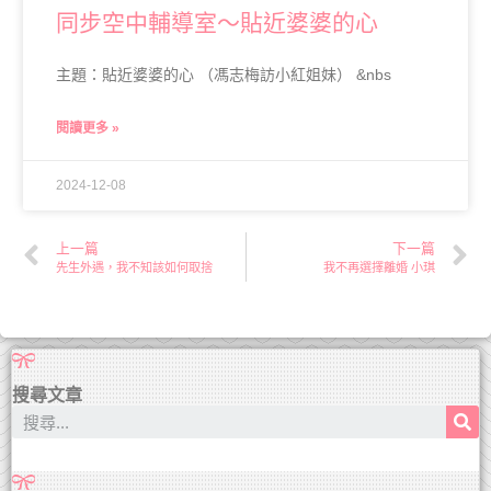
同步空中輔導室～貼近婆婆的心
主題：貼近婆婆的心 （馮志梅訪小紅姐妹） &nbs
閱讀更多 »
2024-12-08
上一篇
下一篇
先生外遇，我不知該如何取捨
我不再選擇離婚 小琪
搜尋文章