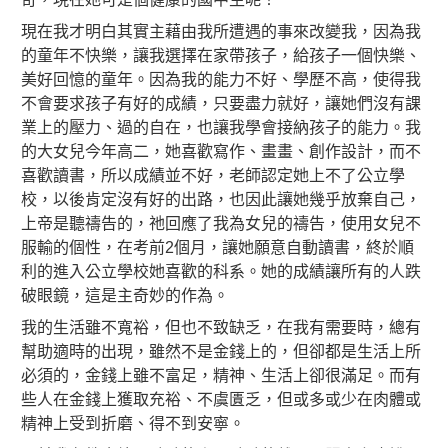
現在我才明白其實主藉由我所遭遇的事來改變我，因為我
的童年不快樂，讓我選擇在家帶孩子，給孩子一個快樂、
美好回憶的童年。因為我的能力不好、學歷不高，使得我
不會要求孩子有好的成績，只要盡力就好，讓她們沒有課
業上的壓力、過的自在，也讓我學會接納孩子的能力。我
的大女兒今年高二，她喜歡寫作、畫畫、創作設計，而不
喜歡讀書，所以成績並不好，老師認定她上不了公立學
校，以後肯定沒有好的出路，也因此讓她幾乎放棄自己，
上帝是聽禱告的，祂回應了我為女兒的禱告，使用女兒不
服輸的個性，在考前2個月，讓她願意自動讀書，終於順
利的進入公立學校她喜歡的科系。她的成績讓所有的人跌
破眼鏡，這是主奇妙的作為。
我的生活雖不寬裕，但也不致缺乏，在我有需要時，總有
幫助適時的出現，雖然不是金錢上的，但卻都是生活上所
必須的，金錢上雖不富足，精神、生活上卻很滿足。而有
些人在金錢上獲取充裕、不虞匱乏，但或多或少在肉體或
精神上受到折磨、得不到安寧。