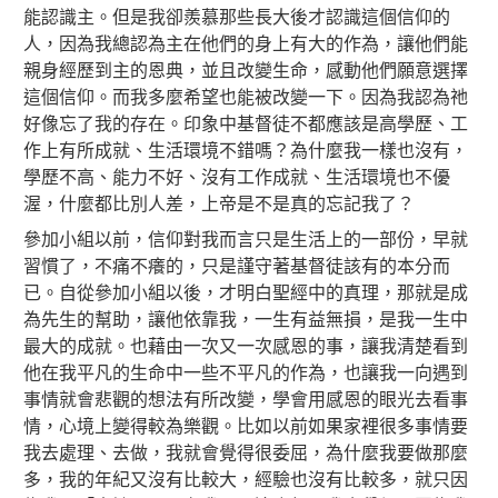
能認識主。但是我卻羨慕那些長大後才認識這個信仰的
人，因為我總認為主在他們的身上有大的作為，讓他們能
親身經歷到主的恩典，並且改變生命，感動他們願意選擇
這個信仰。而我多麼希望也能被改變一下。因為我認為祂
好像忘了我的存在。
印象中基督徒不都應該是高學歷、工
作上有所成就、生活環境不錯嗎？為什麼我一樣也沒有，
學歷不高、能力不好、沒有工作成就、生活環境也不優
渥，什麼都比別人差，上帝是不是真的忘記我了？
參加小組以前，信仰對我而言只是生活上的一部份，早就
習慣了，不痛不癢的，只是謹守著基督徒該有的本分而
已。自從參加小組以後，才明白聖經中的真理，那就是成
為先生的幫助，讓他依靠我，一生有益無損，是我一生中
最大的成就。也藉由一次又一次感恩的事，讓我清楚看到
他在我平凡的生命中一些不平凡的作為，也讓我一向遇到
事情就會悲觀的想法有所改變，學會用感恩的眼光去看事
情，心境上變得較為樂觀。比如以前如果家裡很多事情要
我去處理、去做，我就會覺得很委屈，為什麼我要做那麼
多，我的年紀又沒有比較大，經驗也沒有比較多，就只因