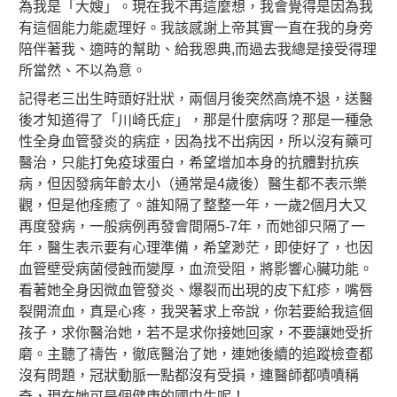
為我是「大嫂」。現在我不再這麼想，我會覺得是因為我
有這個能力能處理好。我該感謝上帝其實一直在我的身旁
陪伴著我、適時的幫助、給我恩典,而過去我總是接受得理
所當然、不以為意。
記得老三出生時頭好壯狀，兩個月後突然高燒不退，送醫
後才知道得了「川崎氏症」，那是什麼病呀？那是一種急
性全身血管發炎的病症，因為找不出病因，所以沒有藥可
醫治，只能打免疫球蛋白，希望增加本身的抗體對抗疾
病，但因發病年齡太小（通常是4歲後）醫生都不表示樂
觀，但是他痊癒了。誰知隔了整整一年，一歲2個月大又
再度發病，一般病例再發會間隔5-7年，而她卻只隔了一
年，醫生表示要有心理準備，希望渺茫，即使好了，也因
血管壁受病菌侵蝕而變厚，血流受阻，將影響心臟功能。
看著她全身因微血管發炎、爆裂而出現的皮下紅疹，嘴唇
裂開流血，真是心疼，我哭著求上帝說，你若要給我這個
孩子，求你醫治她，若不是求你接她回家，不要讓她受折
磨。主聽了禱告，徹底醫治了她，連她後續的追蹤檢查都
沒有問題，冠狀動脈一點都沒有受損，連醫師都嘖嘖稱
奇，現在她可是個健康的國中生呢！