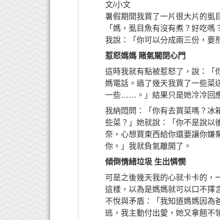
文/小文
暑假期間我買了一片很大片的虱
「媽，虱目魚有沒有煮？好吃嗎
我說：「你可以分成兩三份，要
惹怒媽媽 賭氣關閉心門
這時我就有點被惹怒了，說：「
媽電話。過了幾天我買了一些菜
一些……。」結果只是她冷冷回
我納悶問：「你有去買菜嗎？冰
些菜？」她就說：「你不是說以
奈，心想買東西給你還要讓你嫌
你。」我就負氣離開了。
傾倒情緒垃圾
生出憐憫
可是之後幾天我的心就卡卡的，
這樣，以為是媽媽就可以口不擇
不悅與矛盾：「我知道媽媽因為
逃，我主動付出愛，她又拿翹不