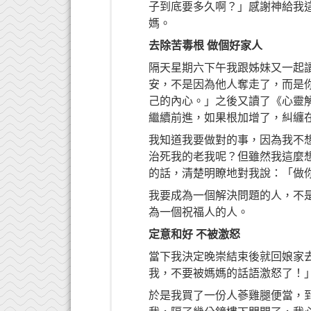
子到底要多久啊？」感謝神給我
媽。
去除苦毒根
做個好家人
隔天星期六下午我跟姊妹又一起
安，不是因為他人奪走了，而是
己的內心。」之後又讀了《心靈
繼續前進，如果根加增了，糾纏
我知道我要做對的事，因為我不
治死我的老我呢？但雖然我這麼
的話，清楚明瞭地對我說：「做
我要成為一個解決問題的人，不
為一個祝福人的人。
定意和好
不被激怒
當下我決定晚崇結束後就回娘家
我，不要被媽媽的話語激怒了！
於是我買了一份人蔘雞腿便當，