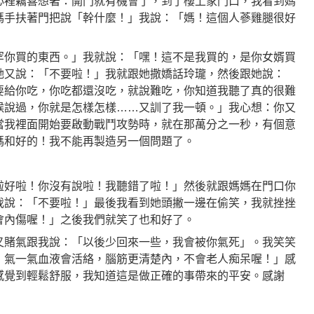
心裡竊喜想著：開門就有機會了，到了樓上家門口，我看到媽
媽手扶著門把說「幹什麼！」我說：「媽！這個人蔘雞腿很好
罕你買的東西。」我就說：「嘿！這不是我買的，是你女婿買
她又說：「不要啦！」我就跟她撒嬌話玲瓏，然後跟她說：
要給你吃，你吃都還沒吃，就說難吃，你知道我聽了真的很難
候說過，你就是怎樣怎樣……又訓了我一頓。」我心想：你又
當我裡面開始要啟動戰鬥攻勢時，就在那萬分之一秒，有個意
媽和好的！我不能再製造另一個問題了。
啦好啦！你沒有說啦！我聽錯了啦！」然後就跟媽媽在門口你
我說：「不要啦！」最後我看到她頭撇一邊在偷笑，我就挫挫
會內傷喔！」之後我們就笑了也和好了。
又賭氣跟我說：「以後少回來一些，我會被你氣死」。我笑笑
，氣一氣血液會活絡，腦筋更清楚內，不會老人痴呆喔！」感
感覺到輕鬆舒服，我知道這是做正確的事帶來的平安。感謝