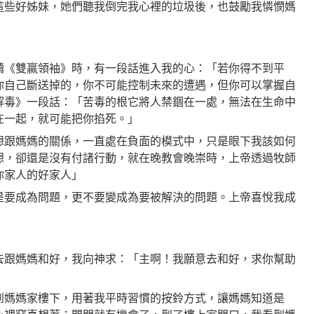
這些好姊妹，她們聽我倒完我心裡的垃圾後，也鼓勵我憐憫媽
讀《雙贏領袖》時，有一段話進入我的心：「若你得不到平
你自己斷送掉的，你不可能控制未來的遭遇，但你可以掌握自
解毒》一段話：「苦毒的根它將人禁錮在一處，無法在生命中
在一起，就可能把你掐死。」
想跟媽媽的關係，一直處在負面的模式中，只是眼下我該如何
想，卻還是沒有付諸行動，就在晚教會晚崇時，上帝透過牧師
你家人的好家人」
是要成為問題，更不要變成為要被解決的問題。上帝喜悅我成
去跟媽媽和好，我向神求：「主啊！我願意去和好，求你幫助
」
到媽媽家樓下，用著我平時習慣的按鈴方式，讓媽媽知道是