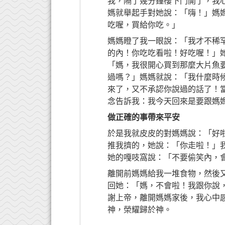
我，隔了幾分鐘樓下門開了，我
媽就舉起手對她說：「嗨！」媽
吃喔，買給你吃。」
媽媽瞪了我一眼說：「我才不稀
的內！你吃吃看啦！好吃喔！」
「媽，我很開心買到那麼大片魚
過嗎？」媽媽就說：「我什麼時
來了，又不承認你說過的話了！
念告訴我：我今天回來是要跟媽
做正確的事帶來平安
於是我就皮皮的對媽媽說：「好
推我擠的，她說：「你走啦！」
她的嘎吱窩說：「不要偷笑內，
離開前媽媽給我一堆食物，然後
回她：「媽，不會啦！我跟你說
謝上帝，離開媽媽家後，我心中
神，榮耀歸於神。