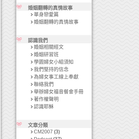
婚姻翻轉的真情故事
單身戀愛篇
婚姻翻轉的真情故事
認識我們
婚姻相關經文
婚姻研習班
學園婦女小組須知
我們堅持的信念
為婦女事工線上奉獻
聯絡我們
舉辦婦女福音餐會手冊
著作權聲明
認識耶穌
文章分類
CM2007
(3)