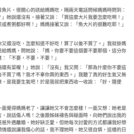
目魚片，很開心的送給媽媽吃，隔兩天電話問候媽媽時問到：
？」她說還沒有，接著又說：「買這麼大片我要怎麼吃啊！」
煎或煮粥都好啊！」媽媽接著又說：「魚大片的很難吃耶！」
你又還沒吃，怎麼知道不好吃！算了以後不買了。」
我就掛媽
送給媽媽，問她說：「媽，你要不要這個要不要那個，這分你
應：「不要，不要，不要！」
箱還有菜喔！」她說：「沒有」我又問：「那為什麼你不要這
後不買了嗎？我才不拿你買的東西。」我聽了真的好生氣又無
棄，是我要生氣吧！於是我就把東西收一收說：「好，隨便
一面覺得媽媽老了，讓讓她又不會怎麼樣！一面又想：她老是
言，說話傷人嗎！之後跟姊妹禱告與碰面時，向她們說出我的
爸爸外遇離婚，她好缺乏愛，但她每次討愛的方式都讓我好想
領情還說讓我傷心的話，我不理她時，她又很自憐，這樣的日