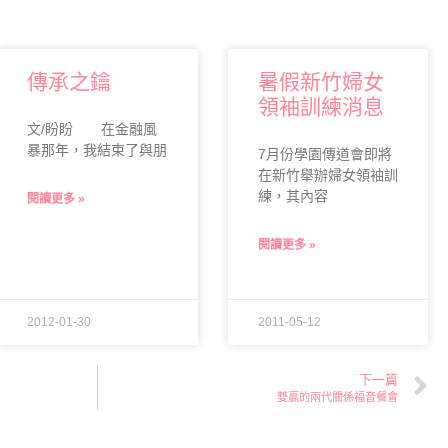
傳承之鑰
暑假新竹婦女
領袖訓練消息
文/盼盼 在金融風
暴那年，我結束了與朋
7月份學園傳道會即將
在新竹舉辦婦女領袖訓
練，其內容
閱讀更多 »
閱讀更多 »
2012-01-30
2011-05-12
下一篇
雙贏的兩代關係福音餐會