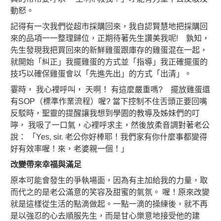
動怒。
記得有一次我們從超市採購回來，我自認賢慧地把採購回
來的品項一一整理歸位，正期待著先生讚美我呢! 孰知，
先生發現我把買回來的新鮮雞蛋跟庫存的雞蛋混在一起，
就開始「糾正」我擺雞蛋的方式並「指導」我正確擺蛋的
技巧以確保雞蛋會以「先進先出」的方式「出清」。
霎時， 我心裡呼叫， 天啊！ 有這麼嚴重嗎? 擺放雞蛋還
有SOP（標準作業流程）喔? 當下控制不住舌頭正要回嘴
反駁時，聖靈的提醒讓我想到學園的教導及姊妹們的叮
嚀， 我吸了一口氣，心裡呼求主，然後放柔音調對著老公
說： 「Yes, sir. 老公你好棒耶！我們家有你什麼事都變得
好有效率喔！來，老婆親一個！」
改變帶來幸福與滿足
原本可能會發生的爭執場面，因為有主加給我的力量，取
而代之的是老公滿意的笑容及甜蜜的氣氛。 喔！原來改變
就是這樣從生活的點滴做起。一點一滴的操練後，就不再
是以強忍的心去順服先生，而是甘心樂意地接受他的建