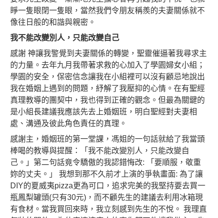
睜一隻眼閉一隻眼，當然我們令朋友稱羨的夫妻關係就不
像往日般的和諧與親密。
我不能改變別人，只能改變自己
感謝 神讓我警覺到夫妻關係的轉變，聖靈催逼著我尋求主
的力量。去年九月我帶著求救的心加入了學園婦女小組；
學園的安全，保密信念讓我在小組裡可以沒有顧忌地說出
我在婚姻上遇到的問題，紓解了我壓抑的心情。在有聖經
真理教導的團契中，我也得到正確的觀念。但最為關鍵的
是小組長建議我應該先去上婚姻班，明白聖經對夫妻相
處、溝通及彼此角色責任的真理。
感謝主，婚姻班的第一堂課，馮姐的一句話就給了我當頭
棒喝的教導與提醒：「我不能改變別人，只能改變自
己。」第二句話竟令驕傲的我認錯悔改: 「要順服，敬重
妳的丈夫。」 我想到那不久前才上演的爭執畫面: 為了讓
DIY的夏威夷pizza更為可口，追求完美的我堅持要去買一
瓶鳳梨罐頭(只有30元)，而不顧先生的建議去利用冰箱現
有食材。當我買回來時，我立刻感到先生的不悅。 我理直