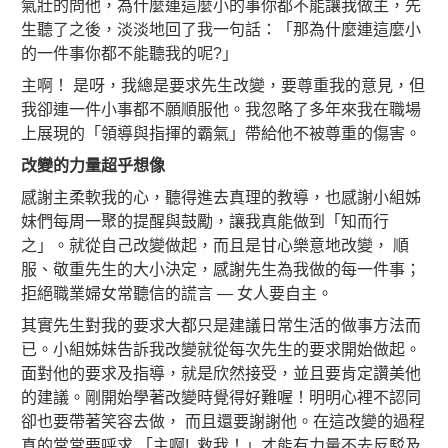
氣壯的問他，為什麼連這麼小的事你都不能讓我做主，先
生聽了之後，淡淡地回了我一句話：「那為什麼連這麼小
的一件事你都不能聽我的呢?」
主啊！ 是呀，我總是要求先生改變，要尊重我的意見，但
我卻連一件小事都不願順服他。我忽略了多年來我在職場
上展現的「領導與指揮的霸氣」帶給他不被尊重的傷害。
改變的力量
超乎想像
感謝主柔軟我的心，聽得進去真理的教導，也感謝小組姊
妹們每周一聚的提醒與鼓勵，讓我真能做到「知而行
之」。就從自己改變做起，而且是甘心樂意地改變， 順
服、敬重先生的大小決定，感謝先生為我做的每一件事；
拒絕職業婦女常聽信的謊言 — 女人要自主。
其實先生對我的要求大都只是建議日常生活的做事方法而
已。小組姊妹告訴我改變就從每次先生的要求開始做起。
面對他的要求及指導，就是欣然接受，並且要肯定讚美他
的建議。剛開始學著改變時覺得好難喔！明明心裡不認同
卻也要帶著笑容去做， 而且還要謝謝他。在這改變的過程
真的常常要呼求 「主啊!, 救我！」才能有力量不去反駁及