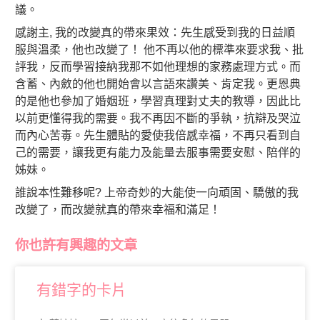
議。
感謝主, 我的改變真的帶來果效：先生感受到我的日益順
服與溫柔，他也改變了！ 他不再以他的標準來要求我、批
評我，反而學習接納我那不如他理想的家務處理方式。而
含蓄、內斂的他也開始會以言語來讚美、肯定我。更恩典
的是他也參加了婚姻班，學習真理對丈夫的教導，因此比
以前更懂得我的需要。我不再因不斷的爭執，抗辯及哭泣
而內心苦毒。先生體貼的愛使我倍感幸福，不再只看到自
己的需要，讓我更有能力及能量去服事需要安慰、陪伴的
姊妹。
誰說本性難移呢? 上帝奇妙的大能使一向頑固、驕傲的我
改變了，而改變就真的帶來幸福和滿足！
你也許有興趣的文章
有錯字的卡片