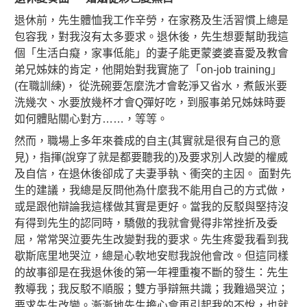
退休前，先生體恤我工作辛勞，在家務及生活習慣上總是
包容我，對我沒有太多要求。退休後，
先生想要幫助我這
個「生活白癡，家事低能」的妻子能更蒙婆婆喜愛及教會
弟兄姊妹的肯定，他開始對我實施了「on-job training」
(在職訓練)， 從洗碗要怎麼洗才會乾淨又省水，煮飯米要
洗幾次、水要放幾杯才會Q彈好吃，到服事弟兄姊妹時要
如何體貼關心對方……，等等。
然而，職場上多年來養成的自主(其實就是很有自己的意
見)，指揮(說穿了就是都要聽我的)及要求別人改變的權威
及自信，在退休後卻成了夫妻爭執、衝突的主因。 面對先
生的建議，我總是反問他為什麼我不能用自己的方式做，
或是跟他辯論我這樣做其實是更好。當我的反駁與堅持沒
有得到先生的認同時，驕傲的我就會覺得非常挫折及委
屈，常常哭泣要先生改變對我的要求。先生疼愛我看到我
歇斯底里地哭泣，總是心軟地安慰我說他會改。但這同樣
的故事卻是在我退休後的第一年裡重複不斷的發生：先生
教導我；我反駁不順服；雙方爭辯無共識；我難過哭泣；
要求先生改變。漸漸地先生擔心會再引起我的不悅，也就