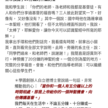
我和學生說：「你們的老師、孫老師和我都是基督徒，有
人和你們分享過基督的福音嗎？三人彼此對望笑一下，好
像有， 又好像沒有？」其中一個說：國中時他在路邊拿過
一本聖經，他打開看了，但不太明白裡面所說的。我說，
「太棒了，耶穌愛你，讓你今天可以認識聖經中所寫的耶
穌。」
我拿出手環和他們對話完，我看還有時間，就拿出小摺
頁，直到看完全部文字說明。此時，旁邊的系主任，說：
「同學們過來，和老師們，說謝謝！」我簡直是訝異到不
行。神預備了20分鐘的神聖約會。一個分別為聖的地方，
完整的分享福音，會後，和他們的指導老師說：可以繼續
關心這些學生們。
＊學園創辦人白立德博士曾說過一句話，非常
觸動我的心
：
「當你和一個人有五分鐘以上的
時間相處，那是上帝給你的一個神聖機會，向
他傳講基督。」
我們每天在生活中，不論五分鐘、十分鐘或一