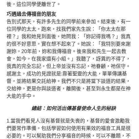
後，這位同學便離世了。
巧遇過去傳福音的朋友
告別式那天，有許多先生的同學前來參加。結束後，有一
位同學的太太，跑來，找我們家先生說：「你太太在那
裡？」我和她見到面後，她問我：「妳記得我嗎？」我真
的很不好意思，實在想不起來了。她說：「我特別要來謝
謝妳，20年前，妳和我傳福音。後來我和先生一起去教
會，如今，在我家還有小組。」我聽了，訝異的不得了，
我真的完全忘記，但上帝並沒有忘記，祂眷顧，祂保守。
感謝主，成功的見證就是:靠著聖靈的大能，單單傳講基
督，並將結果交託給神。我們不只是將當下談道的結果，
交給神，更是你與談道者，離開後，甚至到永生都是在神
大能的手中。
總結：如何活出傳基督使命人生的秘訣
1.當我們看見人沒有基督就是失喪的，基督的愛會激勵我
們要常作準備，包括學習如何使用有果效的福音工具是很
必要的。可以幫助我們分享福音的時候，可以不離題，不