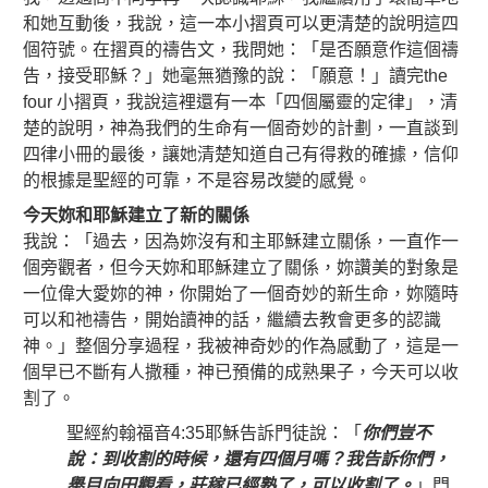
和她互動後，我說，這一本小摺頁可以更清楚的說明這四
個符號。在摺頁的禱告文，我問她：「是否願意作這個禱
告，接受耶穌？」她毫無猶豫的說：「願意！」讀完the
four 小摺頁，我說這裡還有一本「四個屬靈的定律」，清
楚的說明，神為我們的生命有一個奇妙的計劃，一直談到
四律小冊的最後，讓她清楚知道自己有得救的確據，信仰
的根據是聖經的可靠，不是容易改變的感覺。
今天妳和耶穌建立了新的關係
我說：「過去，因為妳沒有和主耶穌建立關係，一直作一
個旁觀者，但今天妳和耶穌建立了關係，妳讚美的對象是
一位偉大愛妳的神，你開始了一個奇妙的新生命，妳隨時
可以和祂禱告，開始讀神的話，繼續去教會更多的認識
神。」整個分享過程，我被神奇妙的作為感動了，這是一
個早已不斷有人撒種，神已預備的成熟果子，今天可以收
割了。
聖經約翰福音4:35耶穌告訴門徒說：「
你們豈不
說：到收割的時候，還有四個月嗎？我告訴你們，
舉目向田觀看，莊稼已經熟了，可以收割了。
」門