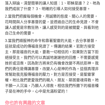
落入辯論，清楚簡單的讓人知道：1、耶穌是誰？ 2、祂為
我們成就了什麼？ 3、明確的引導人如何接受基督。
2.當我們把握每個機會，用誠懇的態度、關心人的需要，
花時間與人分享基督的愛，並透過自己的生命見證，不會
讓人感覺是宗教狂熱，讓人感受到的是被關愛、與看到他
自己生命的需要。
3.當我們順服神的命令和靠著聖靈的大能，去分享基督，
這就是成功的傳福音見證了。傳講的結果，若對方接受
主，那是福音的大能，要救一切相信的。如果對方當下拒
絕接受主，我們仍可以真誠地謝謝他的回應，不需要感覺
挫折或沮喪，因為對方將來仍有機會改變不再抗拒神。我
們的責任是傳講基督，改變人心是神的作為。這個真理非
常幫助我克服傳福音的壓力，對方是否接受，是聖靈掌
權。祂比我們更愛我們的親人、朋友、鄰居靈魂得救。祂
不願一人沉淪，乃願人人得救。相信我們所撒下的福音種
子是在神的手中，心中是充滿盼望的！
你也許有興趣的文章