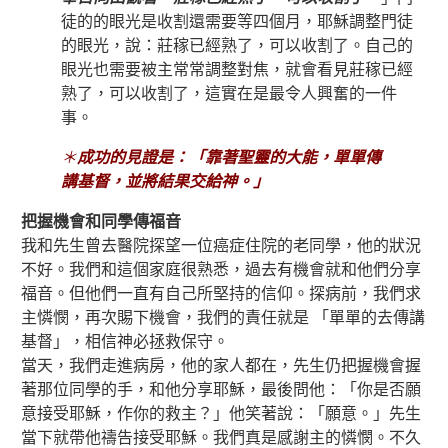
徒的的眼光是收割還需要等四個月，耶穌調整門徒
的眼光，說：莊稼已經熟了，可以收割了。自己的
眼光也需要被主常常調整對焦，就會看見莊稼已經
熟了，可以收割了，這實在是最令人興奮的一件
事。
＊
成功的見證是：「
靠著聖靈的大能，單單傳
講基督，並將結果交給神。」
把握機會和同學傳福音
我和先生曾去醫院探望一位癌症住院的老同學，他的狀況
不好。我們和這個家庭很熟悉，過去有機會就和他們分享
福音。但他們一直有自己所堅持的信仰。探病前，我們求
主憐憫，再次賜下機會，我們的責任就是 「單單的去傳講
基督」，相信神必拯救保守。
當天，我們走進病房，他的家人都在，先生仍把握機會握
著那位同學的手，和他分享耶穌，最後問他：「你是否願
意接受耶穌，作你的救主？」他笑著說：「願意。」先生
當下就帶他禱告接受耶穌。我們真是感謝主的憐憫。不久