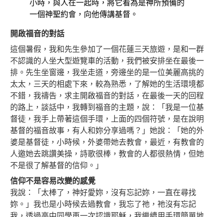
小時，與人在一起時，將它看為是神所預備的
一個神聖約會，向他傳講基督。
開啟福音的對話
這個暑假，我和先生參加了一個花蓮三天旅遊，是和一群
不認識的人坐大型遊覽車的活動，我們被安排坐在最後一
排。先生坐窗邊，我坐走道，旁邊坐的是一位美麗高挑的
太太，三天的相處下來，較為熟悉，了解她的生活環境都
不錯，我禱告，求主開啟福音的對話，在最後一天的回程
的路上，談話中，我轉到福音的主題，說：「我是一位基
督徒，我手上帶著這個手環，上面的四個符號，是在說明
基督的福音故事，有人和妳分享過嗎？」她說：「她的外
婆是基督徒，小時候，外婆帶她去教會，最近，有教會的
人邀她去跳讚美操，詩歌很棒，教會的人都很熱情，但她
不是很了解基督的信仰。」
信仰不是容易改變的感覺
我說：「太棒了，神好愛妳，沒有忘記妳，一直在尋找
妳。」我也是小時候去過教會，我忘了祂，祂沒有忘記
我，透過高中同學再一次認識耶穌，我繼續用手環簡單地