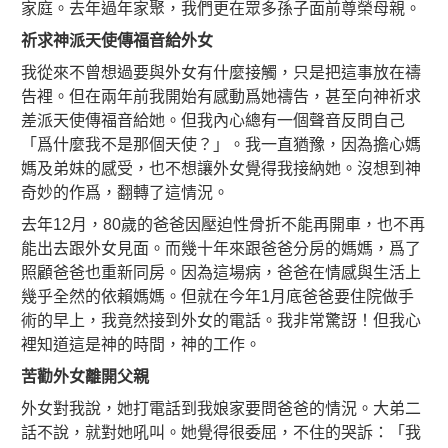
家庭。去年過年家聚，我們更在眾多孫子面前尊榮母親。
祈求神派天使傳福音給外女
我從來不曾想過要與外女有什麼接觸，只是把這事放在禱
告裡。但在兩年前我開始有感動爲她禱告，甚至向神祈求
差派天使傳福音給她。但我內心總有一個聲音反問自己
「爲什麼我不是那個天使？」。我一直猶豫，因為擔心媽
媽及弟妹的感受，也不想讓外女覺得我接納她。沒想到神
奇妙的作爲，翻轉了這情況。
去年12月，80歲的爸爸因壓迫性骨折不能再開車，也不再
能出去跟外女見面。而幾十年來跟爸爸分房的媽媽，爲了
照顧爸爸也重新同房。因為這場病，爸爸在情感與生活上
幾乎全然的依賴媽媽。但就在今年1月底爸爸要住院做手
術的早上，我竟然接到外女的電話。我非常驚訝！但我心
裡知道這是神的時間，神的工作。
苦勸外女離開父親
外女對我說，她打電話到我娘家要問爸爸的情況。大弟二
話不說，就對她吼叫。她覺得很委屈，不住的哭訴：「我