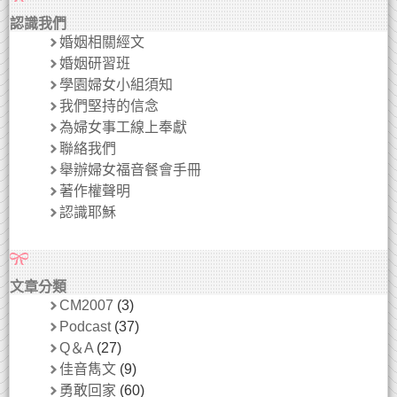
認識我們
婚姻相關經文
婚姻研習班
學園婦女小組須知
我們堅持的信念
為婦女事工線上奉獻
聯絡我們
舉辦婦女福音餐會手冊
著作權聲明
認識耶穌
文章分類
CM2007
(3)
Podcast
(37)
Q＆A
(27)
佳音雋文
(9)
勇敢回家
(60)