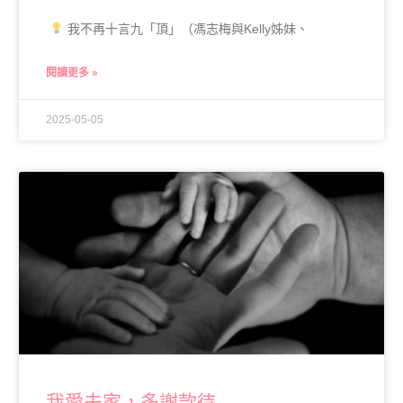
我不再十言九「頂」（馮志梅與Kelly姊妹、
閱讀更多 »
2025-05-05
我愛夫家，多謝款待