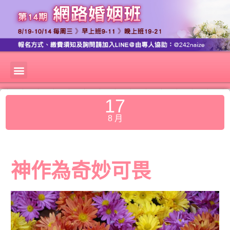
17
8 月
神作為奇妙可畏