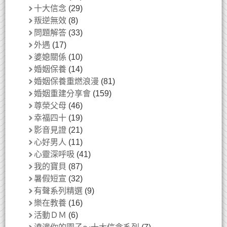
十大信念
(29)
叛逆無效
(8)
問題解答
(33)
外遇
(17)
婆媳關係
(10)
婚姻保養
(14)
婚姻保養重燃浪漫
(81)
婚姻重建分享會
(159)
尊榮父母
(46)
幸福四十
(19)
影音見證
(21)
心好男人
(11)
心靈深呼吸
(41)
我的寶貝
(87)
暑假短宣
(32)
有聲系列精選
(9)
樂在教養
(16)
活動ＤＭ
(6)