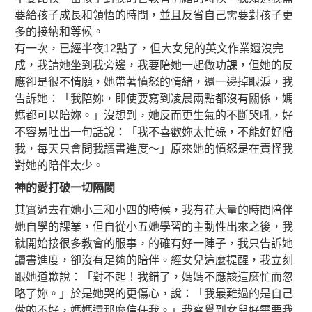
要給孩子成長和領悟的時間，並且反省自己需要對孩子更
多的接納和等候。
有一次，已經半夜12點了，但大女兒的英文作業還沒完
成，我請她坐到我旁邊，我要陪她一起做功課，但她的反
應卻是很不情願，她帶著憤怒的情緒，還一邊掉眼淚，我
告訴她：「我陪妳，即使要寫到凌晨兩點都沒有關係，媽
媽都可以陪妳。」沒想到，她反而更生氣的不斷哭吼，好
不容易吐出一句話說：「我不喜歡妳太忙碌，不能好好陪
我，每天只會問我讀書進度～」原來她的憤怒是在責怪我
對她的陪伴太少。
神的愛打破一切隔閡
其實過去在她小三和小四的時候，我有花大量的時間陪伴
她自學的課業，但自從小五她學習的主動性出來之後，我
就開始接很多教會的服事，的確有好一陣子，我只告訴她
讀書進度，卻沒有足夠的陪伴。經女兒這麼提醒，我立刻
跟她道歉說：「對不起！我錯了，媽媽不應該這麼忙而忽
略了妳。」於是她哭的更傷心，說：「我最難過的是自己
做的不好，媽媽還那麼信任我。」我察覺到女兒好需要我