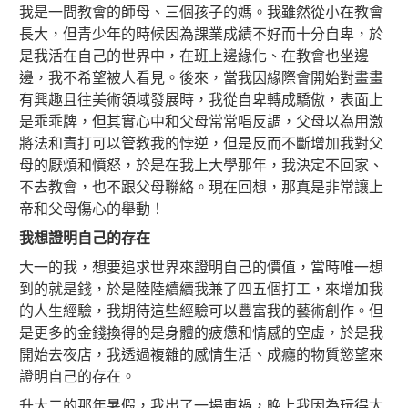
我是一間教會的師母、三個孩子的媽。我雖然從小在教會
長大，但青少年的時候因為課業成績不好而十分自卑，於
是我活在自己的世界中，在班上邊緣化、在教會也坐邊
邊，我不希望被人看見。後來，當我因緣際會開始對畫畫
有興趣且往美術領域發展時，我從自卑轉成驕傲，表面上
是乖乖牌，但其實心中和父母常常唱反調，父母以為用激
將法和責打可以管教我的悖逆，但是反而不斷增加我對父
母的厭煩和憤怒，於是在我上大學那年，我決定不回家、
不去教會，也不跟父母聯絡。現在回想，那真是非常讓上
帝和父母傷心的舉動！
我想證明自己的存在
大一的我，想要追求世界來證明自己的價值，當時唯一想
到的就是錢，於是陸陸續續我兼了四五個打工，來增加我
的人生經驗，我期待這些經驗可以豐富我的藝術創作。但
是更多的金錢換得的是身體的疲憊和情感的空虛，於是我
開始去夜店，我透過複雜的感情生活、成癮的物質慾望來
證明自己的存在。
升大二的那年暑假，我出了一場車禍，晚上我因為玩得太