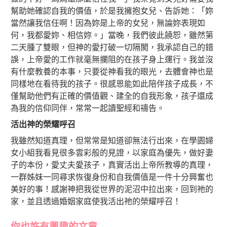
幫助她確認自我的價值，於是我擁抱女兒、告訴她：「妳
當然讓我信任啊！因為妳是上帝的女兒，無論妳表現如
何，我都愛妳、相信妳。」當晚，我們彼此饒恕，雖然第
二天腫了雙眼，但神的愛打破一切隔閡，我承認自己的錯
誤，上帝愛的工作就毫無攔阻的在孩子身上運行。我並沒
有什麼教養的本事，只要從神看我的眼光，去體會神也是
同樣地在看待我的孩子。很感恩能如此陪伴孩子成長，不
僅幫助他們有正確的價值觀、建全的自我形象，孩子還成
為我的信仰同伴，常常一起讀聖經和禱告。
活出神的榮耀呼召
我雖然知道真理，但常常是知道卻無法行出來，在學園婦
女小組我看見很多雲彩般的見證，以家庭為優先，做好妻
子的本份，愛丈夫愛孩子，真實活出上帝所教導的真理，
一群姊妹一同尋求恢復身份和自我價值是一件十分興奮也
美好的事！感謝神把我從世界的泥沼中拉出來，回到祂的
家，並且透過婚姻家庭使我活出祂的榮耀呼召！
你也許有興趣的文章