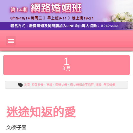
1
8 月
原諒
,
孝敬父母，界線，尊榮父母，與父母相處不抓狂
,
悔改
,
自我價值
迷途知返的愛
文/麥子萱