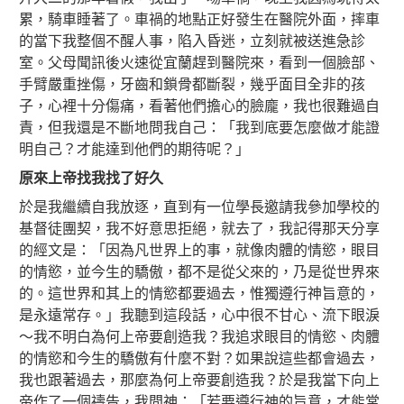
累，騎車睡著了。車禍的地點正好發生在醫院外面，摔車
的當下我整個不醒人事，陷入昏迷，立刻就被送進急診
室。父母聞訊後火速從宜蘭趕到醫院來，看到一個臉部、
手臂嚴重挫傷，牙齒和鎖骨都斷裂，幾乎面目全非的孩
子，心裡十分傷痛，看著他們擔心的臉龐，我也很難過自
責，但我還是不斷地問我自己：「我到底要怎麼做才能證
明自己？才能達到他們的期待呢？」
原來上帝找我找了好久
於是我繼續自我放逐，直到有一位學長邀請我參加學校的
基督徒團契，我不好意思拒絕，就去了，我記得那天分享
的經文是：「因為凡世界上的事，就像肉體的情慾，眼目
的情慾，並今生的驕傲，都不是從父來的，乃是從世界來
的。這世界和其上的情慾都要過去，惟獨遵行神旨意的，
是永遠常存。」我聽到這段話，心中很不甘心、流下眼淚
～我不明白為何上帝要創造我？我追求眼目的情慾、肉體
的情慾和今生的驕傲有什麼不對？如果說這些都會過去，
我也跟著過去，那麼為何上帝要創造我？於是我當下向上
帝作了一個禱告，我問神：「若要遵行神的旨意，才能常