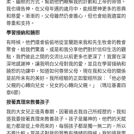
柔、幽默的方式，幫助他們瞭解我的計劃和上帝的帶領。
我也禱告神，在父母年邁的歲月中，能經歷神更多的恩典
和慈愛。漸漸的，父母雖然仍會擔心，但也會給我適當的
尊重和支持。
學習接納和饒恕
有時候，他們還會偷偷地從宜蘭跑來我和先生牧會的教會
聚會，給我們驚喜，或是和我分享他們對於信仰生活的觀
點，我們彼此之間的交流比以前更多也更深了！我實在深
深地感謝神，讓我明白父母對我的愛，並且在學習接納和
饒恕的功課中，知道如何尊榮父母，現在我和父母的關係
是前所未有的美好。我所經驗的正如聖經所說：「他必使
父親的心轉向兒女，兒女的心轉向父親。」（瑪垃基書四
章6節）
按著真理來教養孩子
我的大女兒正值青春期，因著過去我自己所經歴的，我知
道我要按著真理來教養孩子。孩子是屬神的，他們的天賦
能力都是從上帝而來的，每個孩子都是獨一無二的，所以
不要比較。當孩子對我的管教有情緒的時候，我知道我需