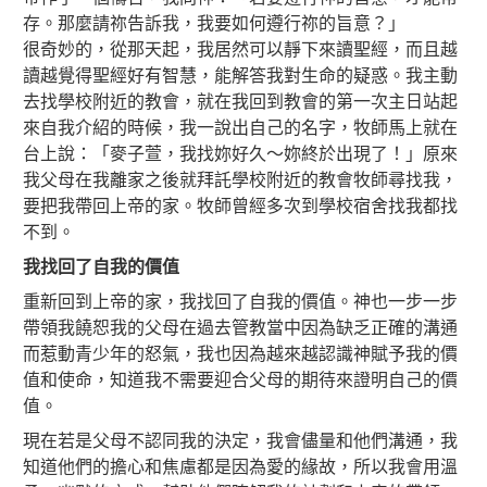
存。那麼請祢告訴我，我要如何遵行祢的旨意？」
很奇妙的，從那天起，我居然可以靜下來讀聖經，而且越
讀越覺得聖經好有智慧，能解答我對生命的疑惑。我主動
去找學校附近的教會，就在我回到教會的第一次主日站起
來自我介紹的時候，我一說出自己的名字，牧師馬上就在
台上說：「麥子萱，我找妳好久～妳終於出現了！」原來
我父母在我離家之後就拜託學校附近的教會牧師尋找我，
要把我帶回上帝的家。牧師曾經多次到學校宿舍找我都找
不到。
我找回了自我的價
值
重新回到上帝的家，我找回了自我的價值。神也一步一步
帶領我饒恕我的父母在過去管教當中因為缺乏正確的溝通
而惹動青少年的怒氣，我也因為越來越認識神賦予我的價
值和使命，知道我不需要迎合父母的期待來證明自己的價
值。
現在若是父母不認同我的決定，我會儘量和他們溝通，我
知道他們的擔心和焦慮都是因為愛的緣故，所以我會用溫