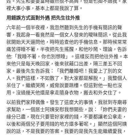
姓。先生和婆婆當時雖然很不高興，但是也拗不過我。家
裡大事小事，基本上都是我說了算。
用錯誤方式面對外遇
把先生往外推
六年前一個半夜裡，我忽然聽到先生的手機有簡訊的聲
響，我起身一看竟然是一個女人發來的曖昧簡訊。從此
我
就開始天天逼問他，時時追查他的手機信息。那時候常常
痛苦得睡不著，半夜把先生搖醒，和他吵鬧、理論，告訴
他:「我睡不著，你也別想睡」。這樣反而把他往外推。本
來他只是每天晚回家，後來就藉口出差，隔三差五不回
家。最後先生告訴我：「我們離婚吧！我愛上了別的女
人。我們這樣，不如散了，對大家都是解脫。」我整個人
呆住了。繼續哭鬧，威脅說要跳樓。但這對他一點也沒
用。沒過幾天他還是拿走隨身衣物，搬去和外女住了。
以前我們家拜偶像。發生了這麼大的事情，我就到寺廟尋
求幫助，一個居士阿姨安慰我想開些，說：「妳們夫妻的
緣分已盡，現在只要管好家裡的錢，不要都讓老公拿走，
以後和兩個兒子要用錢的地方還多著呢。」顯然這個阿姨
說的話，不是我要的答案。我要的是我先生能繼續愛我，