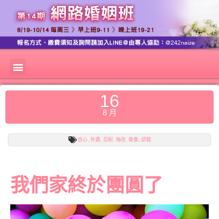
16
8 月
信心
,
外遇
,
忍耐
,
悔改
,
敬重
,
認錯
我們家終於團圓了