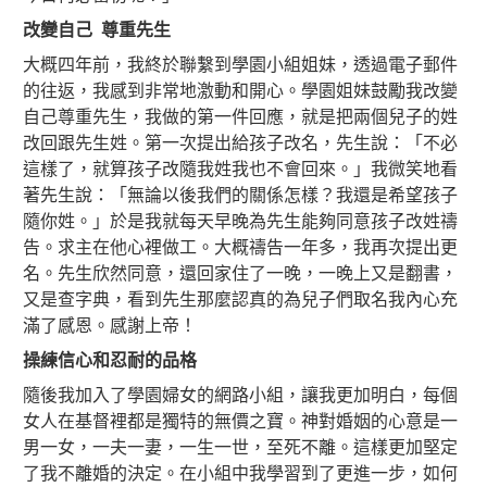
改變自己
尊重先生
大概四年前，我終於聯繫到學園小組姐妹，透過電子郵件
的往返，我感到非常地激動和開心。學園姐妹鼓勵我改變
自己尊重先生，我做的第一件回應，就是把兩個兒子的姓
改回跟先生姓。第一次提出給孩子改名，先生說：「不必
這樣了，就算孩子改隨我姓我也不會回來。」我微笑地看
著先生說：「無論以後我們的關係怎樣？我還是希望孩子
隨你姓。」於是我就每天早晚為先生能夠同意孩子改姓禱
告。求主在他心裡做工。大概禱告一年多，我再次提出更
名。先生欣然同意，還回家住了一晚，一晚上又是翻書，
又是查字典，看到先生那麼認真的為兒子們取名我內心充
滿了感恩。感謝上帝！
操練信心和忍耐的品格
隨後我加入了學園婦女的網路小組，讓我更加明白，每個
女人在基督裡都是獨特的無價之寶。神對婚姻的心意是一
男一女，一夫一妻，一生一世，至死不離。這樣更加堅定
了我不離婚的決定。在小組中我學習到了更進一步，如何