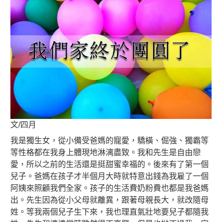
文/四月
我是獨生女，從小備受爸媽的寵愛，驕橫、倔強、獨霸等
等性格都在我身上體現地淋漓盡致。我和先生是自由戀
愛，所以之前的生活還是挺甜蜜幸福的。後來有了第一個
兒子。爸媽在孩子才半個月大時就特意出錢為我雇了一個
阿姨來照顧我們全家。孩子的生活費奶粉費也都是我爸媽
出。先生因為從小父母就離異，跟著母親長大，就改隨母
姓。等我兩個兒子生下來，我也理直氣壯地要兒子都隨我