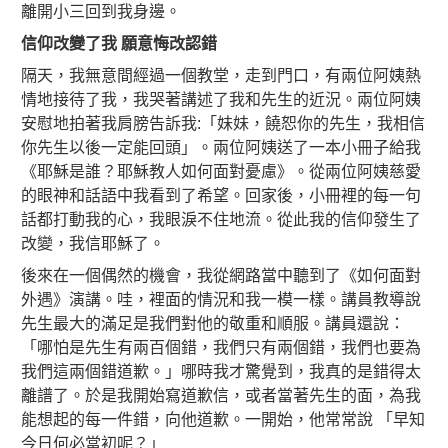
離開小三回到我身邊。
信仰改變了我
願意悔改認錯
隔天，我無意間經過一個教堂，走到門口，有兩位阿姨熱
情地接待了我，我哭著講述了我和先生的近況。兩位阿姨
安慰地拍著我肩膀告訴我:「妹妹，饒恕你的先生，我相信
你先生以後一定能回頭」。兩位阿姨送了一本小冊子給我
《耶穌是誰？耶穌教人如何面對憂慮》。從兩位阿姨慈愛
的眼神和話語中我看到了希望。回家後，小冊裡的每一句
話都打動我的心，我眼淚不住地流。從此我的信仰發生了
改變，我信耶穌了。
後來在一個偶然的機會，我從網路當中聽到了《如何面對
外遇》演講。哇，裡面的情況和我一模一樣。講員教導說
先生最大的滿足是我們對他的敬重和順服。講員還說：
「哪怕是先生有兩百個錯，我們只有兩個錯，我們也要為
我們這兩個錯道歉。」哪時我才驚覺到，我真的是錯得太
離譜了。於是我開始寫道歉信，或者當著先生的面，為我
能想起的每一件錯，向他道歉。一開始，他常常說 「早知
今日何必當初呢？」