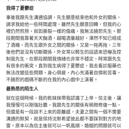
我得了憂鬱症
事後我跟先生溝通協調，先生願意結束他和外女的關係，
請求我給他一些時間處理，雖然先生願意回轉，但我的心
裡仍然煎熬，就如撕裂一樣的傷痛，我無法饒恕先生。那
段期間我靠著天天酗酒，越喝酒量越好，渾然不知已經成
了酒癮，而先生跟外女之間的關係，又是一拖再拖，三年
後他們並沒有切斷關係，外女常以輕生的話語來恐嚇及控
制我先生，在那段期間我情緒也非常不穩定，時常跟先生
有很多的衝突。直到我生病得了憂鬱症，我去看診服藥也
無法改變這些問題，身心俱疲，內心充滿著自憐和苦毒，
不饒恕的戲碼不斷的在我的內心戲中上演著。
最熟悉的陌生人
就在這個時候，我的乾妹妹帶我認識了上帝，信主後，讓
我慢慢可以剛強壯膽，我跟先生的關係有稍微修復一點，
但還是有一段說不上來的距離感，夫妻之間有一個不需要
溝通的默契，就是保持沈默希望彼此都不要踩到對方的地
雷。原本以為信主後就可以一帆風順，婚姻的問題就可以