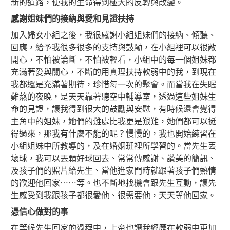
新的道路，使我的生命得到極大的反轉與改變。
感謝姐妹們的接納與愛和見證扶持
加入婦女小組之後，我很感謝小組姐妹們的接納、傾聽、
回應，給予我很多很多的支持與鼓勵，在小組裡可以很敞
開心，不怕被論斷，不怕被輕看，小組中的每一個姐妹都
充滿著愛與關心，不斷的用真理扶持軟弱中的我，到現在
我都還是充滿著期待，珍惜每一次的聚會。而當我在失眠
難熬的夜晚，是天天靠著聽空中輔導室，透過這些姐妹生
命的見證，讓我得到很大的鼓勵與安慰，有時候還會覺得
主角中的姐妹，她們的難處比我更是艱難，她們都可以挺
得過來，那我有什麼不能的呢？慢慢的，我也開始練習在
小組姐妹中所教導的，及在婚姻班裡所學習的。當先生丟
壞球，我可以丟顆好球回去、常常傳感謝、讚美的簡訊、
及孩子們的照片給先生、當他進家門時就跟著孩子們熱情
的歡迎他回家⋯⋯等。也不斷地找機會跟先生互動，讓先
生感受到我跟孩子都很愛他、很需要他，天天等他回家。
憑信心做對的事
在等候先生回家的過程中，上帝也讓我經歷在軟弱中更加