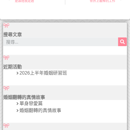
是誰陪我走過
世界上最棒的工作
搜尋文章
近期活動
2026上半年婚姻研習班
婚姻翻轉的真情故事
單身戀愛篇
婚姻翻轉的真情故事