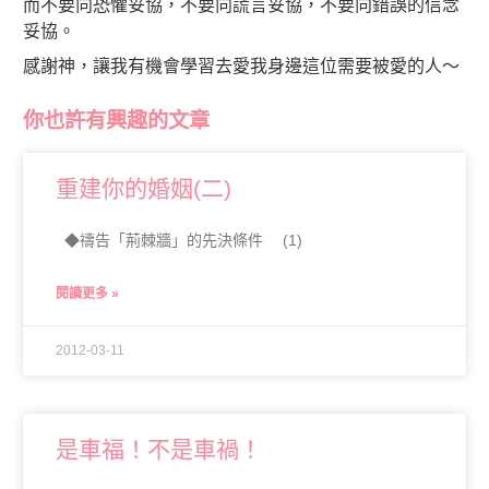
而不要向恐懼妥協，不要向謊言妥協，不要向錯誤的信念
妥協。
感謝神，讓我有機會學習去愛我身邊這位需要被愛的人～
你也許有興趣的文章
重建你的婚姻(二)
◆禱告「荊棘牆」的先決條件 (1)
閱讀更多 »
2012-03-11
是車福！不是車禍！