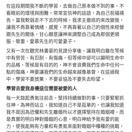
在這段期間我不斷的學習，去做自己原本做不到的事，不
看眼前的環境與困難，常常宣信神的話語，為自己祝福禱
告。當我軟弱走不下去的時候，我求主徹底的來改變我，
讓我不再靠著情緒、感覺，不再靠著以自己的個性來經營
跟先生的關係，甘心願意讓神來調整自己成為那個更順
服、敬重、愛慕先生的可愛妻子。
又有一次在聽完林書豪的見證分享後，讓我明白雖在等候
中有勞苦、有忍耐、有傷痛，但等候中卻可以顯明生命中
的品格，等候是有目的的，神不會浪費我們生命中任何一
點的傷痛，神要讓我們的生命越來越像基督，在這過程
中，學習不要放棄、不要妥協及不要失去盼望。
學習去愛我身邊這位需要被愛的人
每一天鼓起勇氣往前走，堅持持續做對的事，只要緊緊抓
住神，為神而站立，我知道自己不是孤單的，也讓我知道
我不是因為恐懼和先生離婚所以才選擇堅持在婚姻裡，而
是真實的明白神對婚姻的心意，明白神給予我有愛的能
力，使我能夠有力量和有勇氣來面對婚姻中種種的挑戰，