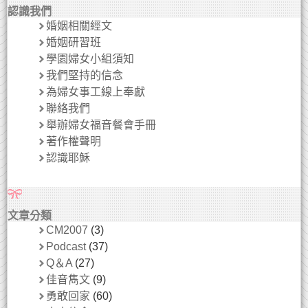
認識我們
婚姻相關經文
婚姻研習班
學園婦女小組須知
我們堅持的信念
為婦女事工線上奉獻
聯絡我們
舉辦婦女福音餐會手冊
著作權聲明
認識耶穌
文章分類
CM2007
(3)
Podcast
(37)
Q＆A
(27)
佳音雋文
(9)
勇敢回家
(60)