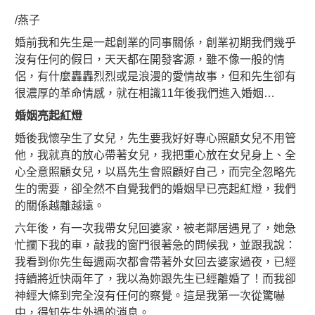
/燕子
婚前我和先生是一起創業的同事關係，創業初期我們幾乎
沒有任何的假日，天天都在開發客源，雖不像一般的情
侶，有什麼轟轟烈烈或是浪漫的愛情故事，但和先生卻有
很濃厚的革命情感，就在相識11年後我們進入婚姻…
婚姻亮起紅燈
婚後我懷孕生了女兒，先生要我好好專心照顧女兒不用管
他，我就真的放心帶著女兒，我把重心放在女兒身上、全
心全意照顧女兒，以爲先生會照顧好自己，而完全忽略先
生的需要，卻全然不自覺我們的婚姻早已亮起紅燈，我們
的關係越離越遠。
六年後，有一次我帶女兒回婆家，被老鄰居遇見了，她急
忙攔下我的車，敲我的窗門很著急的問候我，並跟我說：
我看到你先生每週兩次都會帶著外女回去婆家過夜，已經
持續將近快兩年了，我以為妳跟先生已經離婚了！而我卻
神經大條到完全沒有任何的察覺。這是我第一次從驚嚇
中，得知先生外遇的消息。