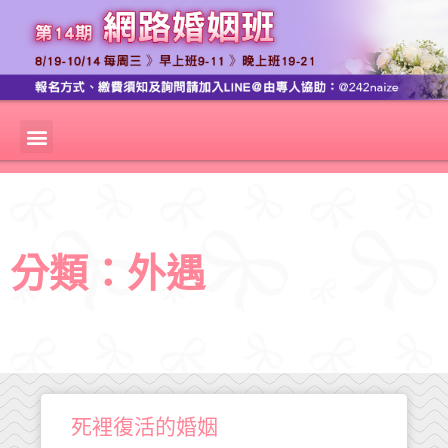
分類：外遇
死裡復活的婚姻