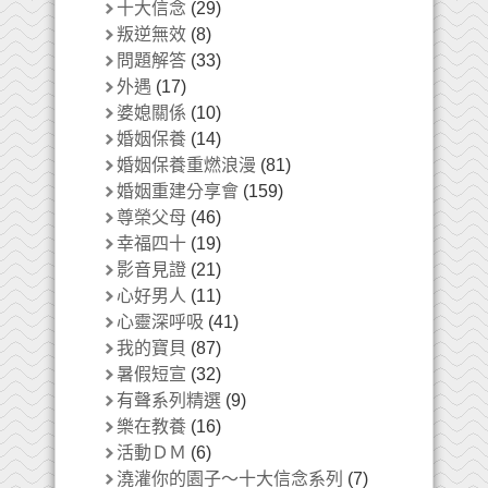
十大信念
(29)
叛逆無效
(8)
問題解答
(33)
外遇
(17)
婆媳關係
(10)
婚姻保養
(14)
婚姻保養重燃浪漫
(81)
婚姻重建分享會
(159)
尊榮父母
(46)
幸福四十
(19)
影音見證
(21)
心好男人
(11)
心靈深呼吸
(41)
我的寶貝
(87)
暑假短宣
(32)
有聲系列精選
(9)
樂在教養
(16)
活動ＤＭ
(6)
澆灌你的園子～十大信念系列
(7)