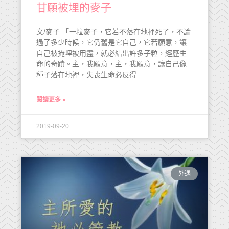
甘願被埋的麥子
文/麥子 「一粒麥子，它若不落在地裡死了，不論
過了多少時候，它仍舊是它自己，它若願意，讓
自己被掩埋被用盡，就必結出許多子粒，經歷生
命的奇蹟。主，我願意，主，我願意，讓自己像
種子落在地裡，失喪生命必反得
閱讀更多 »
2019-09-20
外遇