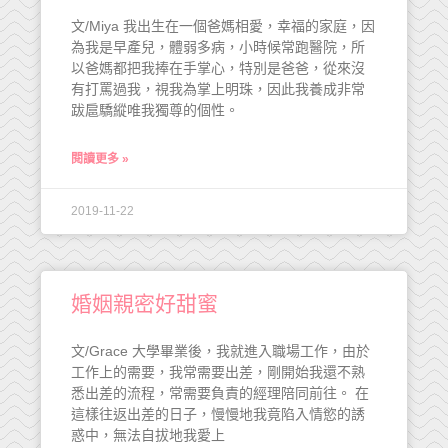
文/Miya 我出生在一個爸媽相愛，幸福的家庭，因
為我是早產兒，體弱多病，小時候常跑醫院，所
以爸媽都把我捧在手掌心，特別是爸爸，從來沒
有打罵過我，視我為掌上明珠，因此我養成非常
跋扈驕縱唯我獨尊的個性。
閱讀更多 »
2019-11-22
婚姻親密好甜蜜
文/Grace 大學畢業後，我就進入職場工作，由於
工作上的需要，我常需要出差，剛開始我還不熟
悉出差的流程，常需要負責的經理陪同前往。 在
這樣往返出差的日子，慢慢地我竟陷入情慾的誘
惑中，無法自拔地我愛上