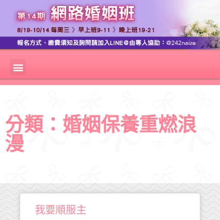
分類：婚姻保養重燃浪
漫
我要順服主