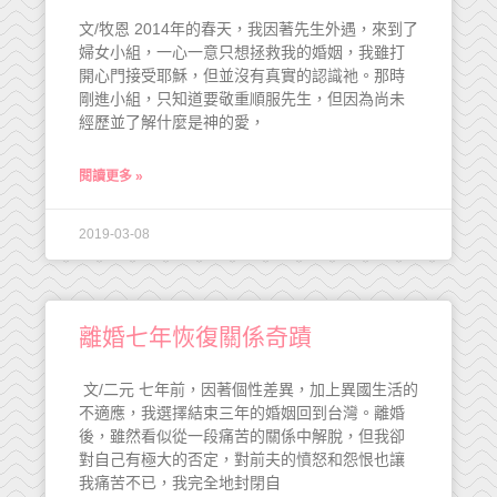
文/牧恩 2014年的春天，我因著先生外遇，來到了
婦女小組，一心一意只想拯救我的婚姻，我雖打
開心門接受耶穌，但並沒有真實的認識祂。那時
剛進小組，只知道要敬重順服先生，但因為尚未
經歷並了解什麼是神的愛，
閱讀更多 »
2019-03-08
離婚七年恢復關係奇蹟
文/二元 七年前，因著個性差異，加上異國生活的
不適應，我選擇結束三年的婚姻回到台灣。離婚
後，雖然看似從一段痛苦的關係中解脫，但我卻
對自己有極大的否定，對前夫的憤怒和怨恨也讓
我痛苦不已，我完全地封閉自