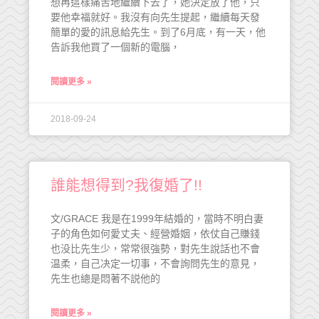
想再這樣痛苦地繼續下去了，她決定放了他，只
要他幸福就好。我沒有向先生提起，繼續每天發
簡單的愛的訊息給先生。到了6月底，有一天，他
告訴我他買了一個新的電腦，
閱讀更多 »
2018-09-24
誰能想得到?我復婚了!!
文/GRACE 我是在1999年結婚的，當時不明白妻
子的角色如何愛丈夫、經營婚姻，依仗自己賺錢
也没比先生少，常常很強勢，對先生說話也不會
温柔，自己决定一切事，不會詢問先生的意見，
先生也總是悶著不説他的
閱讀更多 »