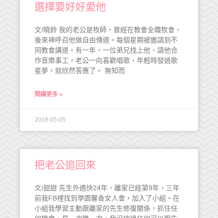
選擇要好好愛他
文/曉鈴 我的老公是牧師，曾經在教會全職牧會，
後來神呼召他做自由傳道。每個星期被邀請到不
同教會講道。有一年，一位弟兄找上他，請他合
作音樂事工。老公一向喜歡唱歌，年輕時發過歌
星夢，就欣然答應了。 無知而
閱讀更多 »
2018-05-05
把老公追回來
文/甜甜 先生外遇快24年，離家已經第9年，三年
前我FB裡找到學園馨香女人會，加入了小組。在
小組我學習主動跟離家的先生修復關係，抓住任