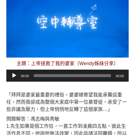
主題：上帝拯救了我的婆家（Wendy姊妹分享）
音
00:00
00:00
訊
播
放
「拜拜是婆家最重要的禮俗，婆婆總寄望我能承襲這重
器
任，然而我卻成為整個大家庭中第一位基督徒，承受了一
些非議及壓力，但上帝悄悄地反轉了這個家族…」
問題解答：馮志梅與秀敏
1.先生如果是個工作狂，一直工作到凌晨四五點，彼此生
活作息不同，他說他無法改變，因此訴請法院離婚，所以