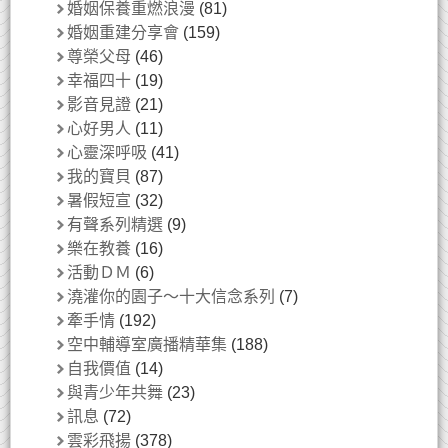
婚姻保養重燃浪漫
(81)
婚姻重建分享會
(159)
尊榮父母
(46)
幸福四十
(19)
影音見證
(21)
心好男人
(11)
心靈深呼吸
(41)
我的寶貝
(87)
暑假短宣
(32)
有聲系列精選
(9)
樂在教養
(16)
活動ＤＭ
(6)
澆灌你的園子～十大信念系列
(7)
牽手情
(192)
空中輔導室廣播精華集
(188)
自我價值
(14)
與青少年共舞
(23)
訊息
(72)
雲彩飛揚
(378)