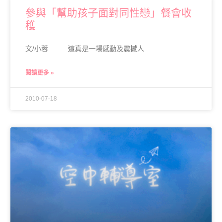
參與「幫助孩子面對同性戀」餐會收
穫
文/小蓉 這真是一場感動及震撼人
閱讀更多 »
2010-07-18