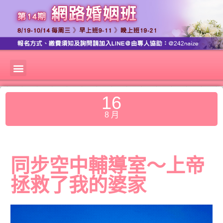
16
8 月
同步空中輔導室～上帝
拯救了我的婆家