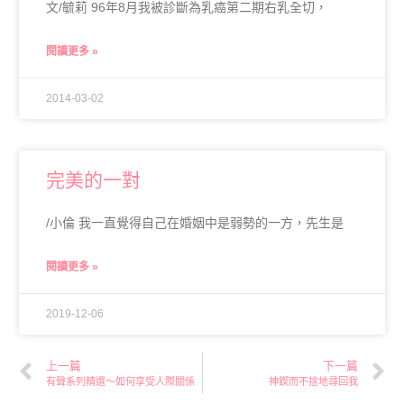
文/毓莉 96年8月我被診斷為乳癌第二期右乳全切，
閱讀更多 »
2014-03-02
完美的一對
/小倫 我一直覺得自己在婚姻中是弱勢的一方，先生是
閱讀更多 »
2019-12-06
上一篇
下一篇
有聲系列精選～如何享受人際關係
神鍥而不捨地尋回我