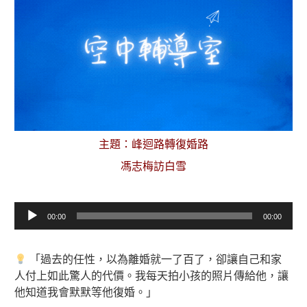
主題：峰迴路轉復婚路
馮志梅訪白雪
音
00:00
00:00
訊
播
放
「過去的任性，以為離婚就一了百了，卻讓自己和家
器
人付上如此驚人的代價。我每天拍小孩的照片傳給他，讓
他知道我會默默等他復婚。」