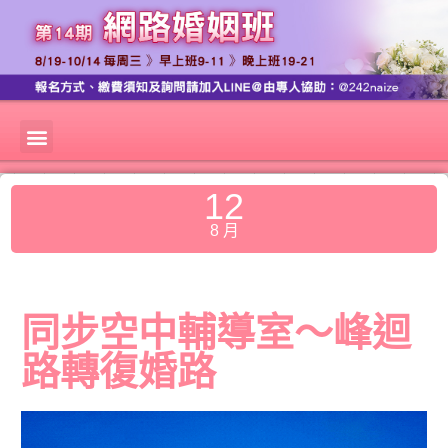
12
8 月
同步空中輔導室～峰迴
路轉復婚路