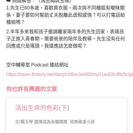
➡ 問題解答：（馮志梅與玉瑛）
1.先生已60多歲，喜歡買衣服，兩次與不同櫃姐有曖昧關
係，妻子要如何幫助丈夫脫離此虛假感情？可以打電話給
櫃姐嗎？
2.半年多來我和孩子邀請離家兩年多的先生回家，表達孩
子正進入青春期，需要爸爸的陪伴及教導，先生没有任何
回應或只是搖頭。我還應該怎麼做呢？
空中輔導室 Podcast 連結網址
https://open.firstory.me/story/clr8xs3w600my01w43lu9fq5c/p
你也許有興趣的文章
活出生命的色彩(下)
文/楊玉琴 選擇成為全職媽媽 培育敬虔小孩