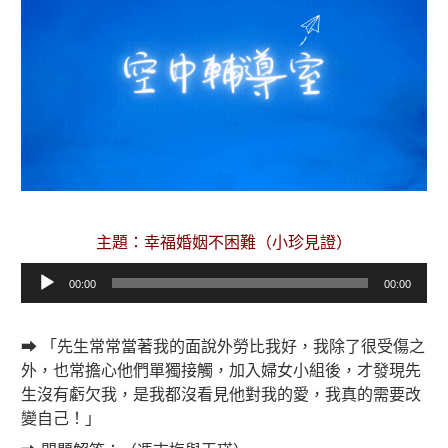
主題：幸福婚姻不困難（小珍見證）
音
00:00
00:00
訊
播
放
➡ 「先生常常當著我的面說外勞比我好，我除了很受傷之
器
外，也常擔心他們單獨接觸，加入婦女小組後，才發現先
生沒有虧欠我，是我都沒看見他對我的愛，我真的需要改
變自己！」