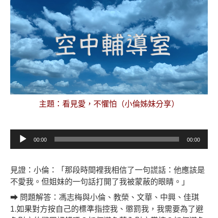
主題：看見愛，不懼怕（小倫姊妹分享）
音
00:00
00:00
訊
播
放
見證：小倫：「那段時間裡我相信了一句謊話：他應該是
器
不愛我。但姐妹的一句話打開了我被蒙蔽的眼睛。」
➡ 問題解答：馮志梅與小倫、教榮、文華、中興、佳琪
1.如果對方按自己的標準指控我、懲罰我，我需要為了避