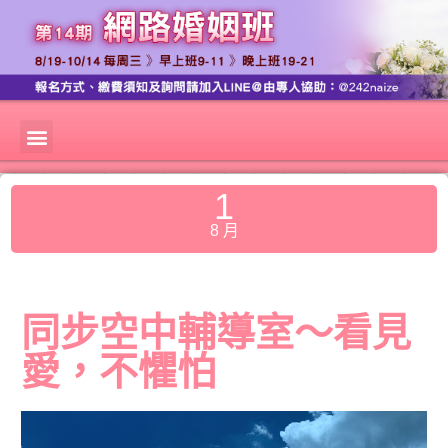
1
8 月
同步空中輔導室～看見
愛，不懼怕