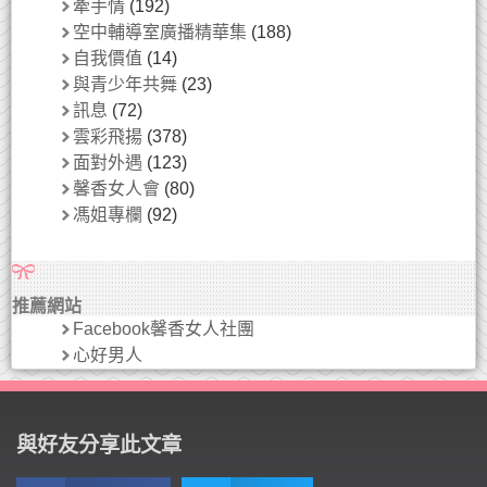
牽手情
(192)
空中輔導室廣播精華集
(188)
自我價值
(14)
與青少年共舞
(23)
訊息
(72)
雲彩飛揚
(378)
面對外遇
(123)
馨香女人會
(80)
馮姐專欄
(92)
推薦網站
Facebook馨香女人社團
心好男人
與好友分享此文章