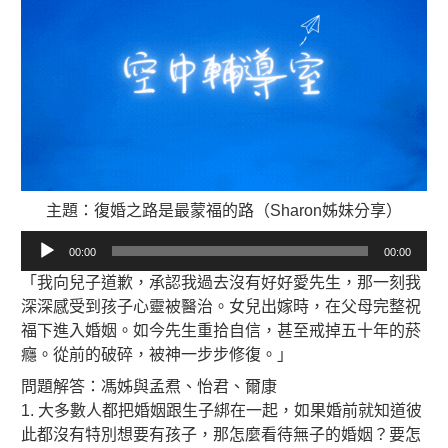
主題：復婚之路是最蒙福的路（Sharon姊妹分享）
音
00:00
00:00
訊
「我向兒子道歉，承認我過去沒有好好愛先生，那一刻我
播
深深感受到孩子心靈被醫治。女兒出嫁時，在父母完整祝
放
福下進入婚姻。如今先生重拾自信，甚至戒掉五十年的菸
器
癮。從前的破碎，被神一步步修復。」
問題解答：馮姊與孟焄、怡君、爾康
1. 大多數人都把婚姻跟生子綁在一起，如果婚前就知道彼
此都沒有特別想要有孩子，那怎麼看待無子的婚姻？要怎