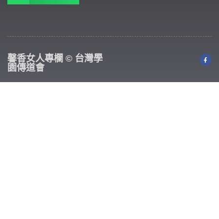
馨香女人專欄 © 台灣學
園傳道會