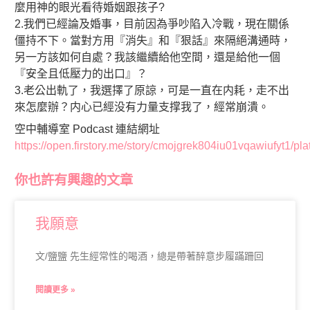
麼用神的眼光看待婚姻跟孩子?
2.我們已經論及婚事，目前因為爭吵陷入冷戰，現在關係
僵持不下。當對方用『消失』和『狠話』來隔絕溝通時，
另一方該如何自處？我該繼續給他空間，還是給他一個
『安全且低壓力的出口』？
3.老公出軌了，我選擇了原諒，可是一直在内耗，走不出
來怎麼辦？内心已經没有力量支撑我了，經常崩潰。
空中輔導室 Podcast 連結網址
https://open.firstory.me/story/cmojgrek804iu01vqawiufyt1/pla
你也許有興趣的文章
我願意
文/鹽鹽 先生經常性的喝酒，總是帶著醉意步履蹣跚回
閱讀更多 »