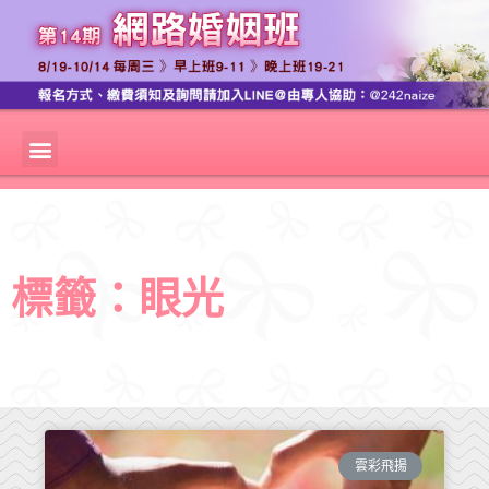
標籤：眼光
雲彩飛揚