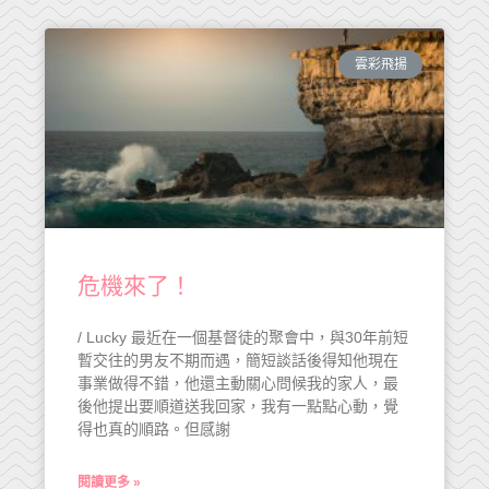
雲彩飛揚
危機來了！
/ Lucky 最近在一個基督徒的聚會中，與30年前短
暫交往的男友不期而遇，簡短談話後得知他現在
事業做得不錯，他還主動關心問候我的家人，最
後他提出要順道送我回家，我有一點點心動，覺
得也真的順路。但感謝
閱讀更多 »