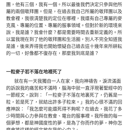
團，他有三個，我有一個。所以最後我們決定只參與他所
屬的兩個敬拜團。但是，在過去我自己所屬的敬拜團以及
教會裡，我很清楚我的定位在哪裡，我還有自己專屬的麥
克風、專屬的位置、專屬的服事領域。但對於新的環境來
說，我是誰？我會什麼？都是需要時間去重新定義的。所
以當我現在到了他的敬拜團和生活圈，別人不完全知道我
是誰，後來弄得我也開始懷疑自己過去這十幾年來所耕耘
的一切，好像都不復存在，那麼我到底是誰？
一粒麥子若不落在地裡死了
就在有一天我獨自一人在家，我向神禱告，淚流滿面
的訴說我的痛苦和不滿時，腦海中就一直浮現著聖經中的
一節經文，說到：「一粒麥子不落在地裏死了，仍舊是一
粒，若是死了，就結出許多子粒來。」我的心很不滿的回
應神說：「我怎麼可能還死得不夠呢？在過去，我花了多
少時間與心力參與在教會、電台的服事裡。我所做的每一
個夢想，都是神國度性的夢，是為了你而作的夢，神你怎
麼會將這樣的經文放在我的心中？」