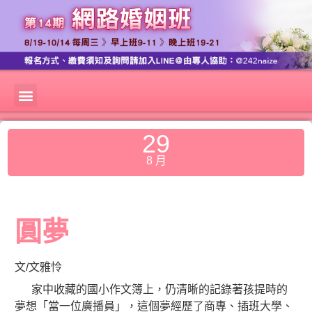
29
8 月
圓夢
文/文雅怜
家中收藏的國小作文簿上，仍清晰的記錄著孩提時的
夢想「當一位廣播員」，這個夢經歷了商專、插班大學、