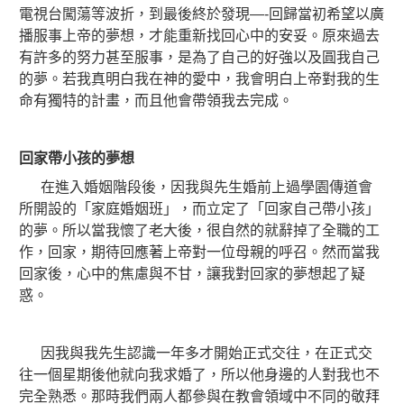
電視台闖蕩等波折，到最後終於發現—-回歸當初希望以廣
播服事上帝的夢想，才能重新找回心中的安妥。原來過去
有許多的努力甚至服事，是為了自己的好強以及圓我自己
的夢。若我真明白我在神的愛中，我會明白上帝對我的生
命有獨特的計畫，而且他會帶領我去完成。
回家帶小孩的夢想
在進入婚姻階段後，因我與先生婚前上過學園傳道會
所開設的「家庭婚姻班」，而立定了「回家自己帶小孩」
的夢。所以當我懷了老大後，很自然的就辭掉了全職的工
作，回家，期待回應著上帝對一位母親的呼召。然而當我
回家後，心中的焦慮與不甘，讓我對回家的夢想起了疑
惑。
因我與我先生認識一年多才開始正式交往，在正式交
往一個星期後他就向我求婚了，所以他身邊的人對我也不
完全熟悉。那時我們兩人都參與在教會領域中不同的敬拜