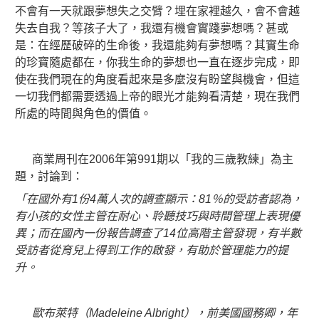
不會有一天就跟夢想失之交臂？埋在家裡越久，會不會越
失去自我？等孩子大了，我還有機會實踐夢想嗎？甚或
是：在經歷破碎的生命後，我還能夠有夢想嗎？其實生命
的珍寶隨處都在，你我生命的夢想也一直在逐步完成，即
使在我們現在的角度看起來是多麼沒有盼望與機會，但這
一切我們都需要透過上帝的眼光才能夠看清楚，現在我們
所處的時間與角色的價值。
商業周刊在2006年第991期以「我的三歲教練」為主
題，討論到：
「在國外有1份4萬人次的調查顯示：81％的受訪者認為，
有小孩的女性主管在耐心、聆聽技巧與時間管理上表現優
異；而在國內一份報告調查了14位高階主管發現，有半數
受訪者從育兒上得到工作的啟發，有助於管理能力的提
升。
歐布萊特（Madeleine Albright），前美國國務卿，年