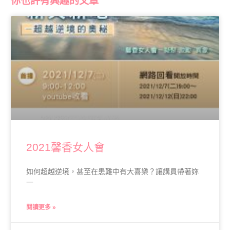
你也許有興趣的文章
2021馨香女人會
如何超越逆境，甚至在患難中有大喜樂？讓講員帶著妳
一
閱讀更多 »