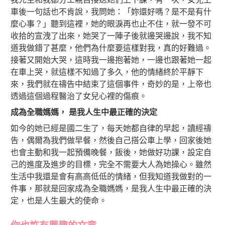
車後一句話也不肯說，我問她：「妳還好嗎？是不是有什
麼心事？」聽到這裡，她的眼淚再也止不住，就一發不可
收拾的宣洩了出來，她哭了一陣子後就邊哭邊說，我不知
道我做錯了甚麼，他們為什麼要這樣對我，真的好難過。
接著又開始大哭，這時我一邊抱著她，一邊也跟著她一起
在車上哭，就這樣不知過了多久，他的情緒終於平靜下
來，我們就在禱告中結束了這個事件，奇妙的是，上帝也
透過這個過程醫治了女兒心裡的傷痕。
成為全職媽媽，
是我人生中最正確的決定
如今的她已經是國二生了，每天她都自律的早起，讀經禱
告，偶爾為我們做早餐，然後自己搭公車上學，回家後她
也會主動和我一起預備晚餐，飯後，她做好功課，設定自
己的進度及進步的目標，完全不需要大人為她操心。雖然
生活中我還是會有高高低低的情緒，但我知道我做對的一
件事，那就是回家成為全職媽媽，是我人生中最正確的決
定，也是人生最大的使命。