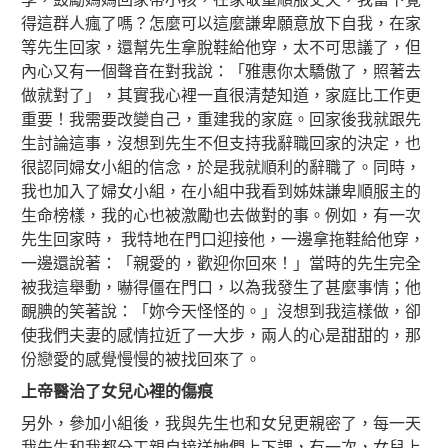
得這群人瘋了嗎？怎麼可以這麼謙卑願意放下自我，在家
等先生回家，還幫先生拿脫鞋給他穿，太不可思議了，但
內心又有一個聲音在對我說：「雅惠你太驕傲了，照著去
做就對了」，其實我心裡一直很清楚知道，家庭比工作更
重要！我需要改變自己，重建我的家庭。回家後我就跟先
生討論這事，沒想到先生不但支持我辭職回家的決定，也
很認同婦女小組的信念，於是我就順利的辭職了。同時，
我也加入了婦女小組，在小組中我看到姊妹謙卑順服主的
生命榜樣，我的心也被激勵也去做對的事。例如，有一次
先生回家時， 我特地在門口迎接他，一邊拿拖鞋給他穿，
一邊還說著：「親愛的，歡迎你回來！」當時的先生完全
被我這舉動，嚇得僵在門口，以為我發生了甚麼事情；他
靦腆的笑著說：「妳今天怪怪的。」沒想到我這樣做，卻
使我們夫妻的感情拉近了一大步，兩人的心是甜甜的，那
份戀愛的感覺慢慢的被找回來了。
上帝醫治了女兒心裡的傷痕
另外，參加小組後，我與先生也和女兒更親密了，每一天
我先生和我都分工親自接送她們上下課，有一次，女兒上