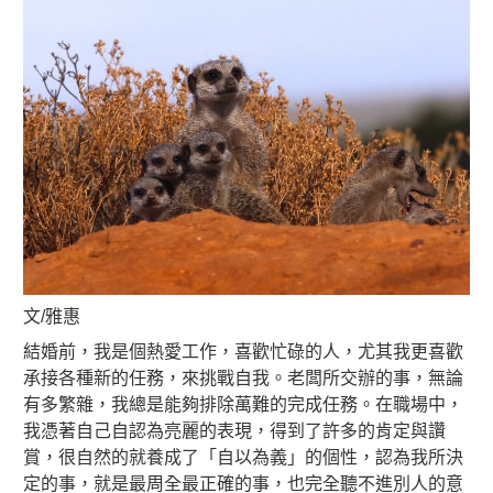
文/雅惠
結婚前，我是個熱愛工作，喜歡忙碌的人，尤其我更喜歡
承接各種新的任務，來挑戰自我。老闆所交辦的事，無論
有多繁雜，我總是能夠排除萬難的完成任務。在職場中，
我憑著自己自認為亮麗的表現，得到了許多的肯定與讚
賞，很自然的就養成了「自以為義」的個性，認為我所決
定的事，就是最周全最正確的事，也完全聽不進別人的意