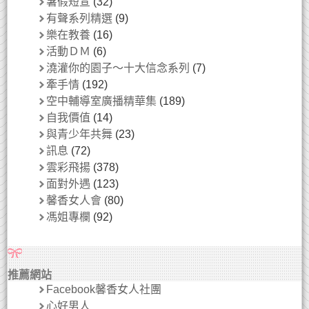
暑假短宣
(32)
有聲系列精選
(9)
樂在教養
(16)
活動ＤＭ
(6)
澆灌你的園子～十大信念系列
(7)
牽手情
(192)
空中輔導室廣播精華集
(189)
自我價值
(14)
與青少年共舞
(23)
訊息
(72)
雲彩飛揚
(378)
面對外遇
(123)
馨香女人會
(80)
馮姐專欄
(92)
推薦網站
Facebook馨香女人社團
心好男人