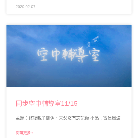
2020-02-07
同步空中輔導室11/15
主題：修復親子關係、天父沒有忘記你 小晶；寄信風波
閱讀更多 »