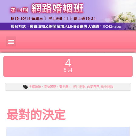
4
8 月
全職媽媽，幸福家庭，安全感，
,
挽回婚姻
,
改變自己
,
敬重順服
最對的決定