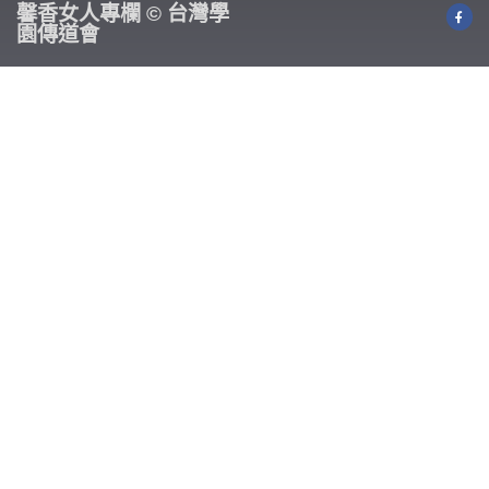
馨香女人專欄 © 台灣學
園傳道會