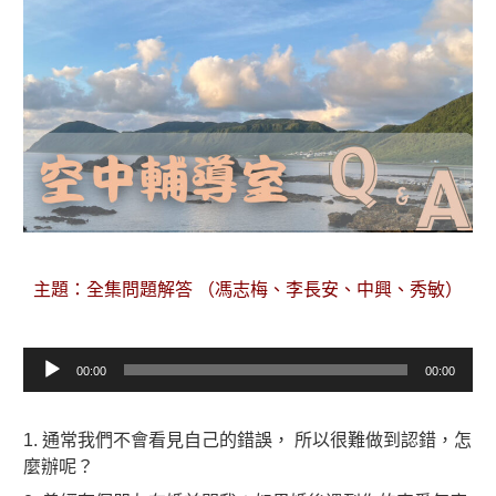
主題：全集問題解答 （馮志梅、李長安、中興、秀敏）
音
00:00
00:00
訊
播
放
1. 通常我們不會看見自己的錯誤， 所以很難做到認錯，怎
器
麼辦呢？