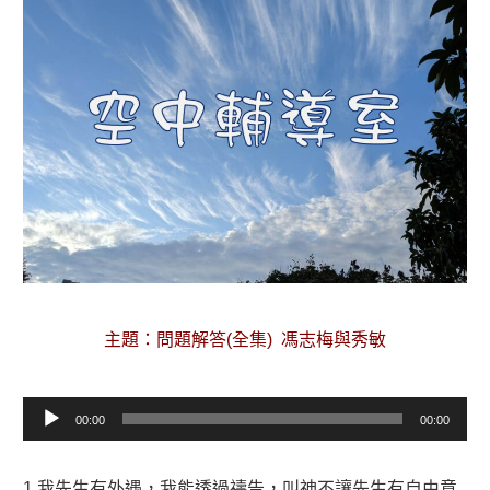
主題：問題解答(全集) 馮志梅與秀敏
音
00:00
00:00
訊
播
放
1.我先生有外遇，我能透過禱告，叫神不讓先生有自由意