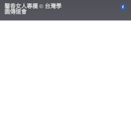
馨香女人專欄 © 台灣學
園傳道會