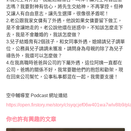
器
志嗎？我要對神有信心，將先生交給神，不再掌控。但神
又讓人有自由意志，讓先生選擇，很像很矛盾呢！
2.老公跟我家女傭有了外遇，他說如果女傭要留下做工，
是不會讓她走的。老公說他還在迷惑中，不知該怎麼走下
去，我是不會離婚的，我該怎麼做？
3.兒子結婚育有2個孩子，和女同事外遇，媳婦請兒子調單
位，公務員兒子請調未獲准，請問身為母親的除了為兒子
禱告外，我還可以怎麼做？
4.在我高職時爸爸與公司的下屬外遇，這位阿姨一直都在
公司，爸媽的關係不好，我常要聽他們的抱怨和勸架，現
在回來公司幫忙，公事私事都混在一起，我需要支援！
空中輔導室 Podcast 網址連結
https://open.firstory.me/story/clsyqcjef06w401wa7wlv8lb9/pl
你也許有興趣的文章