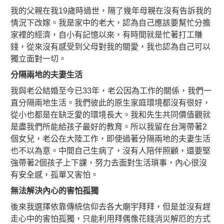
我的父親在我19歲時過世，隔了幾年母親在沒有告訴我的
情況下改嫁。我是家中的老大，認為自己應該要幫忙分擔
家裡的經濟，自小有記憶以來，有時間就是忙著打工賺
錢，從來沒有感受到父母對我的關愛，我也認為自己可以
獨立面對一切。
分隔兩地的夫妻生活
我與老公結婚至今已33年，老公因為工作的關係，我們一
直分隔兩地生活。我們彼此的原生家庭環境都沒有很好，
從小也都是在缺乏愛的環境長大。我和先生共同價值觀就
是盡我們所能給孩子最好的教育。所以我留在台灣帶著2
個女兒，老公在大陸工作，即使過著分隔兩地的夫妻生活
也不以為意。中間自己生病了，沒有人陪伴照顧，還要堅
強帶著2個孩子上下課，努力去面對生活瑣事，內心很沒
有安全感，孤單又害怕。
無法解決內心的害怕孤獨
後來我選擇依靠傳統信仰去各大廟宇拜拜，但是並沒有趕
走心中的害怕孤獨，只能利用拜偶像花錢消災解厄的方式