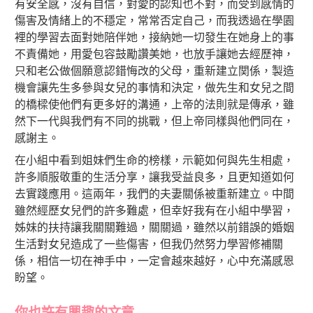
有安全感，沒有自信，對愛的認知也不對，而受到感情的
傷害及情緒上的不穩定，常常否定自己，而我透過在學園
裡的學習去面對她陪伴她，接納她一切發生在她身上的事
不責備她，用愛包容鼓勵讚美她，也放手讓她去經歷神，
只和老公做個願意認錯悔改的父母，重新建立関係，製造
機會讓先生多參與女兒的事情和決定，做先生和女兒之間
的橋樑使他們有更多好的溝通，上帝的法則就是傳承，雖
然下一代與我們有不同的挑戰，但上帝同樣與他們同在，
感謝主。
在小組中看到姐妹們生命的榜樣，示範如何與先生相處，
許多順服敬重的生活分享，讓我受益良多，且更知道如何
去實踐應用。這兩年，我們的夫妻關係被重新建立。中間
雖然經歷女兒們的許多難處，但幸好我有在小組中學習，
姊妹的扶持讓我關關難過，關關過，雖然以前錯誤的婚姻
生活對女兒造成了一些傷害，但我仍然努力學習修補關
係，相信一切在神手中，一定會越來越好，心中充滿感恩
盼望。
你也許有興趣的文章