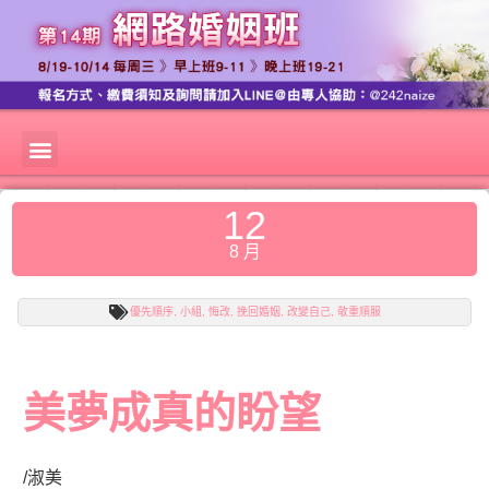
12
8 月
優先順序
,
小組
,
悔改
,
挽回婚姻
,
改變自己
,
敬重順服
美夢成真的盼望
/淑美