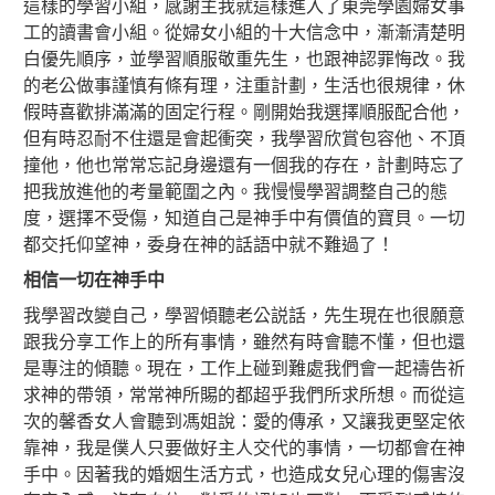
這樣的學習小組，感謝主我就這樣進入了東莞學園婦女事
工的讀書會小組。從婦女小組的十大信念中，漸漸清楚明
白優先順序，並學習順服敬重先生，也跟神認罪悔改。我
的老公做事謹慎有條有理，注重計劃，生活也很規律，休
假時喜歡排滿滿的固定行程。剛開始我選擇順服配合他，
但有時忍耐不住還是會起衝突，我學習欣賞包容他、不頂
撞他，他也常常忘記身邊還有一個我的存在，計劃時忘了
把我放進他的考量範圍之內。我慢慢學習調整自己的態
度，選擇不受傷，知道自己是神手中有價值的寶貝。一切
都交托仰望神，委身在神的話語中就不難過了！
相信一切在神手中
我學習改變自己，學習傾聽老公説話，先生現在也很願意
跟我分享工作上的所有事情，雖然有時會聽不懂，但也還
是專注的傾聽。現在，工作上碰到難處我們會一起禱告祈
求神的帶領，常常神所賜的都超乎我們所求所想。而從這
次的馨香女人會聽到馮姐說：愛的傳承，又讓我更堅定依
靠神，我是僕人只要做好主人交代的事情，一切都會在神
手中。因著我的婚姻生活方式，也造成女兒心理的傷害沒