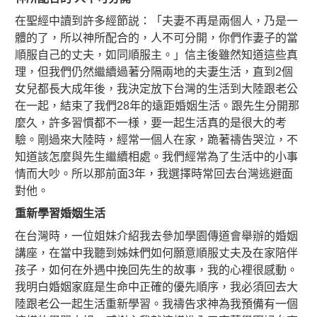
在聖經中讀到許多經節説：「夫妻不再是兩個人，乃是一
體的了，所以神所配合的，人不可分開，你們作妻子的當
順服自己的丈夫，如同順服主。」信主後雖然知道這些真
理，但我們仍然繼續過著分隔兩地的夫妻生活，直到2個
女兒都長大成年後，我決定放下台灣的生活到大陸跟老公
在一起，結束了我們28年的遠距婚姻生活。跟先生分開那
麼久，許多習慣都不一様，要一起生活真的是很大的考
驗。剛過來大陸時，經常一個人在家，跪著禱告哭泣，不
知道該怎麼與先生繼續相處。我們經常為了生活中的小事
情而大吵。所以那前面3年，我選擇時常回去台灣逃避面
對他。
重新學習婚姻生活
在台灣時，一位姐妹介紹我去參加學園傳道會舉辦的婚姻
講座，在當中我聽到姊妹們如何願意順服丈夫及在家陪伴
孩子，如何在外遇中挽回先生的故事，我的心裡很感動。
我明白婚姻家庭是生命中正確的優先順序，我必須回去大
陸跟老公一起生活重新學習。我禱告求神為我預備有一個