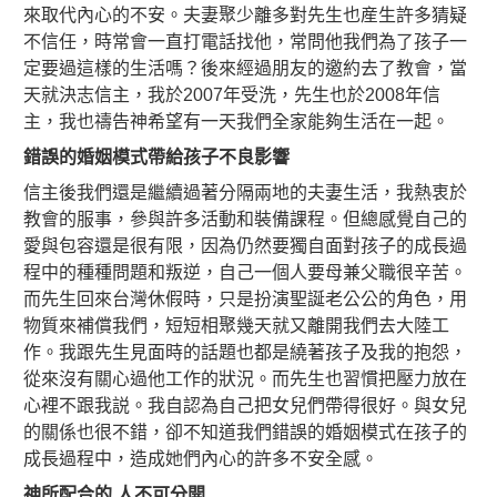
來取代內心的不安。夫妻聚少離多對先生也産生許多猜疑
不信任，時常會一直打電話找他，常問他我們為了孩子一
定要過這樣的生活嗎？後來經過朋友的邀約去了教會，當
天就決志信主，我於2007年受洗，先生也於2008年信
主，我也禱告神希望有一天我們全家能夠生活在一起。
錯誤的婚姻模式帶給孩子不良影響
信主後我們還是繼續過著分隔兩地的夫妻生活，我熱衷於
教會的服事，參與許多活動和裝備課程。但總感覺自己的
愛與包容還是很有限，因為仍然要獨自面對孩子的成長過
程中的種種問題和叛逆，自己一個人要母兼父職很辛苦。
而先生回來台灣休假時，只是扮演聖誕老公公的角色，用
物質來補償我們，短短相聚幾天就又離開我們去大陸工
作。我跟先生見面時的話題也都是繞著孩子及我的抱怨，
從來沒有關心過他工作的狀況。而先生也習慣把壓力放在
心裡不跟我説。我自認為自己把女兒們帶得很好。與女兒
的關係也很不錯，卻不知道我們錯誤的婚姻模式在孩子的
成長過程中，造成她們內心的許多不安全感。
神所配合的
人不可分開