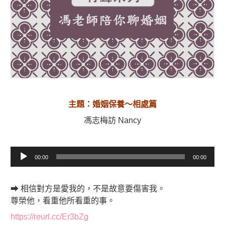
主題：婚姻保養～相處篇
馮志梅訪 Nancy
音
00:00
00:00
訊
播
放
➡ 相信對方是愛我的，不是故意要傷害我。
器
尊榮他，看重他所看重的事。
https://reurl.cc/Er3bZg