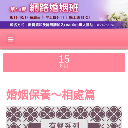
15
8 月
婚姻保養～相處篇