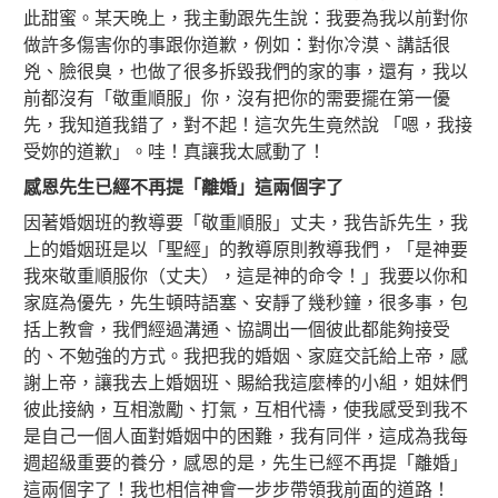
此甜蜜。某天晚上，我主動跟先生說：我要為我以前對你
做許多傷害你的事跟你道歉，例如：對你冷漠、講話很
兇、臉很臭，也做了很多拆毀我們的家的事，還有，我以
前都沒有「敬重順服」你，沒有把你的需要擺在第一優
先，我知道我錯了，對不起！這次先生竟然說 「嗯，我接
受妳的道歉」。哇！真讓我太感動了！
感恩先生已經不再提「離婚」這兩個字了
因著婚姻班的教導要「敬重順服」丈夫，我告訴先生，我
上的婚姻班是以「聖經」的教導原則教導我們，「是神要
我來敬重順服你（丈夫），這是神的命令！」我要以你和
家庭為優先，先生頓時語塞、安靜了幾秒鐘，很多事，包
括上教會，我們經過溝通、協調出一個彼此都能夠接受
的、不勉強的方式。我把我的婚姻、家庭交託給上帝，感
謝上帝，讓我去上婚姻班、賜給我這麼棒的小組，姐妹們
彼此接納，互相激勵、打氣，互相代禱，使我感受到我不
是自己一個人面對婚姻中的困難，我有同伴，這成為我每
週超級重要的養分，感恩的是，先生已經不再提「離婚」
這兩個字了！我也相信神會一步步帶領我前面的道路！