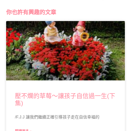
你也許有興趣的文章
壓不爛的草莓～讓孩子自信過一生(下
集)
/F.J.J 讓我們繼續正確引導孩子走在自信幸褔的