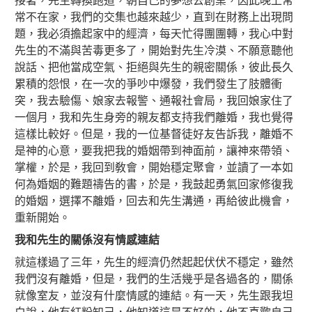
接著，先生轉換跑道，朝自己的夢想去創業，因此晚上常
常不在家，我們的交集也越來越少，直到在財務上出現問
題，我必須擔起家中的經濟，每天忙得團團轉，我心中對
先生的不滿與苦毒更多了，開始對先生冷漠、不願意聽他
說話、把他當成空氣、拒絕與先生的親密關係，彼此長久
累積的怨恨，在一次的爭吵中爆發，我們發生了肢體衝
突，我去驗傷、娘家去報警、通報社會局，我回娘家住了
一個月，我和先生身旁的親友都支持我們離婚，我也覺得
這樣比較好。但是，我的一位基督徒好友告訴我，離婚不
是神的心意，要我把我的婚姻帶到神面前，讓神來帶領、
掌權，於是，我回到敎會，開始穩定聚會，並讀了一本如
何為婚姻的難題禱告的書，於是，我鼓起勇氣回家修復我
的婚姻，選擇不離婚，回去和先生溝通，再給彼此機會，
重新開始。
我和先生的關係沒有情感連結
就這樣過了三年，先生的經濟仍然起起伏伏不穩定，雖然
我們沒有離婚，但是，我們的生活幾乎是各過各的，關係
就像室友，並沒有什麼情感的連結。有一天，先生跟我坦