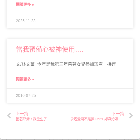
閱讀更多 »
2025-11-23
當我預備心被神使用….
文/林文華 今年是我第三年帶著女兒參加短宣，接連
閱讀更多 »
2010-07-25
上一篇
下一篇
因著耶穌，我重生了
永浴愛河不是夢 Part1 認識婚姻殺手