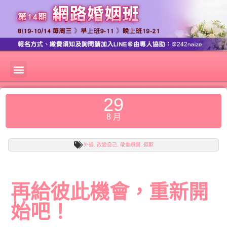
29
8 月
外遇
,
改變自己
,
敬重順服
,
道歉
再給彼此機會，重新開
始吧！