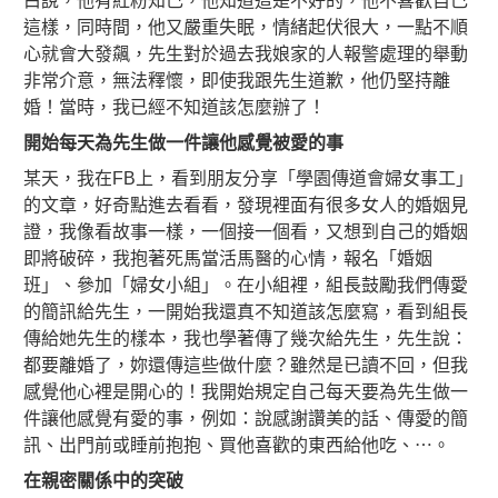
白說，他有紅粉知己，他知道這是不好的，他不喜歡自己
這樣，同時間，他又嚴重失眠，情緒起伏很大，一點不順
心就會大發飆，先生對於過去我娘家的人報警處理的舉動
非常介意，無法釋懷，即使我跟先生道歉，他仍堅持離
婚！當時，我已經不知道該怎麼辦了！
開始每天為先生做一件讓他感覺被愛的事
某天，我在FB上，看到朋友分享「學園傳道會婦女事工」
的文章，好奇點進去看看，發現裡面有很多女人的婚姻見
證，我像看故事一樣，一個接一個看，又想到自己的婚姻
即將破碎，我抱著死馬當活馬醫的心情，報名「婚姻
班」、參加「婦女小組」。在小組裡，組長鼓勵我們傳愛
的簡訊給先生，一開始我還真不知道該怎麼寫，看到組長
傳給她先生的樣本，我也學著傳了幾次給先生，先生說：
都要離婚了，妳還傳這些做什麼？雖然是已讀不回，但我
感覺他心裡是開心的！我開始規定自己每天要為先生做一
件讓他感覺有愛的事，例如：說感謝讚美的話、傳愛的簡
訊、出門前或睡前抱抱、買他喜歡的東西給他吃、⋯。
在親密關係中的突破