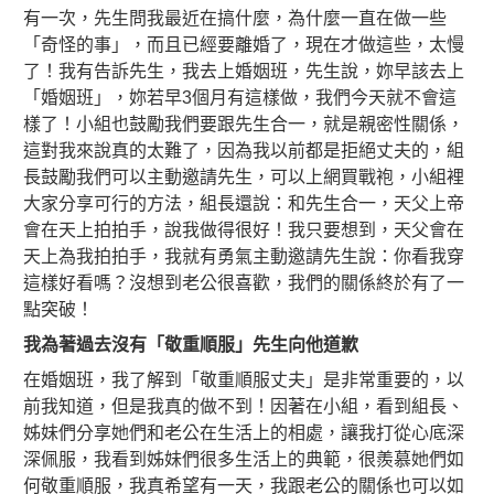
有一次，先生問我最近在搞什麼，為什麼一直在做一些
「奇怪的事」，而且已經要離婚了，現在才做這些，太慢
了！我有告訴先生，我去上婚姻班，先生說，妳早該去上
「婚姻班」，妳若早3個月有這樣做，我們今天就不會這
樣了！小組也鼓勵我們要跟先生合一，就是親密性關係，
這對我來說真的太難了，因為我以前都是拒絕丈夫的，組
長鼓勵我們可以主動邀請先生，可以上網買戰袍，小組裡
大家分享可行的方法，組長還說：和先生合一，天父上帝
會在天上拍拍手，說我做得很好！我只要想到，天父會在
天上為我拍拍手，我就有勇氣主動邀請先生說：你看我穿
這樣好看嗎？沒想到老公很喜歡，我們的關係終於有了一
點突破！
我為著過去沒有「敬重順服」先生向他道歉
在婚姻班，我了解到「敬重順服丈夫」是非常重要的，以
前我知道，但是我真的做不到！因著在小組，看到組長、
姊妹們分享她們和老公在生活上的相處，讓我打從心底深
深佩服，我看到姊妹們很多生活上的典範，很羨慕她們如
何敬重順服，我真希望有一天，我跟老公的關係也可以如