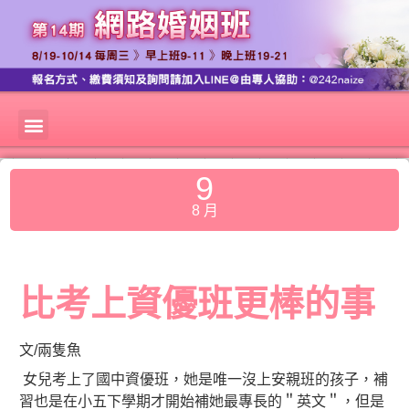
9
8 月
比考上資優班更棒的事
文/兩隻魚
女兒考上了國中資優班，她是唯一沒上安親班的孩子，補
習也是在小五下學期才開始補她最專長的＂英文＂，但是