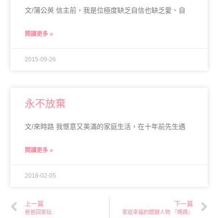
文/蒲公英 信主前，我是位極度缺乏自信也缺乏愛、自
閱讀更多 »
2015-09-26
永不放棄
文/來時路 我愜意又美滿的家庭生活，在十年前先生遇
閱讀更多 »
2018-02-05
上一篇
下一篇
爸爸回家玩
家庭幸福的關鍵人物 『媽媽』