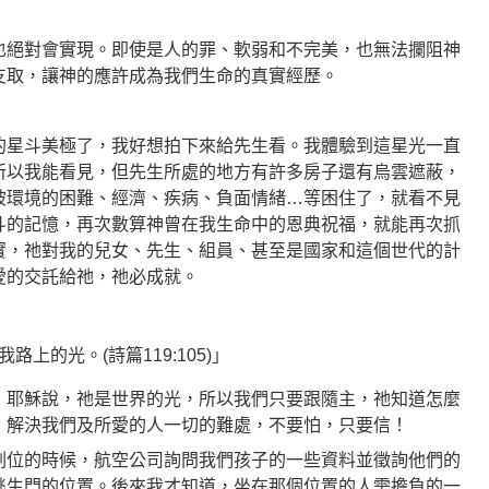
也絕對會實現。即使是人的罪、軟弱和不完美，也無法攔阻神
支取，讓神的應許成為我們生命的真實經歷。
的星斗美極了，我好想拍下來給先生看。我體驗到這星光一直
所以我能看見，但先生所處的地方有許多房子還有烏雲遮蔽，
被環境的困難、經濟、疾病、負面情緒…等困住了，就看不見
斗的記憶，再次數算神曾在我生命中的恩典祝福，就能再次抓
實，祂對我的兒女、先生、組員、甚至是國家和這個世代的計
愛的交託給祂，祂必成就。
上的光。(詩篇119:105)」
，耶穌說，祂是世界的光，所以我們只要跟隨主，祂知道怎麼
，解決我們及所愛的人一切的難處，不要怕，只要信！
劃位的時候，航空公司詢問我們孩子的一些資料並徵詢他們的
逃生門的位置。後來我才知道，坐在那個位置的人需擔負的一