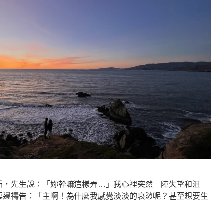
看，先生說：「妳幹嘛這樣弄…」我心裡突然一陣失望和沮
桌邊禱告：「主啊！為什麼我感覺淡淡的哀愁呢？甚至想要生