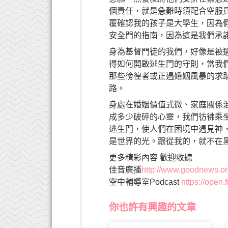
個責任，就是急難時須配合空服
覆確認我的孩子是大學生，因為
安全門的指南，因為這是我們承
身為基督門徒的我們，好像是被
得如何開啟逃生門的守則，當我
那些徬徨者或正遇婚姻風暴的求
路。
身處在婚姻價值式微、家庭關係
成多少破碎的心靈，我們彷彿乘
逃生門，使人們在困境中遇見神
是世界的光。跟從我的，就不在黑暗
更多精彩內容 歡迎收聽
佳音廣播
http://www.goodnews.o
空中輔導室
Podcast
https://open
你也許有興趣的文章