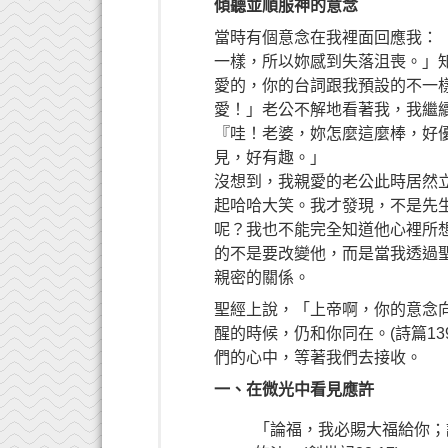
傾聽並順服神的意念
當時有個意念在我裡面回應我：
一樣，所以妳感到失落沮喪。」
愛的，你的台詞跟我預設的不一
愛！」老公不解地看著我，我繼
『哇！老婆，妳怎麼這麼棒，好
見，好有趣。」
沒想到，我親愛的老公此時居然
起哈哈大笑。我才發現，不是先
呢？我也不能完全知道他心裡所
的不是要改變他，而是當我透過
親密的關係。
聖經上說，「上帝啊，你的意念
醒的時候，仍和你同在。(詩篇13
們的心中，等著我們去接收。
一、
在微光中看見應許
「論福，我必賜大福給你；