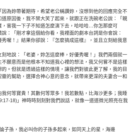
「因為妳帶著期待，希望老公稱讚妳，沒想到他的回應完全不
知道原因後，我不禁大笑了起來，就跟正在洗碗老公說：「親
樣，害我一下子不知道怎麼演下去，哈哈哈…你怎那麼可
續說：「剛才拿這個給你看，我裡面的劇本台詞是你會說：
優秀喔！』結果你卻說：『怎麼搞成這樣』，並且立刻給我意
立刻地說：「老婆，妳怎這麼棒，好優秀喔！」我們兩個就一
生不願意而是他根本不知道我心裡的想法，我又何嘗不是這樣
想的。但就是透過這樣的情境，讓我們對彼此更了解，我的目
聖靈的幫助，選擇合神心意的意念，就帶來更深的夫妻合一和
向我何等寶貴！其數何等眾多！我若數點，比海沙更多；我睡
9:17-18)」神時時刻刻對我們說話，就像一道道微光照亮在我
論子孫，我必叫你的子孫多起來，如同天上的星，海邊