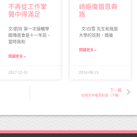
不再從工作掌
崎嶇復婚恩典
聲中得滿足
路
文/凱特 第一次接觸學
文/白雪 先生和我是
園傳道會是十一年前，
大學的班對，婚後
當時我和
閱讀更多 »
閱讀更多 »
2017-12-31
2014-09-13
下一篇
在微光中看見盼望（下集）