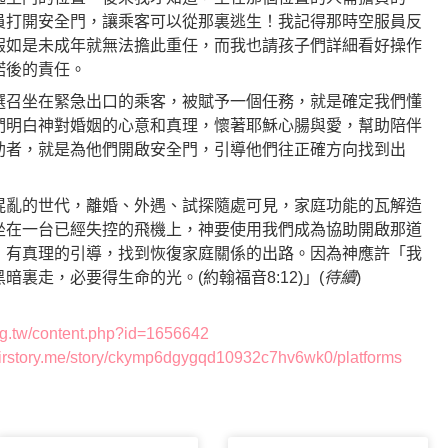
員打開安全門，讓乘客可以從那裏逃生！我記得那時空服員反
假如是未成年就無法擔此重任，而我也請孩子們詳細看好操作
諾後的責任。
選召坐在緊急出口的乘客，被賦予一個任務，就是確定我們懂
們明白神對婚姻的心意和真理，懷著耶穌心腸與愛，幫助陪伴
助者，就是為他們開啟安全門，引導他們往正確方向找到出
混亂的世代，離婚、外遇、試探隨處可見，家庭功能的瓦解造
坐在一台已經失控的飛機上，神要使用我們成為協助開啟那道
，有真理的引導，找到恢復家庭關係的出路。因為神應許「我
裏走，必要得生命的光。(約翰福音8:12)」(
待續
)
rg.tw/content.php?id=1656642
.firstory.me/story/ckymp6dgygqd10932c7hv6wk0/platforms