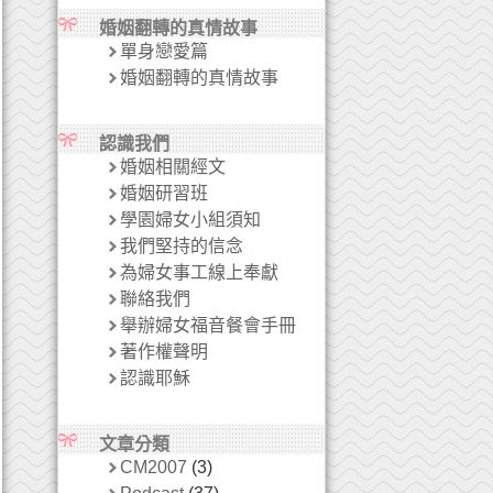
婚姻翻轉的真情故事
單身戀愛篇
婚姻翻轉的真情故事
認識我們
婚姻相關經文
婚姻研習班
學園婦女小組須知
我們堅持的信念
為婦女事工線上奉獻
聯絡我們
舉辦婦女福音餐會手冊
著作權聲明
認識耶穌
文章分類
CM2007
(3)