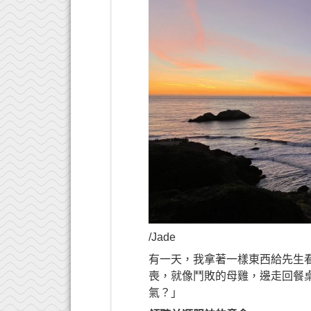
/Jade
有一天，我拿著一樣東西給先生
喪，就像鬥敗的母雞，邊走回餐
氣？」