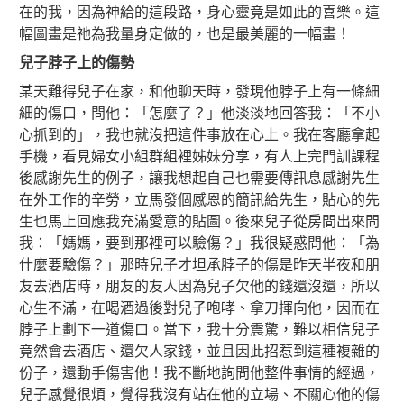
在的我，因為神給的這段路，身心靈竟是如此的喜樂。這
幅圖畫是祂為我量身定做的，也是最美麗的一幅畫！
兒子脖子上的傷勢
某天難得兒子在家，和他聊天時，發現他脖子上有一條細
細的傷口，問他：「怎麼了？」他淡淡地回答我：「不小
心抓到的」，我也就沒把這件事放在心上。我在客廳拿起
手機，看見婦女小組群組裡姊妹分享，有人上完門訓課程
後感謝先生的例子，讓我想起自己也需要傳訊息感謝先生
在外工作的辛勞，立馬發個感恩的簡訊給先生，貼心的先
生也馬上回應我充滿愛意的貼圖。後來兒子從房間出來問
我：「媽媽，要到那裡可以驗傷？」我很疑惑問他：「為
什麼要驗傷？」那時兒子才坦承脖子的傷是昨天半夜和朋
友去酒店時，朋友的友人因為兒子欠他的錢還沒還，所以
心生不滿，在喝酒過後對兒子咆哮、拿刀揮向他，因而在
脖子上劃下一道傷口。當下，我十分震驚，難以相信兒子
竟然會去酒店、還欠人家錢，並且因此招惹到這種複雜的
份子，還動手傷害他！我不斷地詢問他整件事情的經過，
兒子感覺很煩，覺得我沒有站在他的立場、不關心他的傷