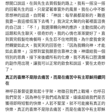
想開口說話，在與先生去買假髮的路上，我有一搭沒一搭
的回著先生的話，只是望著車窗外的風景。我在心中不斷
思想神的話語，自問著：「神說：每早晨都是新的，難道
我要一直這樣低落下去嗎？」我決定大聲的向著裡面沮喪
的自己說：「不！」我選擇轉向神的應許，主動找開心的
話題和先生聊天，很奇妙的，我的心情也漸漸變好了。直
到買完假髮吃晚餐時，先生忍不住地問我，為什麼我會突
然轉變如此大，我笑笑的回答他：「因為我轉向神，才能
如此喜樂。」沒想到當我願意信靠神之後，神還給我一個
特別的恩典，接下來後續所有的化療，我不再有口腔潰爛
的副作用出現，讓我可以正常的飲食和說話，實在太奇妙
了。
真正的喜樂不是除去痛苦，而是在痛苦中有主耶穌持續同
在
神呼召基督徒要背起十字架，祂徵召我們上戰場，也呼召
我們受苦，因為神在乎我們成為聖潔，遠遠超過我們是否
獲得即時短暫的快樂。人若不聖潔，就不可能擁有真正的
快樂，真正的喜樂不是除去痛苦，而是在痛苦中有主耶穌