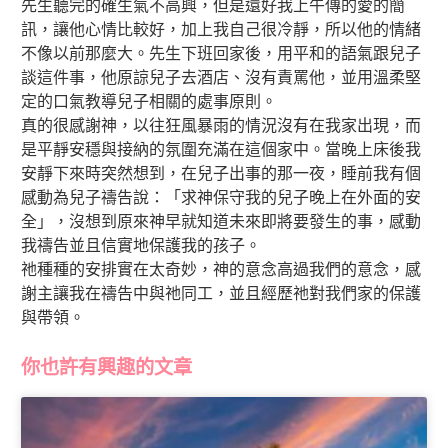
先生聽完的確生氣不高興，但是還好我上午傳的愛的簡
訊，讓他心情比較好，加上我自己很冷靜，所以他的情緒
不像以前那麼大。先生下班回家後，用平和的語氣跟兒子
談這件事，他原諒兒子去酒店、沒有責罵他，並用溫柔堅
定的口氣教導兒子相關的處事原則。
真的很感謝神，以往狂風暴雨的情況沒有在我家出現，而
是平靜安穩與接納的氛圍充滿在這個家中。當晚上床後我
安靜下來時突然想到，在兒子出事的那一夜，睡前我有個
感動為兒子禱告說：「求神保守我的兒子晚上在外面的安
全」，沒想到原來神早就知道未來即將要發生的事，感動
我禱告並且信實地保護我的孩子。
祂種種的安排實在太奇妙，神的意念高過我們的意念，感
謝主讓我在禱告中與祂同工，並且經歷祂對我們家的保護
與帶領。
你也許有興趣的文章