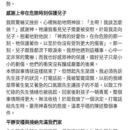
勢。
感謝上帝在危險時刻保護兒子
我既驚嚇又挫折，心裡無助地問神說：「主啊！我該怎麼
做？」感謝神，祂讓我看見兒子需要被安慰。於是我走向
兒子，抱著他對他說：「神真的好愛你，在你危險的那一
刻，祂保護著你，以至於你沒有受到更大的傷害」。那一
刻，兒子跟我都流下眼淚來。我想他遇到這種事，心中一
定非常的驚嚇；而我也好感恩神的保護，還好兒子只是小
小的劃傷，他們的衝突沒有釀成嚴重的後果。
本想說事情就這樣結束了，但想起先生是頭，我必須告訴
先生孩子的狀況。打電話前，我被聖靈提醒，以前的我總
是帶著生氣又著急的口氣跟先生講孩子的不是，以致工作
忙碌的先生情緒也被挑起，回家後對孩子一頓責罵，整個
事情鬧得更大，無法收拾！於是我做了一個決定，打電話
給先生時，要用神喜悅的態度，溫柔平穩的陳述整個事
件。
平靜安穩與接納充滿我們家