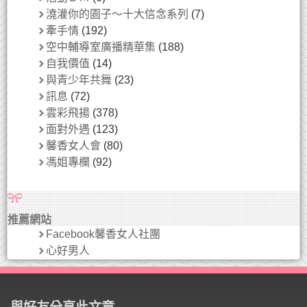
澆灌你的園子～十大信念系列
(7)
牽手情
(192)
空中輔導室廣播精華集
(188)
自我價值
(14)
與青少年共舞
(23)
訊息
(72)
雲彩飛揚
(378)
面對外遇
(123)
馨香女人會
(80)
馮姐專欄
(92)
推薦網站
Facebook馨香女人社團
心好男人