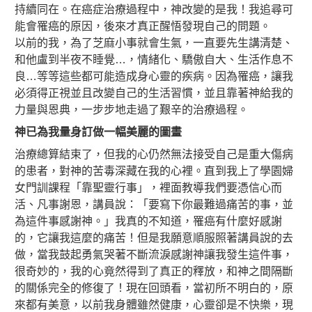
持續同在。在癌症治療過程中，神改變的是我！我追尋可
能會罹癌的原因，後來才真正醒悟發現自己的問題。
以前的我，為了芝麻小事就會生氣，一直要先生講清楚、
和他盧到半夜不睡覺…，情緒化、驕傲自大、生活作息不
良…等等這些都可能造成身心靈的疾病。因為罹癌，讓我
必須得正視並且改變自己的生活習慣，並且靠著神給我的
力量與恩典，一步步地走過了艱辛的治療過程。
神已為我量身訂做一幅美麗的圖畫
治療總算結束了，但我的心仍然無法接受自己是重大傷病
的患者，對神的苦毒深藏在我的心裡。直到我上了學園婦
女門訓課程「靠聖靈行事」，裡面教導我們要憑信心而
活、凡事謝恩，講員說：「要寫下你最難過痛苦的事，並
為這件事感謝神。」我真的不知道，罹癌有什麼好感謝
的，它讓我這麼的痛苦！但是我願意順服照著講員說的去
做，當我鼓起勇氣哭著不斷流淚感謝神讓我發生這件事，
很奇妙的，我的心竟然得到了真正的釋放，和神之間隔斷
的關係完全的修復了！現在回頭看，當初所不明白的，原
來都有美意，以前我身體雖然健康，心靈卻是不快樂，現