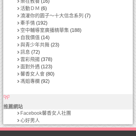
樂在教養
(16)
活動ＤＭ
(6)
澆灌你的園子～十大信念系列
(7)
牽手情
(192)
空中輔導室廣播精華集
(188)
自我價值
(14)
與青少年共舞
(23)
訊息
(72)
雲彩飛揚
(378)
面對外遇
(123)
馨香女人會
(80)
馮姐專欄
(92)
推薦網站
Facebook馨香女人社團
心好男人