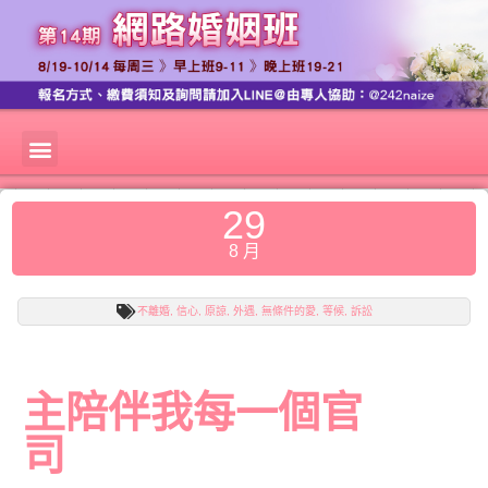
29
8 月
不離婚
,
信心
,
原諒
,
外遇
,
無條件的愛
,
等候
,
訴訟
主陪伴我每一個官
司