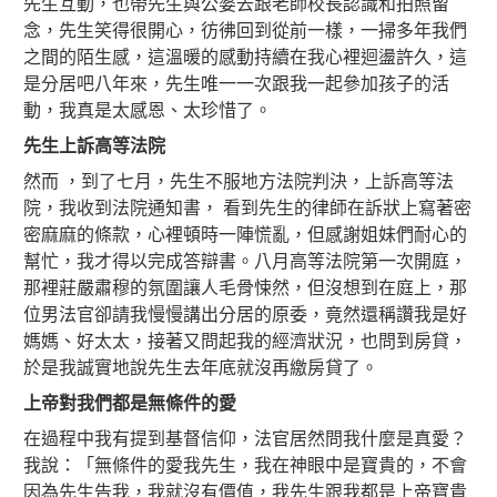
先生互動，也帶先生與公婆去跟老師校長認識和拍照留
念，先生笑得很開心，彷彿回到從前一樣，一掃多年我們
之間的陌生感，這溫暖的感動持續在我心裡迴盪許久，這
是分居吧八年來，先生唯一一次跟我一起參加孩子的活
動，我真是太感恩、太珍惜了。
先生上訴高等法院
然而 ，到了七月，先生不服地方法院判決，上訴高等法
院，我收到法院通知書， 看到先生的律師在訴狀上寫著密
密麻麻的條款，心裡頓時一陣慌亂，但感謝姐妹們耐心的
幫忙，我才得以完成答辯書。八月高等法院第一次開庭，
那裡莊嚴肅穆的氛圍讓人毛骨悚然，但沒想到在庭上，那
位男法官卻請我慢慢講出分居的原委，竟然還稱讚我是好
媽媽、好太太，接著又問起我的經濟狀況，也問到房貸，
於是我誠實地說先生去年底就沒再繳房貸了。
上帝對我們都是無條件的愛
在過程中我有提到基督信仰，法官居然問我什麼是真愛？
我說：「無條件的愛我先生，我在神眼中是寶貴的，不會
因為先生告我，我就沒有價值，我先生跟我都是上帝寶貴