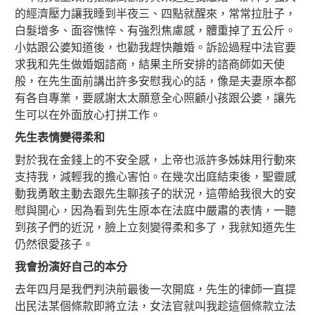
的經濟壓力讓我睡到半夜三、四點就醒來，常常拉肚子，
白髮增多、面容憔悴、有強烈焦慮感，體重掉了五公斤。
小姑跟公婆知道後，也勸我趕快離婚。訴訟過程中法官要
求我和先生做婚姻諮商，結果主所安排的諮商師如天使
般，在先生面前講出許多安慰我心的話，像是夫妻原本都
有各自專業，要感謝太太願意全心照顧小孩跟公婆，讓先
生可以在外面放心打拼工作。
先生表情變得柔和
對於我在金錢上的不安全感，上帝也派許多姊妹用行動來
支持我，減輕我的擔心害怕。在幾次出庭結束後，聖靈感
動我勇敢主動去跟先生聊孩子的狀況，這帶給我很大的安
慰與開心，因為看到先生原本在法庭中嚴肅的表情，一聽
到孩子們的近況，臉上立刻變得柔和多了，我就知道先生
仍然很愛孩子。
我會扮演好自己的本分
去年四月是我們判決前最後一次開庭，先生的律師一直提
出民法某個條款即將立法，女法官就叫我趁這個條款立法