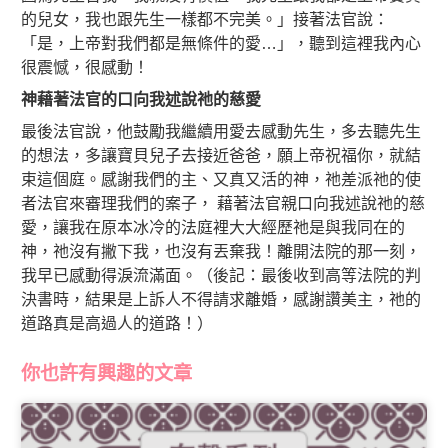
的兒女，我也跟先生一樣都不完美。」接著法官說：
「是，上帝對我們都是無條件的愛…」，聽到這裡我內心
很震憾，很感動！
神藉著法官的口向我述說祂的慈愛
最後法官說，他鼓勵我繼續用愛去感動先生，多去聽先生
的想法，多讓寶貝兒子去接近爸爸，願上帝祝福你，就結
束這個庭。感謝我們的主、又真又活的神，祂差派祂的使
者法官來審理我們的案子， 藉著法官親口向我述說祂的慈
愛，讓我在原本冰冷的法庭裡大大經歷祂是與我同在的
神，祂沒有撇下我，也沒有丟棄我！離開法院的那一刻，
我早已感動得淚流滿面。（後記：最後收到高等法院的判
決書時，結果是上訴人不得請求離婚，感謝讚美主，祂的
道路真是高過人的道路！）
你也許有興趣的文章