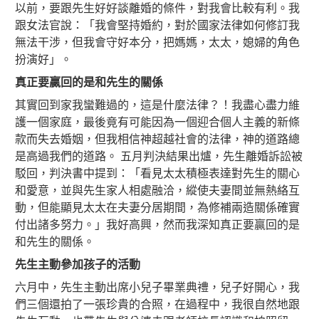
以前，要跟先生好好談離婚的條件，對我會比較有利。我
跟女法官說：「我會堅持婚約，對於國家法律如何修訂我
無法干涉，但我會守好本分，把媽媽，太太，媳婦的角色
扮演好」。
真正要贏回的是和先生的關係
其實回到家我蠻難過的，這是什麼法律？！我盡心盡力維
護一個家庭，最後竟有可能因為一個迎合個人主義的新條
款而失去婚姻，但我相信神超越社會的法律，神的道路總
是高過我們的道路。 五月判決結果出爐，先生離婚訴訟被
駁回，判決書中提到：「看見太太積極表達對先生的關心
和愛意，並與先生家人相處融洽，縱使夫妻間並無熱絡互
動，但能顯見太太在夫妻分居期間，為修補兩造關係確實
付出諸多努力。」我好高興，然而我深知真正要贏回的是
和先生的關係。
先生主動參加孩子的活動
六月中，先生主動出席小兒子畢業典禮，兒子好開心，我
們三個還拍了一張珍貴的合照，在過程中，我很自然地跟