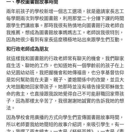
一、學校圖書館故事時間
兩年前孩子的學校新增一個志工選項，就是邀請家長志工
每學期兩次到學校圖書館，利用那堂二十分鐘下課的時間
跟學生們講故事。那時我很有熱情地向圖書館行政老師自
我推薦，想成為圖書館故事媽媽志工。老師說我很特別，
因為她很少看到有家長這麼積極地站出來跟學生們互動。
和行政老師成為朋友
就這樣我和圖書館的行政老師常有聊天的機會，我們聊家
庭生活、聊她的工作，也知道她有一個學齡前的孩子在上
幼兒園幼幼班，我把握機會和她傳福音，也分享基督信仰
是如何幫助我在夫妻、親子、婆媳關係中的改變，並且大
大地鼓勵她回家帶孩子。她那時並沒有禱告接受耶穌做生
命的救主，也直接跟我說她覺得自己不可能辭職回家帶孩
子，因為那樣太辛苦了，我很謝謝她誠實的告訴我她的想
法。
因為學校會用廣播的方式向學生們宣傳圖書館故事時間，
所以老師要我給她簡短的故事介紹詞，來吸引學生。有一
次，我選了兩本繪本，一本是《杯杯英雄》，一本是《牽