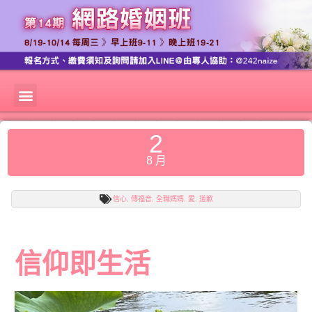
2
8 月
信心
,
傳福音
,
全職媽媽
,
愛
,
道歉
信仰即生活