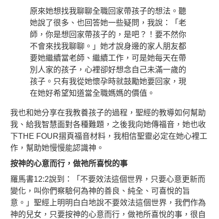
原來她想找我聊聊全職回家帶孩子的想法。聽
她說了很多、也回答她一些疑問，我說：「老
師，你是想回家帶孩子的，是吧？！要不然你
不會來找我聊聊。」她才說身邊的家人朋友都
要她繼續當老師、繼續工作，可是她每天在帶
別人家的孩子，心裡卻好想念自己未滿一歲的
孩子。只有我從她懷孕時就鼓勵她要回家，現
在她好希望知道當全職媽媽的價值。
我也和她分享在我教養孩子的過程，聖經的教導如何幫助
我、給我智慧面對各種難題，之後我向她傳福音，她也收
下THE FOUR摺頁福音材料，我相信聖靈必定在她心裡工
作，幫助她慢慢能認識神。
按神的心意而行，做祂所喜悅的事
羅馬書12:2說到：「不要效法這個世界，只要心意更新而
變化，叫你們察驗何為神的善良、純全、可喜悅的旨
意。」聖經上明明白白地說不要效法這個世界，我們作為
神的兒女，只要按神的心意而行，做祂所喜悅的事，很自