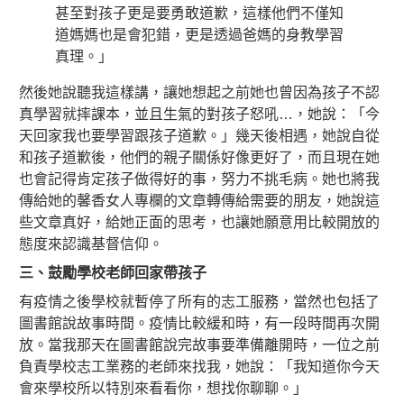
甚至對孩子更是要勇敢道歉，這樣他們不僅知
道媽媽也是會犯錯，更是透過爸媽的身教學習
真理。」
然後她說聽我這樣講，讓她想起之前她也曾因為孩子不認
真學習就摔課本，並且生氣的對孩子怒吼…，她說：「今
天回家我也要學習跟孩子道歉。」幾天後相遇，她說自從
和孩子道歉後，他們的親子關係好像更好了，而且現在她
也會記得肯定孩子做得好的事，努力不挑毛病。她也將我
傳給她的馨香女人專欄的文章轉傳給需要的朋友，她說這
些文章真好，給她正面的思考，也讓她願意用比較開放的
態度來認識基督信仰。
三、鼓勵學校老師回家帶孩子
有疫情之後學校就暫停了所有的志工服務，當然也包括了
圖書館說故事時間。疫情比較緩和時，有一段時間再次開
放。當我那天在圖書館說完故事要準備離開時，一位之前
負責學校志工業務的老師來找我，她說：「我知道你今天
會來學校所以特別來看看你，想找你聊聊。」