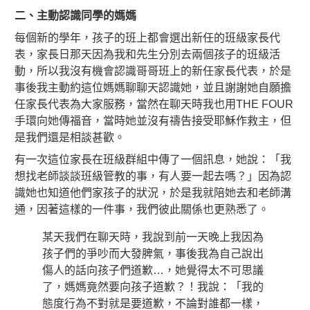
二、主動認識同學的媽媽
每個新的學年，孩子的班上都會選出新任的班級家長代
表，家長日那天因為我和先生分別去兩個孩子的班級活
動，所以我沒有機會認識哥哥班上的新任家長代表，於是
事後我主動約這位媽媽聊聊天認識她，並且謝謝她自願擔
任家長代表為大家服務，當然在聊天時我也用THE FOUR
手環向她傳福音，當時她並沒有禱告接受耶穌作救主，但
是我們還是相談甚歡。
有一次這位家長在班級群組中傳了一個訊息，她說：「我
想找老師談談班級管教的事，有人要一起去嗎？」因為認
識她也知道他們家孩子的狀況，於是我就陪她去和老師溝
通，因著這樣的一件事，我們彼此關係也更熟悉了。
某天我們在聊天時，我說到前一天晚上我因為
孩子們的爭吵而大發脾氣，事後我為自己說出
傷人的話向孩子們道歉…，她覺得太不可思議
了，媽媽竟然要向孩子道歉？！我說：「我的
態度行為不對就是要道歉，不論對誰都一樣，