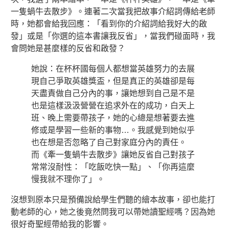
一隻蝸牛去散步》。連著二次當我把故事介紹詞傳給老師
時，她都會給我回應：「看到你的介紹詞給我好大的啟
發」或是「你選的這本書讓我反省」，當我們碰面時，我
會問她是甚麼樣的反省和啟發？
她說：在杯杯國每個人都想當英雄努力的去展
現自己爭取英雄獎盃，但是真正的英雄卻是每
天盡責做自己分內的事，讓她想到自己是不是
也是這樣汲汲營營在追求外在的成功，白天上
班、晚上需要帶孩子，她的心總是想著要去進
修或是學習一些新的事物…。我感覺到她似乎
也在想是否忽略了自己對家庭分內的責任。
而《牽一隻蝸牛去散步》讓她反省自己對孩子
常常沒耐性：「吃飯吃快一點」、「你再這麼
慢我就不理你了」。
沒想到原本只是預備說給學生們聽的繪本故事，卻也能打
動老師的心，她之後竟然問我可以帶她讀聖經嗎？因為她
很好奇聖經帶給我的影響。