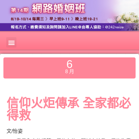
6
8 月
信仰火炬傳承 全家都必
得救
文/怡姿