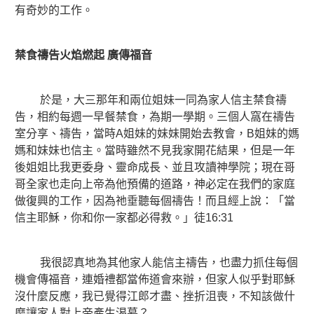
有奇妙的工作。
禁食禱告火焰燃起
廣傳福音
於是，大三那年和兩位姐妹一同為家人信主禁食禱
告，相約每週一早餐禁食，為期一學期。三個人窩在禱告
室分享、禱告，當時A姐妹的妹妹開始去教會，B姐妹的媽
媽和妹妹也信主。當時雖然不見我家開花結果，但是一年
後姐姐比我更委身、靈命成長、並且攻讀神學院；現在哥
哥全家也走向上帝為他預備的道路，神必定在我們的家庭
做復興的工作，因為祂垂聽每個禱告！而且經上說：「當
信主耶穌，你和你一家都必得救。」徒16:31
我很認真地為其他家人能信主禱告，也盡力抓住每個
機會傳福音，連婚禮都當佈道會來辦，但家人似乎對耶穌
沒什麼反應，我已覺得江郎才盡、挫折沮喪，不知該做什
麼讓家人對上帝產生渴慕？