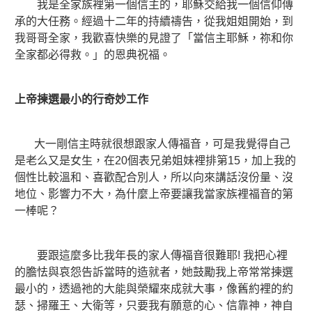
我是全家族裡第一個信主的，耶穌交給我一個信仰傳
承的大任務。經過十二年的持續禱告，從我姐姐開始，到
我哥哥全家，我歡喜快樂的見證了「當信主耶穌，祢和你
全家都必得救。」的恩典祝福。
上帝揀選最小的行奇妙工作
大一剛信主時就很想跟家人傳福音，可是我覺得自己
是老么又是女生，在20個表兄弟姐妹裡排第15，加上我的
個性比較溫和、喜歡配合別人，所以向來講話沒份量、沒
地位、影響力不大，為什麼上帝要讓我當家族裡福音的第
一棒呢？
要跟這麼多比我年長的家人傳福音很難耶! 我把心裡
的膽怯與哀怨告訴當時的造就者，她鼓勵我上帝常常揀選
最小的，透過祂的大能與榮耀來成就大事，像舊約裡的約
瑟、掃羅王、大衛等，只要我有願意的心、信靠神，神自