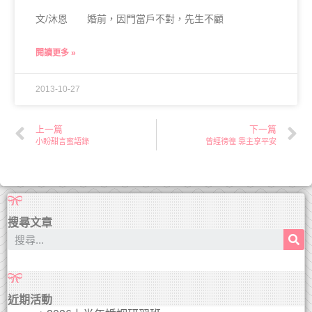
文/沐恩 婚前，因門當戶不對，先生不顧
閱讀更多 »
2013-10-27
上一篇
下一篇
小盼甜言蜜語錄
曾經徬徨 靠主享平安
搜尋文章
近期活動