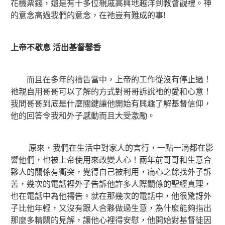
花機票錢，還是有十多位親戚高興地越洋到教會觀禮。神
的意念高過我們的意念，在祂豈有難成的事!
上帝不歇息 活出基督馨香
而且在多年的禱告當中，上帝的工作從沒有停止過！
祂親自用哥哥可以了解的方式對哥哥訴說祂的愛和心意！
我問哥哥到底是什麼關鍵讓他開始有興趣了解基督信仰，
他的回答令我和外子感動而且大受激勵。
原來，我們在生活中對家人的言行，一點一滴都在影
響他們，也被上帝使用來改變人心！兩年前哥哥和生意合
夥人的關係有衝突，覺得自己被利用，痛心之餘找外子訴
苦，幾次的電話裡外子告訴他許多人際關係的聖經真理，
也在電話中為他禱告。就在那幾次的電話中，他很驚訝外
子比他年輕，又沒有跟人合夥做過生意，為什麼能夠指出
那麼多精闢的見解，讓他心裡得安慰，他開始對基督徒因