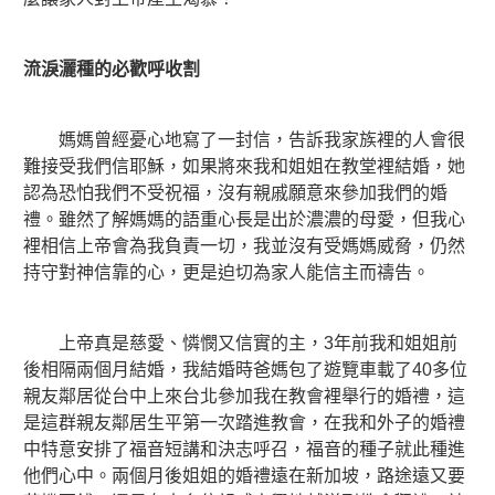
流淚灑種的必歡呼收割
媽媽曾經憂心地寫了一封信，告訴我家族裡的人會很
難接受我們信耶穌，如果將來我和姐姐在教堂裡結婚，她
認為恐怕我們不受祝福，沒有親戚願意來參加我們的婚
禮。雖然了解媽媽的語重心長是出於濃濃的母愛，但我心
裡相信上帝會為我負責一切，我並沒有受媽媽威脅，仍然
持守對神信靠的心，更是迫切為家人能信主而禱告。
上帝真是慈愛、憐憫又信實的主，3年前我和姐姐前
後相隔兩個月結婚，我結婚時爸媽包了遊覽車載了40多位
親友鄰居從台中上來台北參加我在教會裡舉行的婚禮，這
是這群親友鄰居生平第一次踏進教會，在我和外子的婚禮
中特意安排了福音短講和決志呼召，福音的種子就此種進
他們心中。兩個月後姐姐的婚禮遠在新加坡，路途遠又要