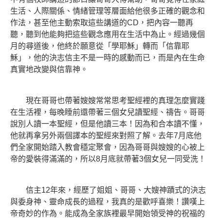
生活、人際關係、情緒管理等層面給他很多正確的觀念和
作法，甚至他主動索取這些講道的CD，把內容一聽再
聽，聽到他能夠把這些觀念應用在生活中為止。經過幾個
月的尋道後，他終於願意從「學耶穌」轉而「信靠耶
穌」，他的決志信主不是一時的感動而已，而是內在生命
真實地改變與信靠神。
現在哥哥也帶著嫂嫂常常思考聖經裡的真理怎麼實踐
在生活裡，每晚睡前還帶著三個女兒讀聖經、禱告。哥哥
說別人讀一本聖經，但是他讀三本！因為和合本讀不懂，
他就再拿另外兩個譯本的聖經來對照了解。去年7月底他
們全家開始踏入教會穩定聚會，因為哥哥與嫂嫂的心被上
帝的愛裝得滿滿的，所以8月底就帶著3個女兒一同受洗！
信主12年來，經歷了姐姐、哥哥、大嫂神蹟式的決志
與委身神、靈命成長的過程，我真的是歡呼喜樂！讚嘆上
帝奇妙的作為。能成為全家族裡最早開始領受神的祝福的