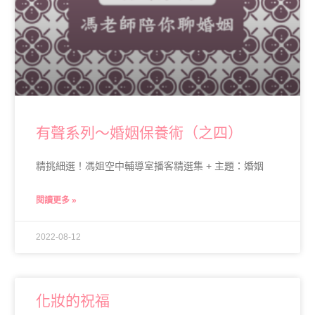
有聲系列～婚姻保養術（之四）
精挑細選！馮姐空中輔導室播客精選集 + 主題：婚姻
閱讀更多 »
2022-08-12
化妝的祝福