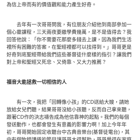
為信上帝而有的價值觀和能力產生好奇。
去年有一次哥哥問我，有位朋友介紹他到南部參加一
個心靈課程，三天兩夜要繳學費幾萬，是不是值得去？我
回答他說：「你不需要花那麼多錢去上課，因為我們生活
裡所有困難的答案，在聖經裡都可以找得到。」哥哥更是
好奇到底聖經帶給我們這些基督徒什麼樣的指引？讓我們
對上帝和聖經又死忠、又倚靠、又大力推薦？
福音大能拯救一切相信的人
有一次，我把「回轉像小孩」的CD送給大嫂，請她
放給女兒們聽，結果哥哥沒給小孩聽，反而自己拿來聽，
跟著CD作的決志禱告成為他信靠神的起點。我們的每個
發送動作，也都會發生有意義的影響力啊！加上今年年
初，哥哥開始固定收聽台中古典音樂台(基督徒電台)，其
中有個牧師講道的節目讓哥哥大得幫助，哥哥覺得在家庭