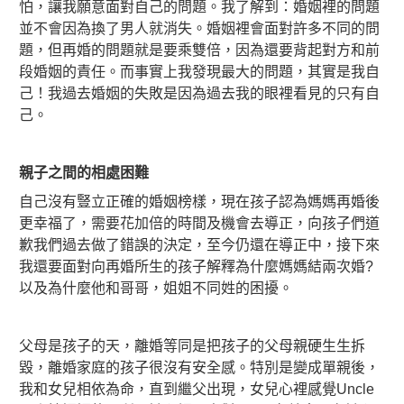
怕，讓我願意面對自己的問題。我了解到：婚姻裡的問題
並不會因為換了男人就消失。婚姻裡會面對許多不同的問
題，但再婚的問題就是要乘雙倍，因為還要背起對方和前
段婚姻的責任。而事實上我發現最大的問題，其實是我自
己！我過去婚姻的失敗是因為過去我的眼裡看見的只有自
己。
親子之間的相處困難
自己沒有豎立正確的婚姻榜樣，現在孩子認為媽媽再婚後
更幸福了，需要花加倍的時間及機會去導正，向孩子們道
歉我們過去做了錯誤的決定，至今仍還在導正中，接下來
我還要面對向再婚所生的孩子解釋為什麼媽媽結兩次婚?
以及為什麼他和哥哥，姐姐不同姓的困擾。
父母是孩子的天，離婚等同是把孩子的父母親硬生生拆
毀，離婚家庭的孩子很沒有安全感。特別是變成單親後，
我和女兒相依為命，直到繼父出現，女兒心裡感覺Uncle