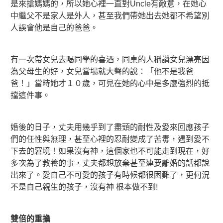
是來搶媽媽的，所以她心裡一直對Uncle有敵意，在她心
中繼父不是家人是外人，甚至我們帶她出去她都不希望別
人誤會他是自己的爸爸。
有一次帶女兒去喝同學的喜酒，同桌的人稱讚女兒漂亮因
為父母生的好，女兒當場就大聲的說：「他不是我爸
爸！」當時她才１０歲，可見在她的心中是多麼強烈的抵
擋這件事。
婚後的日子，丈夫用幾乎到了盡頭的耐性及愛來回應孩子
們的任性與無理，甚至心裡的忍耐變成了苦毒，遇到愛不
下去的窘境！如果沒有神，這個家也不可能走到現在，好
多次為了教養的事，丈夫都想放棄甚至連要離婚的話都說
出來了。愛自己不可愛的孩子有時候都很困難了，更何況
不是自己親生的孩子，沒有神 根本做不到!
雙倍的重擔