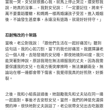
當我一哭，女兒就很擔心我，就馬上停止哭泣，還安慰我
說，她真的沒事…。我對女兒說：「一定要記住，將來千
萬不要重蹈覆轍，和媽媽一樣再婚讓孩子受苦。進入婚姻
後，不論發生甚麼事，永遠沒有退路，就是好好持守。」
忍耐悔改的十架路
當晚，老公對我說：「跟他們生活在一起好痛苦!!」聽到
這句話，我的心如刀割，當下的我也好痛苦。我選擇讓老
公一個人睡，去陪發燒的女兒睡，那夜她燒到40度，我只
能哭著對神說，原諒我現在無法順服我的丈夫，因為我需
要保護我的女兒。在兩方衝突摩擦時，無法兼顧兩全，無
論站在哪一邊都會帶下傷害。我覺得我真的好煎熬，好撕
裂。
之後，我和小組長談過後，她鼓勵我先和丈夫站在同一邊
一起面對。事後才去安慰女兒。當然，我們的神是充滿憐
憫的神，很快祂對丈夫說話了，老公就帶女兒出去吃飯跟