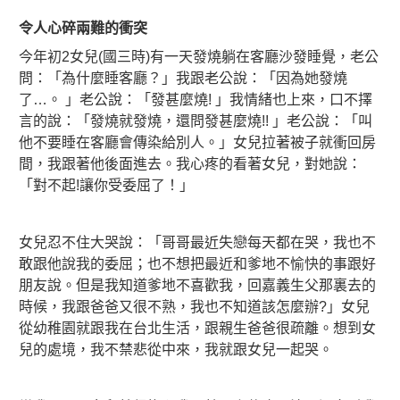
令人心碎兩難的衝突
今年初2女兒(國三時)有一天發燒躺在客廳沙發睡覺，老公
問：「為什麼睡客廳？」我跟老公說：「因為她發燒
了…。 」老公說：「發甚麼燒! 」我情緒也上來，口不擇
言的說：「發燒就發燒，還問發甚麼燒!! 」老公說：「叫
他不要睡在客廳會傳染給別人。」女兒拉著被子就衝回房
間，我跟著他後面進去。我心疼的看著女兒，對她說：
「對不起!讓你受委屈了！」
女兒忍不住大哭說：「哥哥最近失戀每天都在哭，我也不
敢跟他說我的委屈；也不想把最近和爹地不愉快的事跟好
朋友說。但是我知道爹地不喜歡我，回嘉義生父那裏去的
時候，我跟爸爸又很不熟，我也不知道該怎麼辦?」女兒
從幼稚園就跟我在台北生活，跟親生爸爸很疏離。想到女
兒的處境，我不禁悲從中來，我就跟女兒一起哭。