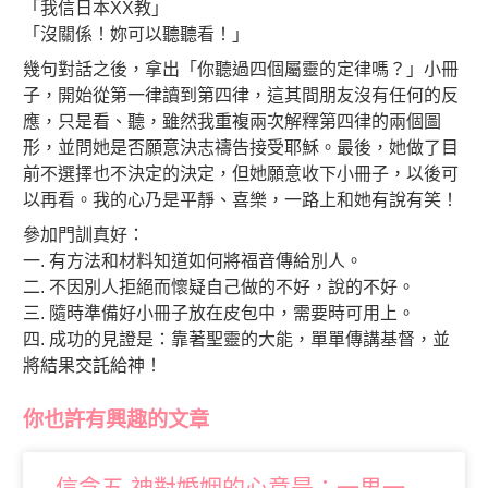
「我信日本XX教」
「沒關係！妳可以聽聽看！」
幾句對話之後，拿出「你聽過四個屬靈的定律嗎？」小冊
子，開始從第一律讀到第四律，
這其間朋友沒有任何的反
應，只是看、聽，雖然我重複兩次解釋第四律的兩個圖
形，並問她是否願意決志禱告接受耶穌。最後，她做了目
前不選擇也不決定的決定，但她願意收下小冊子，以後可
以再看。我的心乃是平靜、喜樂，一路上和她有說有笑！
參加門訓真好：
一. 有方法和材料知道如何將福音傳給別人。
二. 不因別人拒絕而懷疑自己做的不好，說的不好。
三. 隨時準備好小冊子放在皮包中，需要時可用上。
四. 成功的見證是：靠著聖靈的大能，單單傳講基督，並
將結果交託給神！
你也許有興趣的文章
信念五 神對婚姻的心意是：一男一