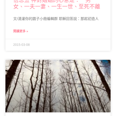
女、一夫一妻、一生一世、至死不離
文/澆灌你的園子小冊編輯群 耶穌回答說：那起初造人
閱讀更多 »
2015-03-08