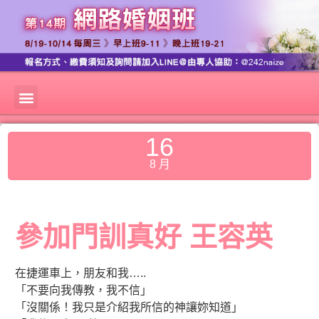
16
8 月
參加門訓真好 王容英
在捷運車上，朋友和我…..
「不要向我傳教，我不信」
「沒關係！我只是介紹我所信的神讓妳知道」