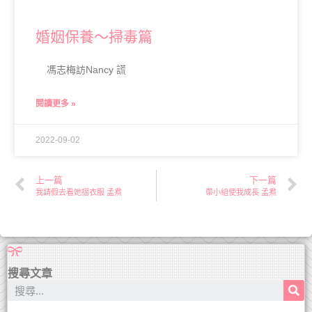
婚姻保養～掃毒篇
馮志梅訪Nancy 謊
閱讀更多 »
2022-09-02
上一篇
下一篇
我請假去看她摺衣服 孟焄
帶小組使我成長 孟焄
搜尋文章