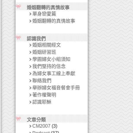
婚姻翻轉的真情故事
單身戀愛篇
婚姻翻轉的真情故事
認識我們
婚姻相關經文
婚姻研習班
學園婦女小組須知
我們堅持的信念
為婦女事工線上奉獻
聯絡我們
舉辦婦女福音餐會手冊
著作權聲明
認識耶穌
文章分類
CM2007
(3)