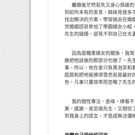
離婚後茫然若失又身心俱疲的我
到前所未有的安息，姊妹見我多
找出解決的方案，學習過去在婚
完婚姻班就參加了學園婦女小組
先生的過錯，卻見不到自己在夫
因為是職業婦女的關係，我常常
脆把他該做的那部分也做了。先
事，所以，他在家只負責泡茶和
起居和把地板擦得雪亮就是最好
色，凡事只重效率而忽略了先生
我的個性專注、急噪，總看不見
美、感謝、肯定過先生，又相信
到我身上的謊言，才造成無法彌