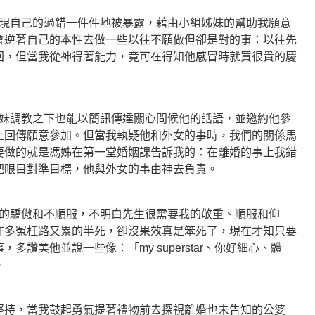
自己的過錯一件件地被暴露，藉由小組姊妹的幫助我願意
會逆著自己的本性去做一些以往不願做但卻是對的事：以往先
回，但當我從神得著能力，竟可在得知他感冒時就買很貴的慶
調教之下也能以簡訊傳達關心問候他的話語，並邀約他參
上回傳願意參加。但當我執疑他和外女的事時，我們的關係馬
要做的就是馮姊在第一堂婚姻課告訴我的：在離婚的事上我錯
把眼目對準目標，他與外女的事由神去負責。
驕傲和不順服，不明白先生很需要我的敬重、順服和仰
許多冤枉路又累的半死，卻沒果效真是笨死了，現在才知只要
多讚美他並說一些像：「my superstar、你好細心、體
。
堅持，當我鼓起勇氣提著禮物前去探視離婚也未告知的公婆