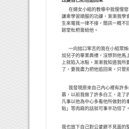
改變自己把他追回來
在婦女小組的教導中我慢慢發現
謙卑學習順服的功課，漸漸我學
生來電我一律不接，簡訊一概不
餘堂枇杷膏給他。
一向拙口笨舌的我在小組眾姊妹
加兒子的畢業典禮，沒想到他馬
上就陷入冰點，漸漸我知道我所
了，要我盡力把他追回來，只管
我發現原來自己內心裡有許多的
慕，以前我做了許多白工，走了
凡事以他為中心多看他所做對的事，
貼」等肉麻的話就可事半功倍了
我也放下自己對公婆避不見面的