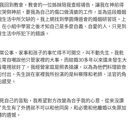
回到教會，教會的一位姊妹陪我查經禱告，讓我在神前得
次哭倒神前，要我為自己的傷口做清瘡的工作，並為這段婚姻
姻生活中所欠缺的。我上網找到學園傳道會的婚姻研習班，上
，在小組中學習之後才知自己是多麼自義、自愛的人，只見到
妻生活中所犯下的錯誤。
公事、家事和孩子的事忙得不可開交，叫不動先生，我乾
生常自嘲說他只管家裡的大事，而結婚30多年以來還未發生大
看電視就好了。我經營家庭是照表操課，以為為他們料理飲食
的付出，先生說在家裡我所扮演的是糾察隊和老師、法官的角
的感受。
自己的盲點，我希望對方改變為合乎我的心意、從來沒讚
了先生有了外遇就不可以和他同房，和必需和他離婚以免罪加
補的遺憾。