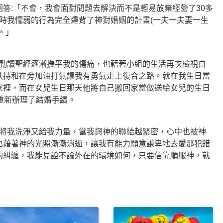
答:「不會，我會面對問題去解決而不是輕易放棄經營了30多
當時我懦弱的行為完全違背了神對婚姻的計畫(一夫一夫妻一生
。」
讀聖經逐漸撫平我的傷痛，也藉著小組的生活再次檢視自
扶持和在旁加油打氣讓我有勇氣走上復合之路。就在我生日當
家裡，而在女兒生日那天他將自己搬回家當做送給女兒的生日
重新辦理了結婚手續。
我洗淨又給我力量，當我與神的聯結越緊密，心中也被神
也藉著神的光照漸漸消逝，讓我有能力願意謙卑地去愛那犯錯
的糾纏，我能見證不論外在的環境如何，只要信靠順服神，就