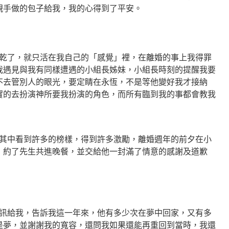
親手做的包子給我，我的心得到了平安。
了，就只活在我自己的「感覺」裡，在離婚的事上我得罪
我遇見與我有同樣遭遇的小組長姊妹，小組長時刻的提醒我要
不去管別人的眼光，要定睛在永恆，不是等他變好我才接納
實的去扮演神所要我扮演的角色，而所有臨到我的事都會教我
中看到許多的榜樣，得到許多激勵，離婚週年的前夕在小
，約了先生共進晚餐，並交給他一封滿了情意的感謝及道歉
給我，告訴我這一年來，他有多少次在夢中回家，又有多
是夢，並謝謝我的寬容，還問我如果還能再重回到當時，我還