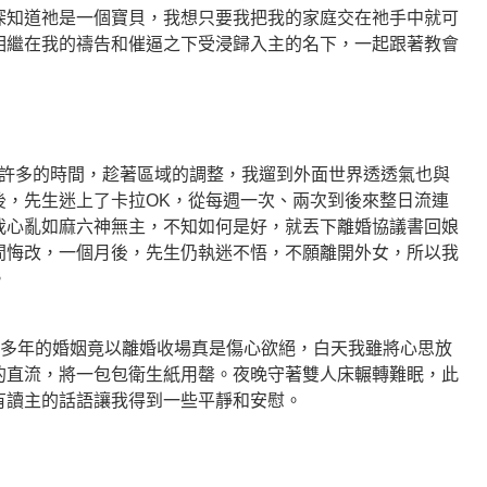
深知道祂是一個寶貝，我想只要我把我的家庭交在祂手中就可
相繼在我的禱告和催逼之下受浸歸入主的名下，一起跟著教會
多的時間，趁著區域的調整，我遛到外面世界透透氣也與
後，先生迷上了卡拉OK，從每週一次、兩次到後來整日流連
我心亂如麻六神無主，不知如何是好，就丟下離婚協議書回娘
間悔改，一個月後，先生仍執迷不悟，不願離開外女，所以我
。
多年的婚姻竟以離婚收場真是傷心欲絕
，白天我雖將心思放
的直流，將一包包衛生紙用罄。夜晚守著雙人床輾轉難眠，此
有讀主的話語讓我得到一些平靜和安慰。