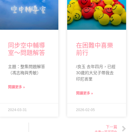
同步空中輔導
在困難中喜樂
室～問題解答
前行
主題：整集問題解答
/良玉 去年四月，已經
（馮志梅與秀敏）
30歲的大兒子帶我去
印尼峇里
閱讀更多 »
閱讀更多 »
2024-03-31
2026-02-05
下一篇
夫妻一笑泯恩仇