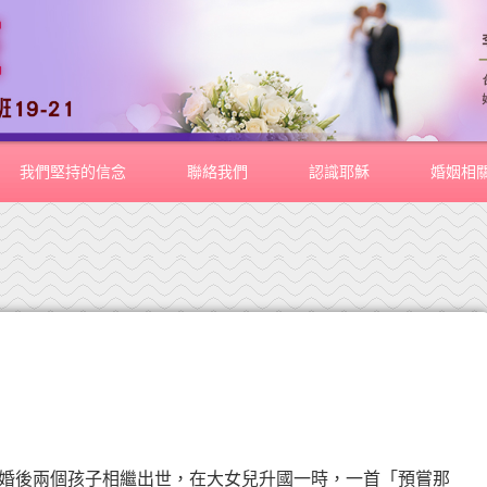
我們堅持的信念
聯絡我們
認識耶穌
婚姻相
後兩個孩子相繼出世，在大女兒升國一時，一首「預嘗那