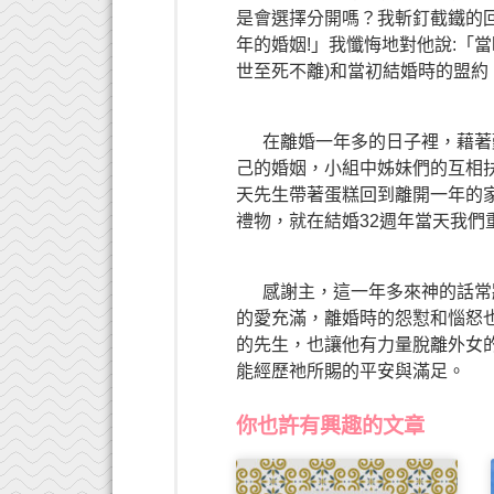
是會選擇分開嗎？我斬釘截鐵的回
年的婚姻!」我懺悔地對他說:「
世至死不離)和當初結婚時的盟約
在離婚一年多的日子裡，藉著勤
己的婚姻，小組中姊妹們的互相
天先生帶著蛋糕回到離開一年的
禮物，就在結婚32週年當天我們
感謝主，這一年多來神的話常將
的愛充滿，離婚時的怨懟和惱怒
的先生，也讓他有力量脫離外女
能經歷祂所賜的平安與滿足。
你也許有興趣的文章