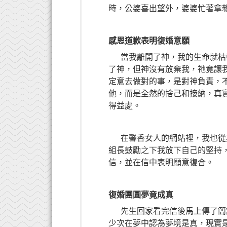
時，公婆喜出望外，婆婆忙著拿
感恩道歉表明復婚意願
當我離開了神，我的生命就枯乾
了神，但神沒有放棄我，祂竟讓
定意去做對的事，是對神負責，
他，而是全然的捨己和接納，真
得益處。
在馨香女人的網站裡，我也從其
組長鼓勵之下我放下自己的堅持
信，並在信中表明願意復合。
復婚團圓夢竟成真
先生回家看完信後馬上傳了簡訊
少次在夢中認為夢境是真，現實